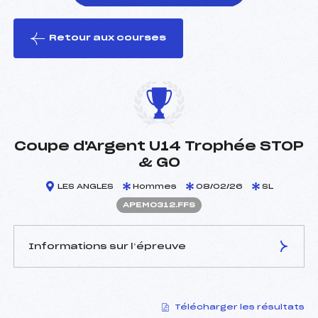
Retour aux courses
foi(s) le ski
Coupe d'Argent U14 Trophée STOP
& GO
LES ANGLES
Hommes
08/02/26
SL
APEM0312.FFS
Informations sur l’épreuve
JURY DE COMPÉTITION
Télécharger les résultats
Délégué Technique :
PASQUINI DOMINIQUE