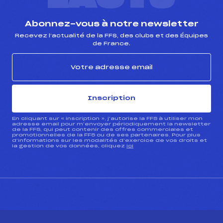
Abonnez-vous à notre newsletter
Recevez l’actualité de la FFS, des clubs et des Équipes
de France.
Inscription
En cliquant sur « inscription », j’autorise la FFS à utiliser mon
adresse email pour m’envoyer périodiquement la newsletter
de la FFS, qui peut contenir des offres commerciales et
promotionnelles de la FFS ou de ses partenaires. Pour plus
d’informations sur les modalités d’exercice de vos droits et
la gestion de vos données, cliquez
ici
CONTACT