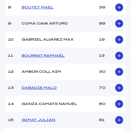
Ouvreurs B :
BERTHEZENE SIMON (PE)
8
BOUTET MAEL
39
Ouvreurs C :
FITE JULIETTE (PE)
Ouvreurs D :
PAGNON BERENICE (PE)
Ouvreurs E :
ALAUX LOUISE (PE)
9
COMA CAVA ARTURO
99
Météo :
–
Neige :
–
10
GABRIEL ALVAREZ MAX
19
MANCHE 2
11
BOURRAT RAPHAËL
13
Nombre de portes :
–
Heure de départ :
12:00
12
AMBOR COLL KIM
30
Traceur :
BURNIER BASTIEN (PO)
Ouvreurs A :
CARUSO RAPHAEL (PE)
13
DABADIE MALO
70
Ouvreurs B :
–
Ouvreurs C :
–
Ouvreurs D :
–
14
GANZA CAMATS NAHUEL
60
Ouvreurs E :
–
Température départ :
–
15
GIMAT JULIAN
81
Température arrivée :
–