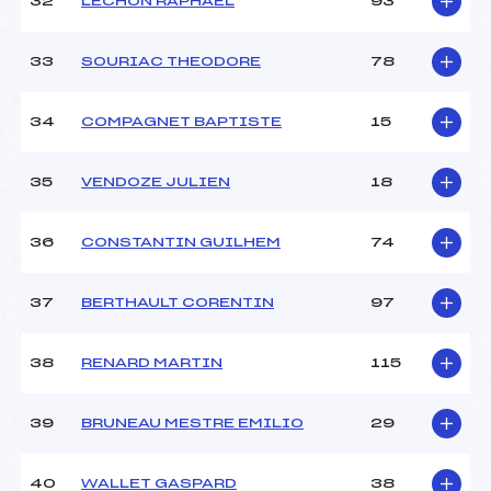
32
LECHON RAPHAËL
93
33
SOURIAC THEODORE
78
34
COMPAGNET BAPTISTE
15
35
VENDOZE JULIEN
18
36
CONSTANTIN GUILHEM
74
37
BERTHAULT CORENTIN
97
38
RENARD MARTIN
115
39
BRUNEAU MESTRE EMILIO
29
40
WALLET GASPARD
38