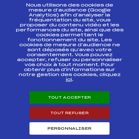
Nous utilisons des cookies de
ESPACE PRESSE
mesure d’audience (Google
Analytics) afin d’analyser la
fréquentation du site, vous
Ressources
proposer du contenu vidéo et les
performances du site, ainsi que des
Pass’Neige
cookies permettant le
Projet sportif fédéral
fonctionnement du site. Les
cookies de mesure d’audience ne
Projet de performance fédéral
sont déposés qu’avec votre
Antidopage
consentement. Vous pouvez
Pôle Développement, Formation, Suivi
accepter, refuser ou personnaliser
Scientifique
vos choix à tout moment. Pour
Listes ministérielles
obtenir plus d'informations sur
notre gestion des cookies, cliquez
Pôle vie de l’athlète
ici
.
Enseignement professionnel
Informatique et chronométrage
Circuits
TOUT ACCEPTER
Carrières
Développement des habiletés mentales
TOUT REFUSER
PERSONNALISER
© 2026 Fédération Française de Ski
Mentions légales
Politique de