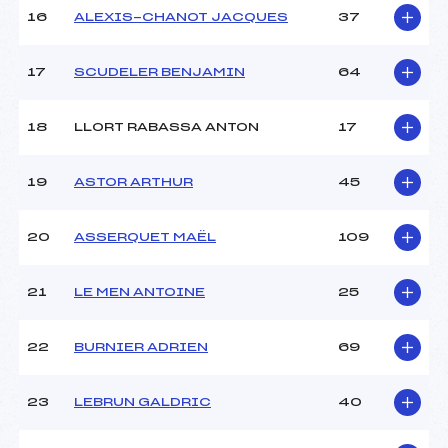
16
ALEXIS-CHANOT JACQUES
37
Pénalité appliquée :
145.7900
Catégorie :
U14
17
SCUDELER BENJAMIN
64
18
LLORT RABASSA ANTON
17
19
ASTOR ARTHUR
45
20
ASSERQUET MAËL
109
21
LE MEN ANTOINE
25
22
BURNIER ADRIEN
69
23
LEBRUN GALDRIC
40