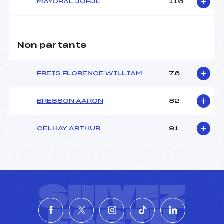
MAYORAL JORJE
116
Non partants
FREIS FLORENCE WILLIAM
76
BRESSON AARON
82
CELHAY ARTHUR
91
SUIVEZ
L'ACTU