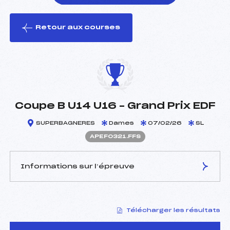
Retour aux courses
foi(s) le ski
Coupe B U14 U16 – Grand Prix EDF
SUPERBAGNERES
Dames
07/02/26
SL
APEF0321.FFS
Informations sur l’épreuve
JURY DE COMPÉTITION
Télécharger les résultats
Délégué Technique :
CASALOT LAURENT (PE)
Arbitre :
ROGER THOMAS (PE)