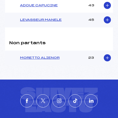
ADOUE CAPUCINE
43
LEVASSEUR MANELE
45
Non partants
MORETTO ALIENOR
23
SUIVEZ
L'ACTU