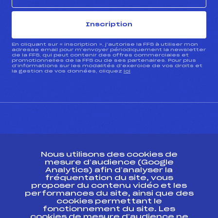
Inscription
En cliquant sur « inscription », j’autorise la FFS à utiliser mon
adresse email pour m’envoyer périodiquement la newsletter
de la FFS, qui peut contenir des offres commerciales et
promotionnelles de la FFS ou de ses partenaires. Pour plus
d’informations sur les modalités d’exercice de vos droits et
la gestion de vos données, cliquez
ici
CONTACT
Nous utilisons des cookies de
ESPACE PRESSE
mesure d’audience (Google
Analytics) afin d’analyser la
fréquentation du site, vous
Ressources
proposer du contenu vidéo et les
performances du site, ainsi que des
Pass’Neige
cookies permettant le
Projet sportif fédéral
fonctionnement du site. Les
cookies de mesure d’audience ne
Projet de performance fédéral