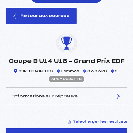
Retour aux courses
foi(s) le ski
Coupe B U14 U16 – Grand Prix EDF
SUPERBAGNERES
Hommes
07/02/26
SL
APEM0321.FFS
Informations sur l’épreuve
JURY DE COMPÉTITION
Télécharger les résultats
Délégué Technique :
CASALOT LAURENT (PE)
Arbitre :
ROGER THOMAS (PE)