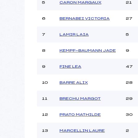
Ouvreurs C :
BLA
5
CARON MARGAUX
21
Ouvreurs D :
Ouvreurs E :
6
BERNABEI VICTORIA
27
Météo :
Neige :
7
LAMIR LAIA
5
Pénalité appliquée :
8
KEMPF-BAUMANN JADE
9
Catégorie :
9
FINE LEA
47
10
BARRE ALIX
28
11
BRECHU MARGOT
29
12
PRATO MATHILDE
30
13
MARCELLIN LAURE
2