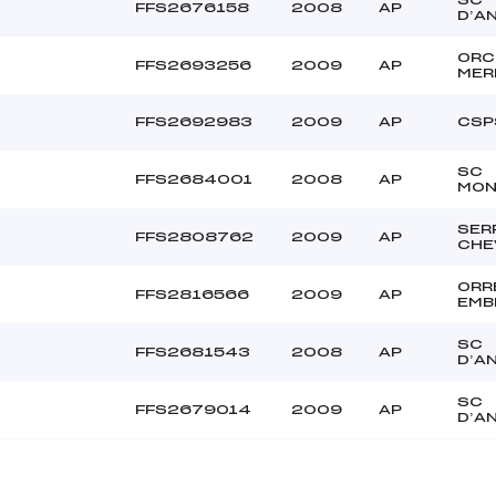
FFS2676158
2008
AP
D’A
ORC
FFS2693256
2009
AP
MER
FFS2692983
2009
AP
CSP
SC
FFS2684001
2008
AP
MON
SER
FFS2808762
2009
AP
CHE
ORR
FFS2816566
2009
AP
EMB
SC
FFS2681543
2008
AP
D’A
SC
FFS2679014
2009
AP
D’A