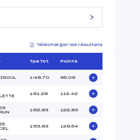
ES DE LA PISTE
Télécharger les résultats
LE RELAIS
1761
1620
b
Tps Tot
Points
141
4790/02/26
RISOUL
1:48.70
95.09
1:51.28
112.42
LETTE
54
ES
1:52.83
122.83
RUN
21h10
ISOARD (AP)
ZE
1:53.83
129.54
POGORELSKY (AP)
CEL
REYNAUD (AP)