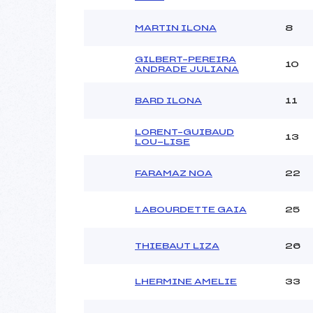
MARTIN ILONA
8
GILBERT–PEREIRA
10
ANDRADE JULIANA
BARD ILONA
11
LORENT–GUIBAUD
13
LOU-LISE
FARAMAZ NOA
22
LABOURDETTE GAIA
25
THIEBAUT LIZA
26
LHERMINE AMELIE
33