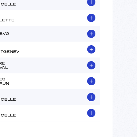
NCELLE
LETTE
SV2
TGENEV
RE
VAL
ES
RUN
NCELLE
NCELLE