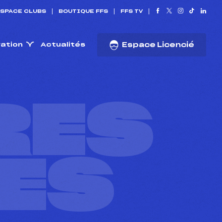
SPACE CLUBS
BOUTIQUE FFS
FFS TV
ration
Actualités
Espace Licencié
RES
ES