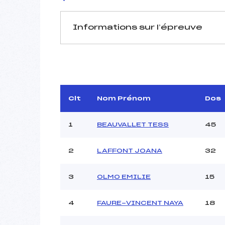
Informations sur l’épreuve
JURY DE COMPÉTITION
Délégué Technique :
DELORE
Arbitre :
GI
Assistant :
Clt
Nom Prénom
Dos
Dir. Epreuve :
1
BEAUVALLET TESS
45
2
LAFFONT JOANA
32
MANCHE 1
Nombre de portes :
3
OLMO EMILIE
15
Heure de départ :
Traceur :
4
FAURE-VINCENT NAYA
18
Ouvreurs A :
Ouvreurs B :