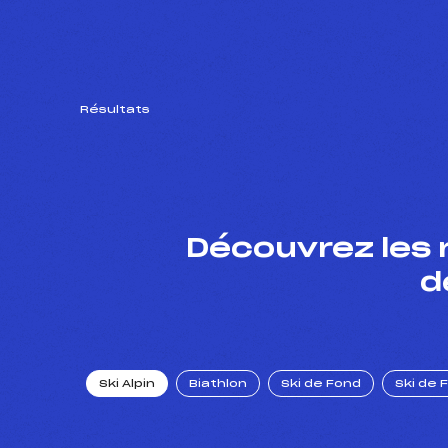
Résultats
Découvrez les 
d
Ski Alpin
Biathlon
Ski de Fond
Ski de 