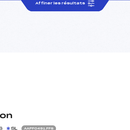
Affiner les résultats
non
6
SL
AAPF0491.FFS