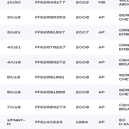
VAL
NDIN-GARRIGOS (AP)
Ouvreurs C :
1/U30
FFS2649177
2002
MB
ABO
BEDDA (AP)
Ouvreurs D :
–
Ouvreurs E :
SER
3/U18
FFS2686353
2008
AP
CHE
–
Température départ
–
Température arrivée
ORR
3/U21
FFS2681837
2007
AP
EMB
ORR
95.0900
4/U21
FFS2676227
2006
AP
EMB
U18->Mas
CSH
4/U18
FFS2683272
2008
AP
BRI
SER
5/U18
FFS2681861
2008
AP
CHE
SER
6/U18
FFS2681866
2008
AP
CHE
CSH
7/U18
FFS2683273
2008
AP
BRI
1/Mast-
SC
FFS140223
1984
AP
M
D’A