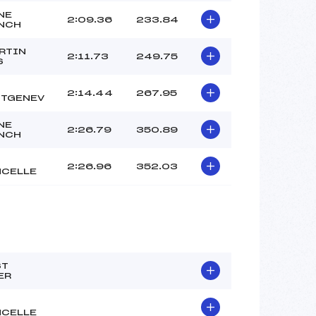
NE
2:09.36
233.84
NCH
RTIN
2:11.73
249.75
S
2:14.44
267.95
TGENEV
NE
2:26.79
350.89
NCH
2:26.96
352.03
NCELLE
ST
ER
NCELLE