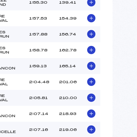
LEE
BLANDIN-GARRIGOS (AP)
1:55.30
139.41
ND
BEDDA (AP)
–
RE
1:57.53
154.39
VAL
 :
–
 :
–
ES
1:57.88
156.74
RUN
ES
1:58.78
162.78
RUN
1:59.13
165.14
ANCON
RE
2:04.48
201.06
VAL
RE
2:05.81
210.00
VAL
2:07.14
218.93
ANCON
2:07.16
219.06
NCELLE