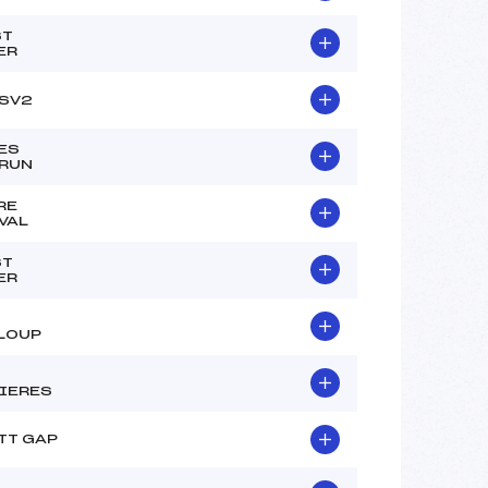
ST
ER
SV2
ES
RUN
RE
VAL
ST
ER
LOUP
IERES
TT GAP