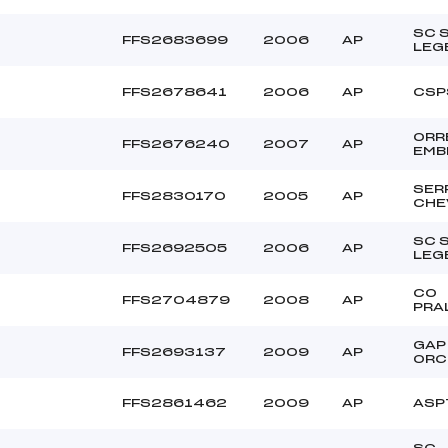
SC 
FFS2683699
2006
AP
LEG
FFS2678641
2006
AP
CSP
ORR
FFS2676240
2007
AP
EMB
SER
FFS2830170
2005
AP
CHE
SC 
FFS2692505
2006
AP
LEG
CO
FFS2704879
2008
AP
PRA
GAP
FFS2693137
2009
AP
ORC
FFS2861462
2009
AP
ASP
SC