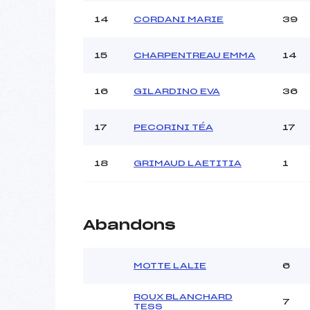
14
CORDANI MARIE
39
15
CHARPENTREAU EMMA
14
16
GILARDINO EVA
36
17
PECORINI TÉA
17
18
GRIMAUD LAETITIA
1
Abandons
MOTTE LALIE
6
ROUX BLANCHARD
7
TESS