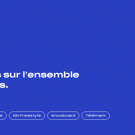
 sur l’ensemble
s.
ue
Ski Freestyle
Snowboard
Télémark