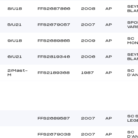
SEY
8/U18
FFS2687866
2008
AP
BLA
SPO
5/U21
FFS2679057
2007
AP
VAR
SC
9/U18
FFS2689865
2009
AP
MON
SEY
6/U21
FFS2819346
2006
AP
BLA
2/Mast-
SC
FFS2189368
1987
AP
M
D’A
SC 
FFS2689587
2007
AP
LEG
SC
FFS2679038
2007
AP
D’A