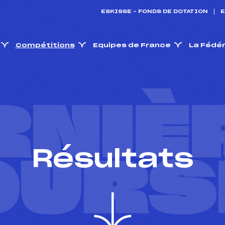
ESKISSE – FONDS DE DOTATION
E
Compétitions
Equipes de France
La Fédé
RNIÈ
Résultats
OURS