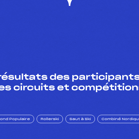
résultats des participants
es circuits et compétition
Fond Populaire
Rollerski
Saut à Ski
Combiné Nordiq