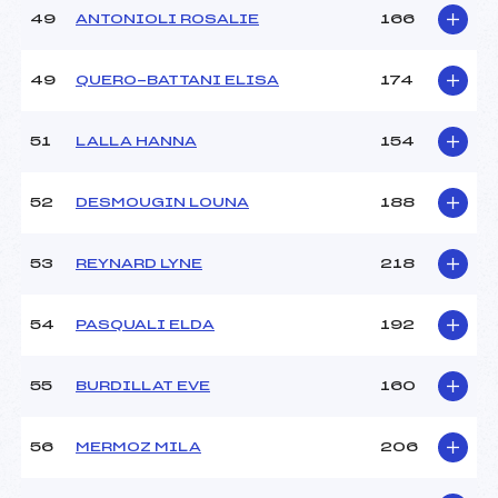
49
ANTONIOLI ROSALIE
166
49
QUERO-BATTANI ELISA
174
51
LALLA HANNA
154
52
DESMOUGIN LOUNA
188
53
REYNARD LYNE
218
54
PASQUALI ELDA
192
55
BURDILLAT EVE
160
56
MERMOZ MILA
206