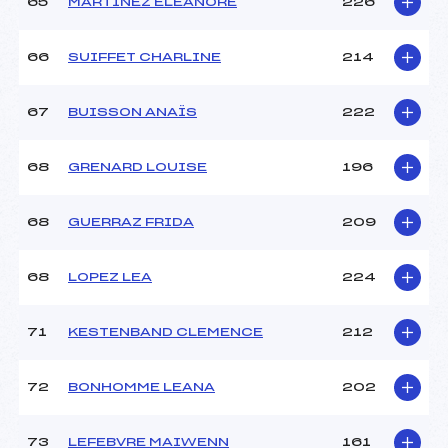
65
MARTINEZ ELEANORE
226
66
SUIFFET CHARLINE
214
67
BUISSON ANAÏS
222
68
GRENARD LOUISE
196
68
GUERRAZ FRIDA
209
68
LOPEZ LEA
224
71
KESTENBAND CLEMENCE
212
72
BONHOMME LEANA
202
73
LEFEBVRE MAIWENN
161