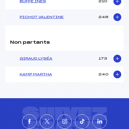
BUFFE INES
210
PICHOT VALENTINE
246
Non partants
GIRAUD LYSÉA
173
KAMP MARTHA
240
SUIVEZ
L'ACTU