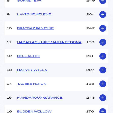
Ouvreurs B :
PUIG (SA)
8
SORNET EVA
249
Ouvreurs C :
VILLAUME (SA)
Ouvreurs D :
–
9
LAVIGNE HELENE
204
Ouvreurs E :
–
Météo :
–
10
BRAISAZ FANTYNE
242
Neige :
–
11
HADAD AGUIRRE MARIA BEGONA
180
MANCHE 2
Nombre de portes :
30
12
BELL ALICE
211
Heure de départ :
12H45
Traceur :
MONOD (SA)
13
HARVEY WILLA
227
Ouvreurs A :
MALAVAL (SA)
Ouvreurs B :
PUIG (SA)
Ouvreurs C :
VILLAUME (SA)
14
TAUBES NINON
193
Ouvreurs D :
–
Ouvreurs E :
–
15
MANDAROUX GARANCE
243
Température départ :
–
Température arrivée :
–
16
BUDDEN WILLOW
176