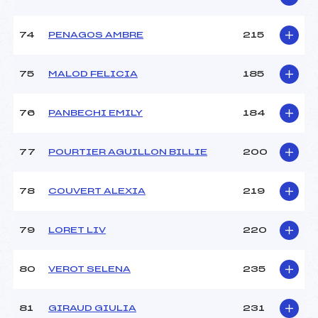
74
PENAGOS AMBRE
215
75
MALOD FELICIA
185
76
PANBECHI EMILY
184
77
POURTIER AGUILLON BILLIE
200
78
COUVERT ALEXIA
219
79
LORET LIV
220
80
VEROT SELENA
235
81
GIRAUD GIULIA
231