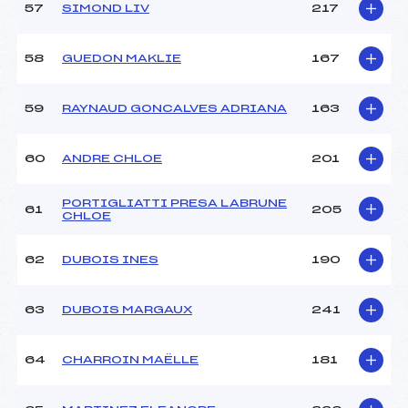
57
SIMOND LIV
217
58
GUEDON MAKLIE
167
59
RAYNAUD GONCALVES ADRIANA
163
60
ANDRE CHLOE
201
PORTIGLIATTI PRESA LABRUNE
61
205
CHLOE
62
DUBOIS INES
190
63
DUBOIS MARGAUX
241
64
CHARROIN MAËLLE
181