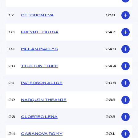
Pénalité appliquée :
230.0000
17
OTTOBON EVA
168
Catégorie :
U12
18
FREYRI LOUISA
247
19
MELAN MAELYS
248
20
TILSTON TIREE
244
21
PATERSON ALICE
208
22
NARQUIN THEANIE
233
23
CLOEREC LENA
223
24
CASANOVA ROMY
221