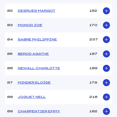
82
DESRUES MARGOT
152
83
MONOD ZOE
170
84
SABRE PHILIPPINE
237
85
BEROD AGATHE
187
86
NEWALL CHARLOTTE
189
87
MINDER ELOÏSE
179
88
JOGUET NELL
216
89
CHARPENTIER EMMY
182