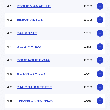
41
PICHON ANAELLE
230
42
BEBON ALICE
203
43
BAL KIMIE
175
44
GUAY MARLO
183
45
BOUDACHE EYMA
238
46
SCIASCIA JOY
194
46
DALCIN JULIETTE
236
48
THOMSON SOPHIA
165