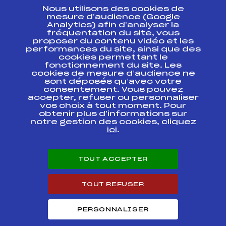
Nous utilisons des cookies de
ESPACE PRESSE
mesure d’audience (Google
Analytics) afin d’analyser la
fréquentation du site, vous
Ressources
proposer du contenu vidéo et les
performances du site, ainsi que des
Pass’Neige
cookies permettant le
Projet sportif fédéral
fonctionnement du site. Les
cookies de mesure d’audience ne
Projet de performance fédéral
sont déposés qu’avec votre
Antidopage
consentement. Vous pouvez
Pôle Développement, Formation, Suivi
accepter, refuser ou personnaliser
Scientifique
vos choix à tout moment. Pour
Listes ministérielles
obtenir plus d'informations sur
notre gestion des cookies, cliquez
Pôle vie de l’athlète
ici
.
Enseignement professionnel
Informatique et chronométrage
Circuits
TOUT ACCEPTER
Carrières
Développement des habiletés mentales
TOUT REFUSER
PERSONNALISER
© 2026 Fédération Française de Ski
Mentions légales
Politique de