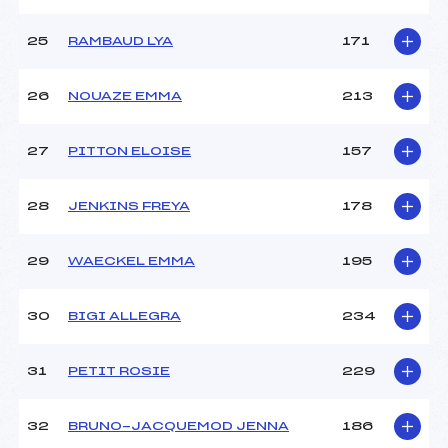
25
RAMBAUD LYA
171
26
NOUAZE EMMA
213
27
PITTON ELOISE
157
28
JENKINS FREYA
178
29
WAECKEL EMMA
195
30
BIGI ALLEGRA
234
31
PETIT ROSIE
229
32
BRUNO-JACQUEMOD JENNA
186