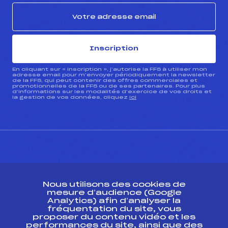
Inscription
En cliquant sur « inscription », j’autorise la FFS à utiliser mon
adresse email pour m’envoyer périodiquement la newsletter
de la FFS, qui peut contenir des offres commerciales et
promotionnelles de la FFS ou de ses partenaires. Pour plus
d’informations sur les modalités d’exercice de vos droits et
la gestion de vos données, cliquez
ici
CONTACT
Nous utilisons des cookies de
ESPACE PRESSE
mesure d’audience (Google
Analytics) afin d’analyser la
fréquentation du site, vous
Ressources
proposer du contenu vidéo et les
performances du site, ainsi que des
Pass’Neige