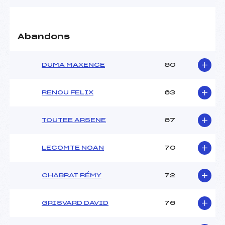
Pénalité appliquée :
119.4200
Abandons
Catégorie :
U18->Mas
DUMA MAXENCE
60
RENOU FELIX
63
TOUTEE ARSENE
67
LECOMTE NOAN
70
CHABRAT RÉMY
72
GRISVARD DAVID
76