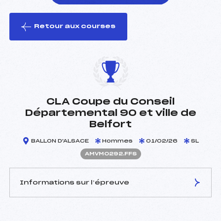
Retour aux courses
foi(s) le ski
CLA Coupe du Conseil
Départemental 90 et ville de
Belfort
BALLON D'ALSACE
Hommes
01/02/26
SL
AMVM0292.FFS
Informations sur l’épreuve
JURY DE COMPÉTITION