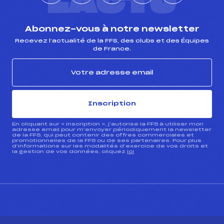
L'ACTU
Abonnez-vous à notre newsletter
Recevez l’actualité de la FFS, des clubs et des Équipes
de France.
Inscription
En cliquant sur « inscription », j’autorise la FFS à utiliser mon
adresse email pour m’envoyer périodiquement la newsletter
de la FFS, qui peut contenir des offres commerciales et
promotionnelles de la FFS ou de ses partenaires. Pour plus
d’informations sur les modalités d’exercice de vos droits et
la gestion de vos données, cliquez
ici