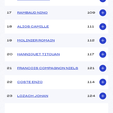
Pénalité appliquée :
134.9500
Catégorie :
U16
17
RAMBAUD NINO
109
18
ALIOS CAMILLE
111
19
MOLINIER ROMAIN
112
20
HANNIQUET TITOUAN
117
21
FRANCOIS COMPAGNON NIELS
121
22
COSTE ENZO
114
23
LOZACH JOHAN
124