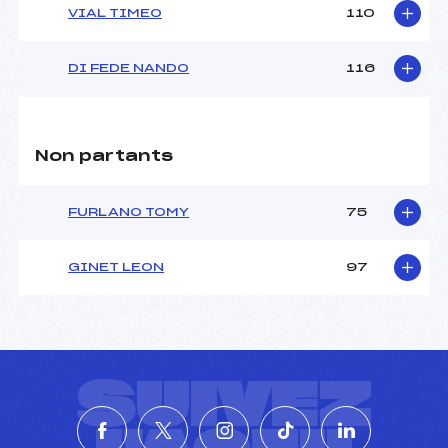
VIAL TIMEO
110
DI FEDE NANDO
116
Non partants
FURLANO TOMY
75
GINET LEON
97
SUIVEZ