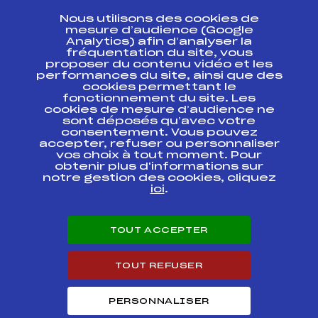
CONTACT
Nous utilisons des cookies de
ESPACE PRESSE
mesure d’audience (Google
Analytics) afin d’analyser la
fréquentation du site, vous
Ressources
proposer du contenu vidéo et les
performances du site, ainsi que des
Pass’Neige
cookies permettant le
Projet sportif fédéral
fonctionnement du site. Les
cookies de mesure d’audience ne
Projet de performance fédéral
sont déposés qu’avec votre
Antidopage
consentement. Vous pouvez
Pôle Développement, Formation, Suivi
accepter, refuser ou personnaliser
Scientifique
vos choix à tout moment. Pour
Listes ministérielles
obtenir plus d'informations sur
notre gestion des cookies, cliquez
Pôle vie de l’athlète
ici
.
Enseignement professionnel
Informatique et chronométrage
Circuits
TOUT ACCEPTER
Carrières
Développement des habiletés mentales
TOUT REFUSER
PERSONNALISER