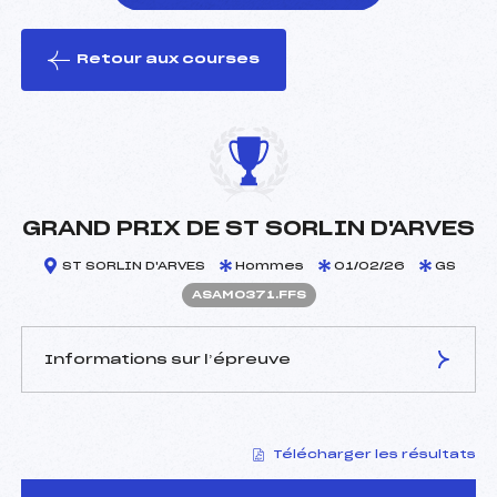
Retour aux courses
foi(s) le ski
GRAND PRIX DE ST SORLIN D'ARVES
ST SORLIN D'ARVES
Hommes
01/02/26
GS
ASAM0371.FFS
Informations sur l’épreuve
JURY DE COMPÉTITION
Télécharger les résultats
Délégué Technique :
HOUEL PHILIPPE (SA)
Arbitre :
HUSTACHE FLORIANE