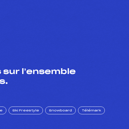
 sur l’ensemble
s.
ue
Ski Freestyle
Snowboard
Télémark