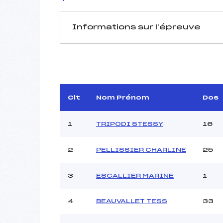
Informations sur l’épreuve
JURY DE COMPÉTITION
Délégué Technique :
M
Arbitre :
Assistant :
Clt
Nom Prénom
Dos
Dir. Epreuve :
DE
1
TRIPODI STESSY
16
2
PELLISSIER CHARLINE
25
MANCHE 1
Nombre de portes :
3
ESCALLIER MARINE
1
Heure de départ :
Traceur :
4
BEAUVALLET TESS
33
Ouvreurs A :
Ouvreurs B :