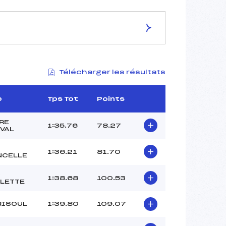
ES DE LA PISTE
Télécharger les résultats
LES TAILLAS 1
1533
1393
b
Tps Tot
Points
140
3305/01/16
RE
1:35.76
78.27
VAL
1:36.21
81.70
NCELLE
51
C
1:38.68
100.53
11:25
LETTE
PHILIPPE (AP)
RISOUL
1:39.80
109.07
BOUGEOT (AP)
JOUSSELME (AP)