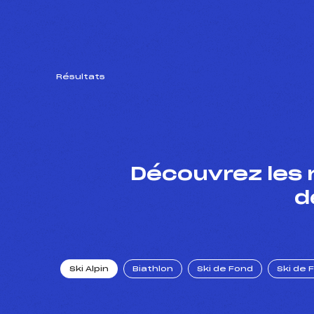
Résultats
Découvrez les 
d
Ski Alpin
Biathlon
Ski de Fond
Ski de 