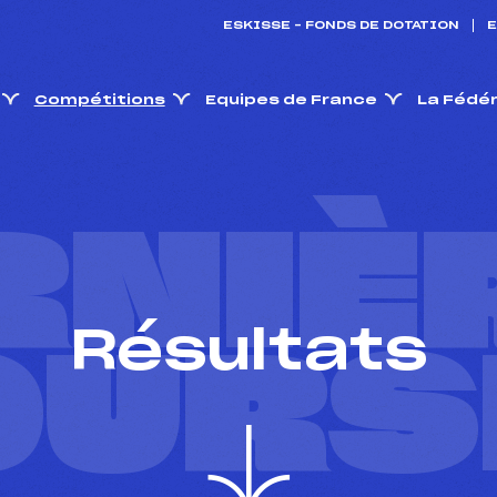
ESKISSE – FONDS DE DOTATION
E
Compétitions
Equipes de France
La Fédé
RNIÈ
Résultats
OURS