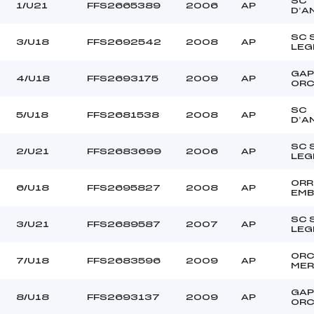
SC
MARY (AP)
Ouvreurs C :
1/U21
FFS2665389
2006
AP
D’A
ATHENOUR (AP)
Ouvreurs D :
TAMPAS FESTA (AP)
Ouvreurs E :
SC 
3/U18
FFS2692542
2008
AP
LEG
–
Température départ
–
Température arrivée
GAP
4/U18
FFS2693175
2009
AP
ORC
SC
78.2700
5/U18
FFS2681538
2008
AP
D’A
U18->Mas
SC 
2/U21
FFS2683699
2006
AP
LEG
ORR
6/U18
FFS2695827
2008
AP
EMB
SC 
3/U21
FFS2689587
2007
AP
LEG
OR
7/U18
FFS2683596
2009
AP
MER
GAP
8/U18
FFS2693137
2009
AP
ORC