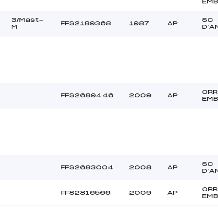
EMB
3/Mast-
SC
FFS2189368
1987
AP
M
D’A
ORR
FFS2689446
2009
AP
EMB
SC
FFS2683004
2008
AP
D’A
ORR
FFS2816566
2009
AP
EMB