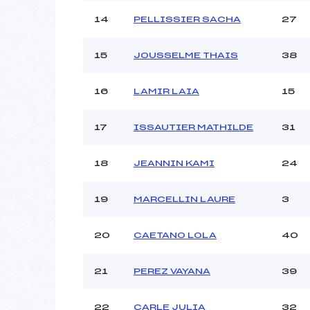
14
PELLISSIER SACHA
27
15
JOUSSELME THAIS
38
16
LAMIR LAIA
15
17
ISSAUTIER MATHILDE
31
18
JEANNIN KAMI
24
19
MARCELLIN LAURE
3
20
CAETANO LOLA
40
21
PEREZ VAYANA
39
22
CARLE JULIA
32