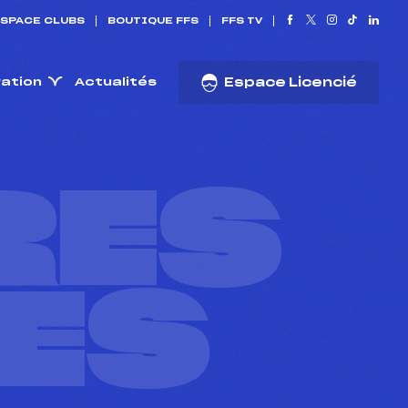
SPACE CLUBS
BOUTIQUE FFS
FFS TV
ration
Actualités
Espace Licencié
RES
ES