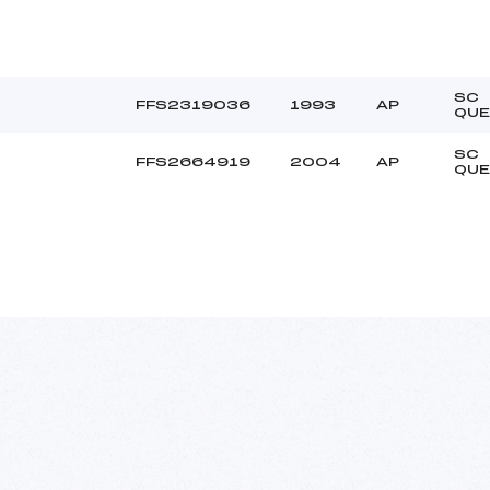
SC
FFS2319036
1993
AP
QUE
SC
FFS2664919
2004
AP
QUE