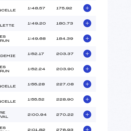
1:48.57
175.92
NCELLE
C
1:49.20
180.73
LETTE
ES
1:49.68
184.39
RUN
1:52.17
203.37
DEMIE
ES
1:52.24
203.90
RUN
1:55.28
227.08
NCELLE
1:55.52
228.90
NCELLE
RE
2:00.94
270.22
VAL
ES
2:01.82
276.93