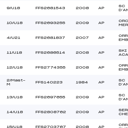
SC
9/U18
FFS2681543
2008
AP
D’A
OR
10/U18
FFS2693255
2009
AP
MER
ORR
4/U21
FFS2681837
2007
AP
EMB
SKI
11/U18
FFS2686514
2008
AP
ACA
ORR
12/U18
FFS2774355
2008
AP
EMB
2/Mast-
SC
FFS140223
1984
AP
M
D’A
SC
13/U18
FFS2697655
2009
AP
D’A
SER
14/U18
FFS2808762
2009
AP
CHE
ORR
15/U18
FFS2703767
2008
AP