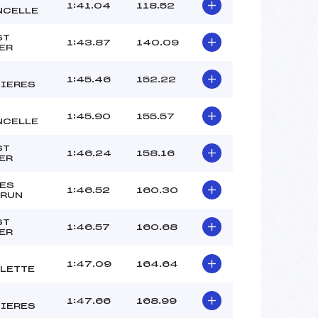
MARY (AP)
1:41.04
118.52
NCELLE
ATHENOUR (AP)
TAMPAS FESTA (AP)
ST
1:43.87
140.09
ER
 :
–
 :
–
1:45.46
152.22
IERES
1:45.90
155.57
NCELLE
ST
1:46.24
158.16
ER
ES
1:46.52
160.30
RUN
ST
1:46.57
160.68
ER
C
1:47.09
164.64
LETTE
1:47.66
168.99
IERES