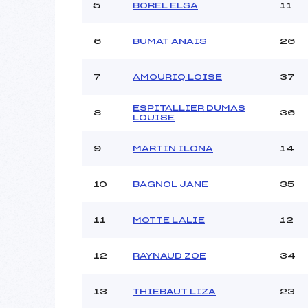
Ouvreurs C :
5
BOREL ELSA
11
Ouvreurs D :
Ouvreurs E :
6
BUMAT ANAIS
26
Météo :
Neige :
7
AMOURIQ LOISE
37
ESPITALLIER DUMAS
Pénalité appliquée :
8
36
LOUISE
Catégorie :
9
MARTIN ILONA
14
10
BAGNOL JANE
35
11
MOTTE LALIE
12
12
RAYNAUD ZOE
34
13
THIEBAUT LIZA
23