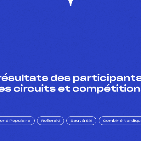
résultats des participants
es circuits et compétition
Fond Populaire
Rollerski
Saut à Ski
Combiné Nordiq