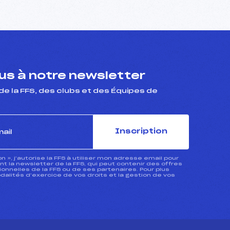
s à notre newsletter
de la FFS, des clubs et des Équipes de
Inscription
ion », j’autorise la FFS à utiliser mon adresse email pour
 la newsletter de la FFS, qui peut contenir des offres
nnelles de la FFS ou de ses partenaires. Pour plus
dalités d’exercice de vos droits et la gestion de vos