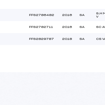
S.H
FFS2786482
2016
SA
V
FFS2782711
2016
SA
SC 
FFS2829787
2018
SA
CS V