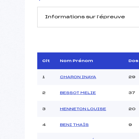
Informations sur l’épreuve
JURY DE COMPÉTITION
Délégué Technique :
Arbitre :
Assistant :
Clt
Nom Prénom
Dos
Dir. Epreuve :
1
CHARON INAYA
29
2
BESSOT MELIE
37
MANCHE 1
Nombre de portes :
3
HENNETON LOUISE
20
Heure de départ :
Traceur :
4
BENI THAÏS
9
Ouvreurs A :
Ouvreurs B :