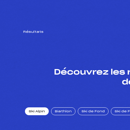
Résultats
Découvrez les 
d
Ski Alpin
Biathlon
Ski de Fond
Ski de 