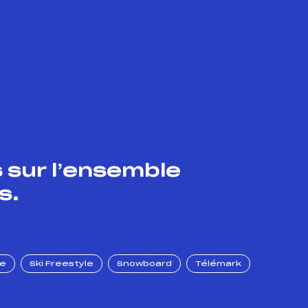
 sur l’ensemble
s.
ue
Ski Freestyle
Snowboard
Télémark