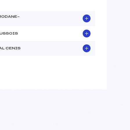
 MODANE-
AUSSOIS
AL CENIS