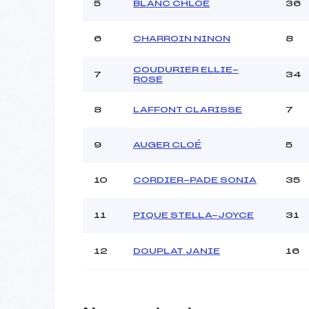
Ouvreurs C :
5
BLANC CHLOÉ
36
Ouvreurs D :
Ouvreurs E :
6
CHARROIN NINON
8
Météo :
Neige :
COUDURIER ELLIE-
7
34
ROSE
8
LAFFONT CLARISSE
7
Pénalité appliquée :
Catégorie :
9
AUGER CLOÉ
5
10
CORDIER-PADE SONIA
35
11
PIQUE STELLA-JOYCE
31
12
DOUPLAT JANIE
16