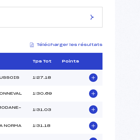
ES DE LA PISTE
Télécharger les résultats
–
–
–
Tps Tot
Points
–
–
AUSSOIS
1:27.18
BONNEVAL
1:30.69
–
 MODANE-
1:31.03
–
–
LA NORMA
1:31.18
–
–