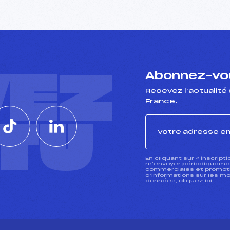
VEZ
Abonnez-vou
Recevez l’actualité 
France.
CTU
En cliquant sur « inscript
m’envoyer périodiquement
commerciales et promotio
d’informations sur les mo
données, cliquez
ici