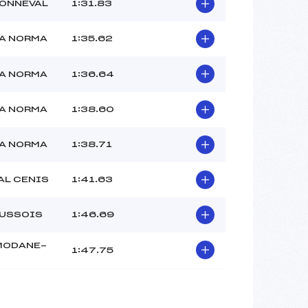
–
BONNEVAL
1:31.83
–
–
LA NORMA
1:35.62
 :
–
 :
–
LA NORMA
1:36.64
LA NORMA
1:38.60
LA NORMA
1:38.71
AL CENIS
1:41.63
AUSSOIS
1:46.69
 MODANE-
1:47.75