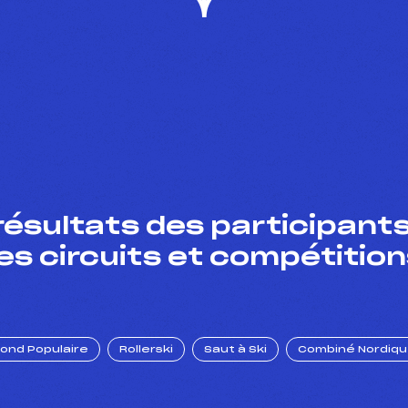
résultats des participants
es circuits et compétition
Fond Populaire
Rollerski
Saut à Ski
Combiné Nordiq