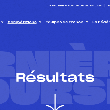
ESKISSE – FONDS DE DOTATION
E
Compétitions
Equipes de France
La Fédé
RNIÈ
Résultats
OURS