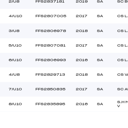
–
Ouvreurs C :
2/U8
FFS2837181
2019
SA
SC 
–
Ouvreurs D :
–
Ouvreurs E :
4/U10
FFS2807005
2017
SA
CS 
–
Température départ
–
Température arrivée
3/U8
FFS2806978
2018
SA
CS 
5/U10
FFS2807081
2017
SA
CS 
–
U8+U10
6/U10
FFS2806993
2016
SA
CS 
4/U8
FFS2829713
2018
SA
CS V
7/U10
FFS2850835
2017
SA
SC 
S.H
8/U10
FFS2835895
2016
SA
V