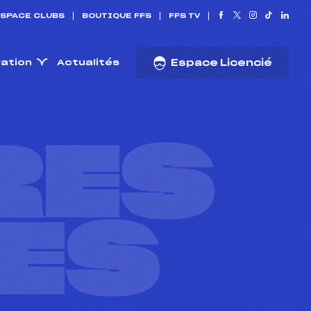
SPACE CLUBS
BOUTIQUE FFS
FFS TV
ration
Actualités
Espace Licencié
RES
ES