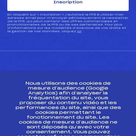
Inscription
En cliquant sur « inscription », j’autorise la FFS à utiliser mon
adresse email pour m’envoyer périodiquement la newsletter
de la FFS, qui peut contenir des offres commerciales et
promotionnelles de la FFS ou de ses partenaires. Pour plus
d’informations sur les modalités d’exercice de vos droits et
la gestion de vos données, cliquez
ici
CONTACT
Nous utilisons des cookies de
ESPACE PRESSE
mesure d’audience (Google
Analytics) afin d’analyser la
fréquentation du site, vous
Ressources
proposer du contenu vidéo et les
performances du site, ainsi que des
Pass’Neige
cookies permettant le
Projet sportif fédéral
fonctionnement du site. Les
cookies de mesure d’audience ne
Projet de performance fédéral
sont déposés qu’avec votre
Antidopage
consentement. Vous pouvez
Pôle Développement, Formation, Suivi