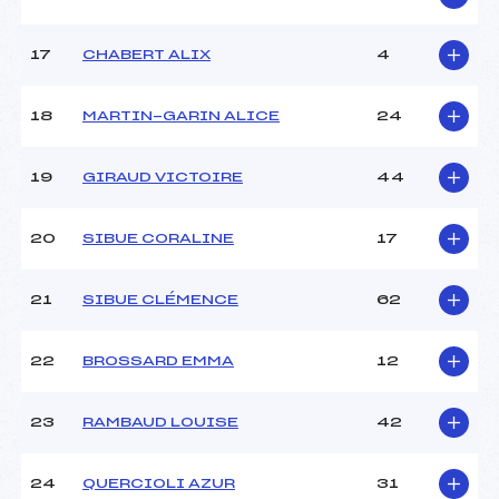
Pénalité appliquée :
–
Catégorie :
U10
17
CHABERT ALIX
4
18
MARTIN-GARIN ALICE
24
19
GIRAUD VICTOIRE
44
20
SIBUE CORALINE
17
21
SIBUE CLÉMENCE
62
22
BROSSARD EMMA
12
23
RAMBAUD LOUISE
42
24
QUERCIOLI AZUR
31