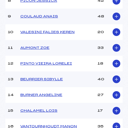
8
PICON JESSICA
42
Ouvreurs C :
–
Ouvreurs D :
–
Ouvreurs E :
–
9
COULAUD ANAIS
48
Météo :
–
Neige :
–
10
VALESINI FALIES KEREN
20
MANCHE 2
11
AUMONT ZOE
33
Nombre de portes :
30
Heure de départ :
12H00
12
PINTO VIEIRA LORELEI
18
Traceur :
MOLLIER (SA)
Ouvreurs A :
CHOMEL (SA)
13
BEURRIER SIBYLLE
40
Ouvreurs B :
ALLIOT-LUGAZ (SA)
Ouvreurs C :
–
Ouvreurs D :
–
14
BURNER ANGELINE
27
Ouvreurs E :
–
Température départ :
–
15
CHALAMEL LOIS
17
Température arrivée :
–
16
VANTOURNHOUDT MANON
35