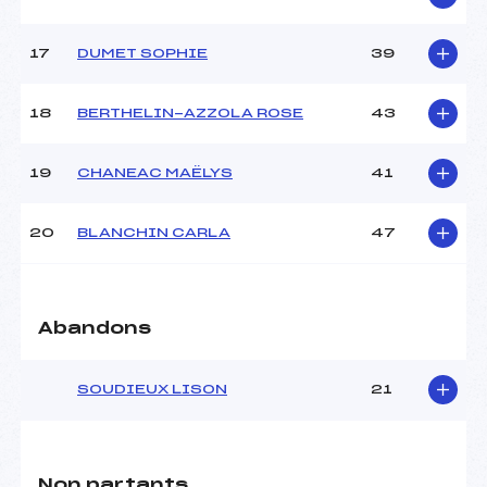
Pénalité appliquée :
133.2000
Catégorie :
U18->Mas
17
DUMET SOPHIE
39
18
BERTHELIN-AZZOLA ROSE
43
19
CHANEAC MAËLYS
41
20
BLANCHIN CARLA
47
Abandons
SOUDIEUX LISON
21
Non partants