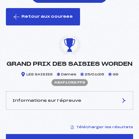
Retour aux courses
foi(s) le ski
GRAND PRIX DES SAISIES WORDEN
LES SAISIES
Dames
25/01/26
GS
ASAF1052.FFS
Informations sur l’épreuve
JURY DE COMPÉTITION
Télécharger les résultats
Délégué Technique :
PATUEL LUCAS (SA)
Arbitre :
GARDET BENJAMIN (SA)