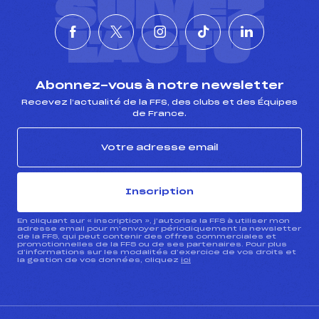
SUIVEZ
L'ACTU
Abonnez-vous à notre newsletter
Recevez l’actualité de la FFS, des clubs et des Équipes
de France.
Inscription
En cliquant sur « inscription », j’autorise la FFS à utiliser mon
adresse email pour m’envoyer périodiquement la newsletter
de la FFS, qui peut contenir des offres commerciales et
promotionnelles de la FFS ou de ses partenaires. Pour plus
d’informations sur les modalités d’exercice de vos droits et
la gestion de vos données, cliquez
ici