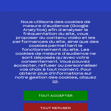
CONTACT
Nous utilisons des cookies de
ESPACE PRESSE
mesure d’audience (Google
Analytics) afin d’analyser la
fréquentation du site, vous
Ressources
proposer du contenu vidéo et les
performances du site, ainsi que des
Pass’Neige
cookies permettant le
Projet sportif fédéral
fonctionnement du site. Les
cookies de mesure d’audience ne
Projet de performance fédéral
sont déposés qu’avec votre
Antidopage
consentement. Vous pouvez
Pôle Développement, Formation, Suivi
accepter, refuser ou personnaliser
Scientifique
vos choix à tout moment. Pour
Listes ministérielles
obtenir plus d'informations sur
notre gestion des cookies, cliquez
Pôle vie de l’athlète
ici
.
Enseignement professionnel
Informatique et chronométrage
Circuits
TOUT ACCEPTER
Carrières
Développement des habiletés mentales
TOUT REFUSER