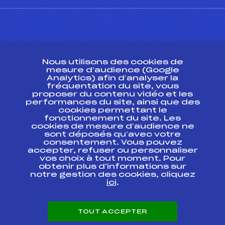
CONTACT
Nous utilisons des cookies de
ESPACE PRESSE
mesure d’audience (Google
Analytics) afin d’analyser la
fréquentation du site, vous
Ressources
proposer du contenu vidéo et les
performances du site, ainsi que des
Pass’Neige
cookies permettant le
Projet sportif fédéral
fonctionnement du site. Les
cookies de mesure d’audience ne
Projet de performance fédéral
sont déposés qu’avec votre
Antidopage
consentement. Vous pouvez
Pôle Développement, Formation, Suivi
accepter, refuser ou personnaliser
Scientifique
vos choix à tout moment. Pour
Listes ministérielles
obtenir plus d'informations sur
notre gestion des cookies, cliquez
Pôle vie de l’athlète
ici
.
Enseignement professionnel
Informatique et chronométrage
Circuits
TOUT ACCEPTER
Carrières