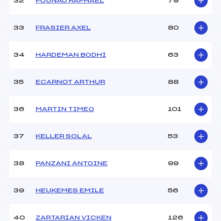
32
FOUNAU RAPHAEL
79
33
FRASIER AXEL
80
34
HARDEMAN BODHI
63
35
ECARNOT ARTHUR
88
36
MARTIN TIMEO
101
37
KELLER SOLAL
53
38
PANZANI ANTOINE
99
39
HEUKEMES EMILE
56
40
ZARTARIAN VICKEN
126