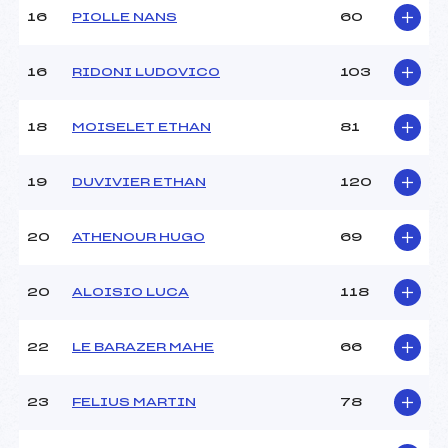
Pénalité appliquée :
89.8700
16
PIOLLE NANS
60
Catégorie :
U16
16
RIDONI LUDOVICO
103
18
MOISELET ETHAN
81
19
DUVIVIER ETHAN
120
20
ATHENOUR HUGO
69
20
ALOISIO LUCA
118
22
LE BARAZER MAHE
66
23
FELIUS MARTIN
78