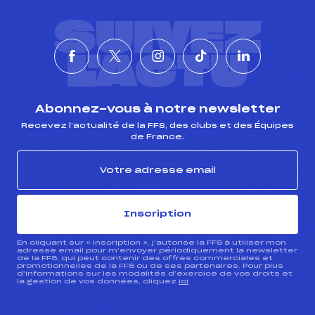
SUIVEZ
L'ACTU
Abonnez-vous à notre newsletter
Recevez l’actualité de la FFS, des clubs et des Équipes
de France.
Inscription
En cliquant sur « inscription », j’autorise la FFS à utiliser mon
adresse email pour m’envoyer périodiquement la newsletter
de la FFS, qui peut contenir des offres commerciales et
promotionnelles de la FFS ou de ses partenaires. Pour plus
d’informations sur les modalités d’exercice de vos droits et
la gestion de vos données, cliquez
ici