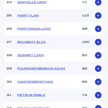
24
GAVOILLE LENY
71
25
MARY YLAN
113
26
MARTINAUD LOIC
98
27
BOUGEOT ELIO
130
28
GONNET LIAM
50
29
FOURNIER BESSON ADAM
92
30
CASTANIER ETHAN
83
31
PETRUS PABLO
74