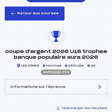
Retour aux courses
foi(s) le ski
coupe d'argent 2026 U16 trophee
banque populaire aura 2026
LES ORRES
Hommes
25/01/26
GS
AAPM0081.FFS
Informations sur l’épreuve
JURY DE COMPÉTITION
Télécharger les résultats
Délégué Technique :
MONIER SEBASTIEN (AP)