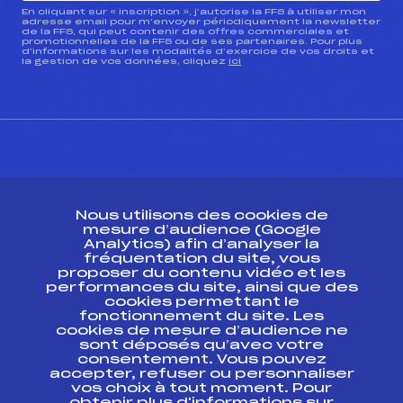
En cliquant sur « inscription », j’autorise la FFS à utiliser mon
adresse email pour m’envoyer périodiquement la newsletter
de la FFS, qui peut contenir des offres commerciales et
promotionnelles de la FFS ou de ses partenaires. Pour plus
d’informations sur les modalités d’exercice de vos droits et
la gestion de vos données, cliquez
ici
CONTACT
Nous utilisons des cookies de
ESPACE PRESSE
mesure d’audience (Google
Analytics) afin d’analyser la
fréquentation du site, vous
Ressources
proposer du contenu vidéo et les
performances du site, ainsi que des
Pass’Neige
cookies permettant le
Projet sportif fédéral
fonctionnement du site. Les
cookies de mesure d’audience ne
Projet de performance fédéral
sont déposés qu’avec votre
Antidopage
consentement. Vous pouvez
Pôle Développement, Formation, Suivi
accepter, refuser ou personnaliser
Scientifique
vos choix à tout moment. Pour
Listes ministérielles