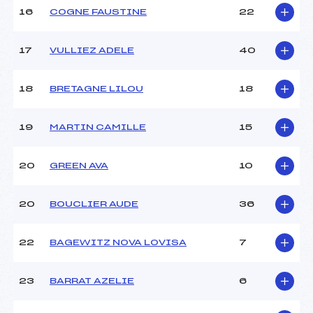
(MB)
16
COGNE FAUSTINE
22
Ouvreurs E :
AUBERT BAPTISTE (MB)
Température départ :
–
Température arrivée :
–
17
VULLIEZ ADELE
40
18
BRETAGNE LILOU
18
Pénalité appliquée :
66.7700
Catégorie :
U16
19
MARTIN CAMILLE
15
20
GREEN AVA
10
20
BOUCLIER AUDE
36
22
BAGEWITZ NOVA LOVISA
7
23
BARRAT AZELIE
6