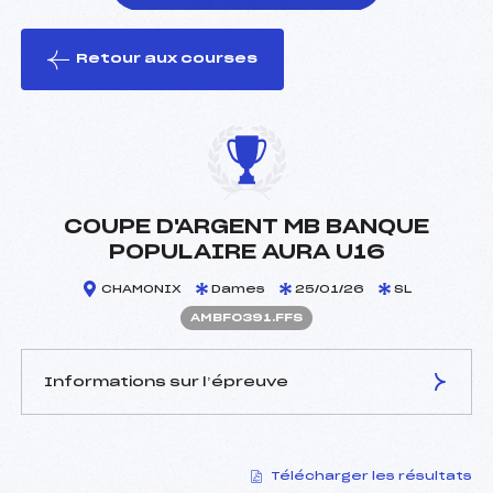
Retour aux courses
foi(s) le ski
COUPE D'ARGENT MB BANQUE
POPULAIRE AURA U16
CHAMONIX
Dames
25/01/26
SL
AMBF0391.FFS
Informations sur l’épreuve
JURY DE COMPÉTITION
Télécharger les résultats
Délégué Technique :
BALMAT JEROME (MB)