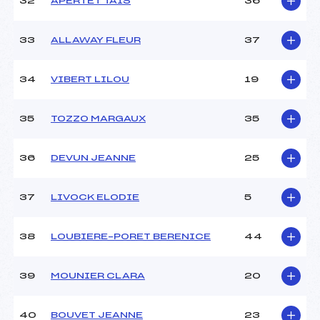
32
APERTET TAÏS
36
33
ALLAWAY FLEUR
37
34
VIBERT LILOU
19
35
TOZZO MARGAUX
35
36
DEVUN JEANNE
25
37
LIVOCK ELODIE
5
38
LOUBIERE–PORET BERENICE
44
39
MOUNIER CLARA
20
40
BOUVET JEANNE
23