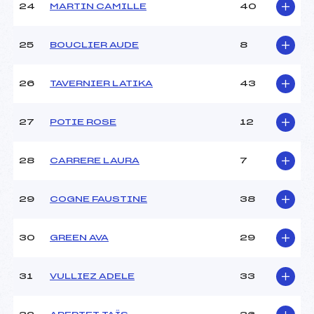
24
MARTIN CAMILLE
40
25
BOUCLIER AUDE
8
26
TAVERNIER LATIKA
43
27
POTIE ROSE
12
28
CARRERE LAURA
7
29
COGNE FAUSTINE
38
30
GREEN AVA
29
31
VULLIEZ ADELE
33