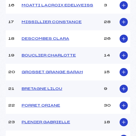
Température arrivée :
–
16
MOATTI LACROIX EDELWEISS
3
17
MISSILLIER CONSTANCE
28
Pénalité appliquée :
65.0000
Catégorie :
U16
18
DESCOMBES CLARA
26
19
BOUCLIER CHARLOTTE
14
20
GROSSET GRANGE SARAH
15
21
BRETAGNE LILOU
9
22
PORRET ORIANE
30
23
PLENIER GABRIELLE
18