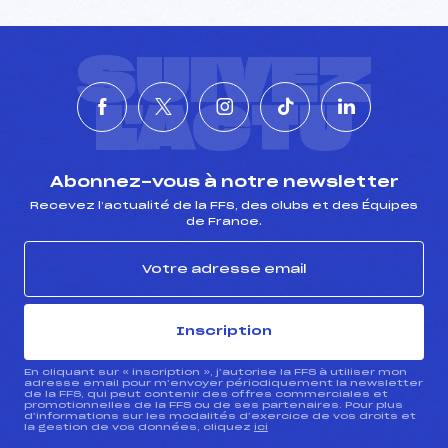
SUIVEZ
L'ACTU
Abonnez-vous à notre newsletter
Recevez l’actualité de la FFS, des clubs et des Équipes
de France.
Inscription
En cliquant sur « inscription », j’autorise la FFS à utiliser mon
adresse email pour m’envoyer périodiquement la newsletter
de la FFS, qui peut contenir des offres commerciales et
promotionnelles de la FFS ou de ses partenaires. Pour plus
d’informations sur les modalités d’exercice de vos droits et
la gestion de vos données, cliquez
ici