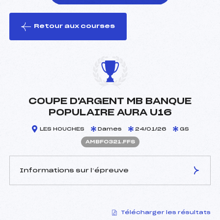
Retour aux courses
foi(s) le ski
COUPE D'ARGENT MB BANQUE
POPULAIRE AURA U16
LES HOUCHES
Dames
24/01/26
GS
AMBF0321.FFS
Informations sur l’épreuve
JURY DE COMPÉTITION
Télécharger les résultats
Délégué Technique :
MOLLIER FLORIAN (MB)