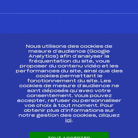
CONTACT
Nous utilisons des cookies de
ESPACE PRESSE
mesure d’audience (Google
Analytics) afin d’analyser la
fréquentation du site, vous
Ressources
proposer du contenu vidéo et les
performances du site, ainsi que des
Pass’Neige
cookies permettant le
Projet sportif fédéral
fonctionnement du site. Les
cookies de mesure d’audience ne
Projet de performance fédéral
sont déposés qu’avec votre
Antidopage
consentement. Vous pouvez
Pôle Développement, Formation, Suivi
accepter, refuser ou personnaliser
Scientifique
vos choix à tout moment. Pour
Listes ministérielles
obtenir plus d'informations sur
notre gestion des cookies, cliquez
Pôle vie de l’athlète
ici
.
Enseignement professionnel
Informatique et chronométrage
Circuits