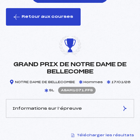
Retour aux courses
foi(s) le ski
GRAND PRIX DE NOTRE DAME DE
BELLECOMBE
NOTRE DAME DE BELLECOMBE
Hommes
17/01/26
SL
ASAM1071.FFS
Informations sur l’épreuve
JURY DE COMPÉTITION
Télécharger les résultats
Délégué Technique :
PICHOL-THIEVEND