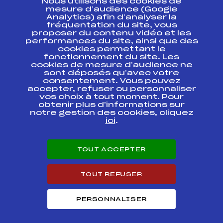
Nous utilisons des cookies de
ESPACE PRESSE
mesure d’audience (Google
Analytics) afin d’analyser la
fréquentation du site, vous
Ressources
proposer du contenu vidéo et les
performances du site, ainsi que des
Pass’Neige
cookies permettant le
Projet sportif fédéral
fonctionnement du site. Les
cookies de mesure d’audience ne
Projet de performance fédéral
sont déposés qu’avec votre
Antidopage
consentement. Vous pouvez
Pôle Développement, Formation, Suivi
accepter, refuser ou personnaliser
Scientifique
vos choix à tout moment. Pour
Listes ministérielles
obtenir plus d'informations sur
notre gestion des cookies, cliquez
Pôle vie de l’athlète
ici
.
Enseignement professionnel
Informatique et chronométrage
Circuits
TOUT ACCEPTER
Carrières
Développement des habiletés mentales
TOUT REFUSER
PERSONNALISER
© 2026 Fédération Française de Ski
Mentions légales
Politique de
confidentialité
Cookies