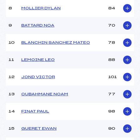
Ouvreurs A :
ANCENAY (SA)
Ouvreurs B :
ALLIOT-LUGAZ (SA)
8
MOLLIER DYLAN
84
Ouvreurs C :
–
Ouvreurs D :
–
9
BATTARD NOA
70
Ouvreurs E :
–
Météo :
–
10
BLANCHIN SANCHEZ MATEO
78
Neige :
–
11
LEMOINE LEO
88
MANCHE 2
Nombre de portes :
44
12
JOND VICTOR
101
Heure de départ :
12H15
Traceur :
MOLLIER (SA)
13
OUBAHMANE NOAM
77
Ouvreurs A :
ANCENAY (SA)
Ouvreurs B :
ALLIOT-LUGAZ (SA)
Ouvreurs C :
–
14
FINAT PAUL
98
Ouvreurs D :
–
Ouvreurs E :
–
15
GUERET EWAN
90
Température départ :
–
Température arrivée :
–