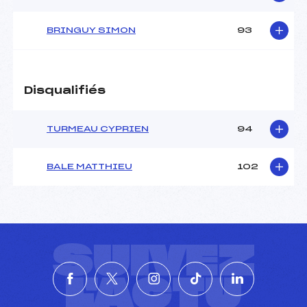
BRINGUY SIMON
93
Disqualifiés
TURMEAU CYPRIEN
94
BALE MATTHIEU
102
SUIVEZ
L'ACTU