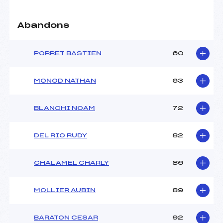
Abandons
Pénalité appliquée :
139.2900
Catégorie :
U16
PORRET BASTIEN
60
MONOD NATHAN
63
BLANCHI NOAM
72
DEL RIO RUDY
82
CHALAMEL CHARLY
86
MOLLIER AUBIN
89
BARATON CESAR
92