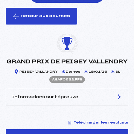
Retour aux courses
foi(s) le ski
GRAND PRIX DE PEISEY VALLENDRY
PEISEY VALLANDRY
Dames
18/01/26
SL
ASAF0622.FFS
Informations sur l’épreuve
JURY DE COMPÉTITION
Télécharger les résultats
Délégué Technique :
PONCET PASCAL (SA)
Arbitre :
BOTTARELLI REMY (SA)