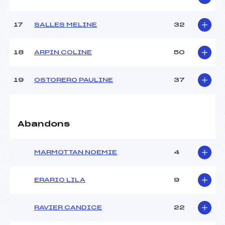
Catégorie :
U18->Mas
17
SALLES MELINE
32
18
ARPIN COLINE
50
19
OSTORERO PAULINE
37
Abandons
MARMOTTAN NOEMIE
4
ERARIO LILA
9
RAVIER CANDICE
22