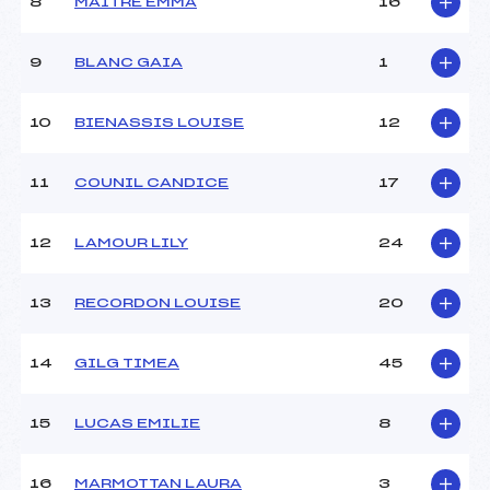
8
MAITRE EMMA
16
Ouvreurs D :
–
Ouvreurs E :
–
Météo :
–
9
BLANC GAIA
1
Neige :
–
10
BIENASSIS LOUISE
12
MANCHE 2
11
COUNIL CANDICE
17
Nombre de portes :
44
Heure de départ :
12h30
Traceur :
CLAIR (SA)
12
LAMOUR LILY
24
Ouvreurs A :
RIEUSSEC (SA)
Ouvreurs B :
MASSON (SA)
13
RECORDON LOUISE
20
Ouvreurs C :
–
Ouvreurs D :
–
Ouvreurs E :
–
14
GILG TIMEA
45
Température départ :
–
Température arrivée :
–
15
LUCAS EMILIE
8
Pénalité appliquée :
88.2600
16
MARMOTTAN LAURA
3