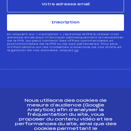
Inscription
En cliquant sur « inscription », j’autorise la FFS à utiliser mon
adresse email pour m’envoyer périodiquement la newsletter
de la FFS, qui peut contenir des offres commerciales et
promotionnelles de la FFS ou de ses partenaires. Pour plus
d’informations sur les modalités d’exercice de vos droits et
la gestion de vos données, cliquez
ici
CONTACT
Nous utilisons des cookies de
ESPACE PRESSE
mesure d’audience (Google
Analytics) afin d’analyser la
fréquentation du site, vous
Ressources
proposer du contenu vidéo et les
performances du site, ainsi que des
Pass’Neige
cookies permettant le