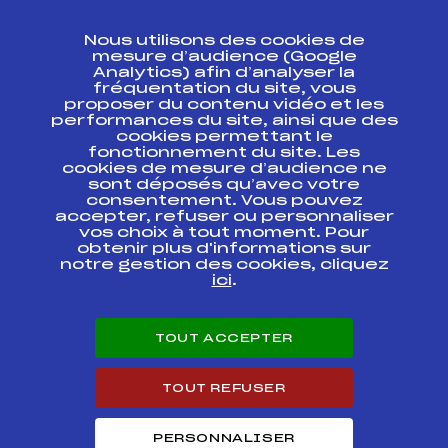
CONTACT
Nous utilisons des cookies de
ESPACE PRESSE
mesure d’audience (Google
Analytics) afin d’analyser la
fréquentation du site, vous
Ressources
proposer du contenu vidéo et les
performances du site, ainsi que des
Pass’Neige
cookies permettant le
Projet sportif fédéral
fonctionnement du site. Les
cookies de mesure d’audience ne
Projet de performance fédéral
sont déposés qu’avec votre
Antidopage
consentement. Vous pouvez
Pôle Développement, Formation, Suivi
accepter, refuser ou personnaliser
Scientifique
vos choix à tout moment. Pour
Listes ministérielles
obtenir plus d'informations sur
notre gestion des cookies, cliquez
Pôle vie de l’athlète
ici
.
Enseignement professionnel
Informatique et chronométrage
Circuits
TOUT ACCEPTER
Carrières
Développement des habiletés mentales
TOUT REFUSER
PERSONNALISER