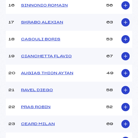
Pénalité appliquée :
121.9600
16
SINNONIO ROMAIN
56
Catégorie :
U16
17
SKRABO ALEXIAN
63
18
CASOULI BORIS
53
19
CIANCHETTA FLAVIO
67
20
AUGIAS THION AYTAN
49
21
RAVEL DIEGO
58
22
PRAS ROBIN
52
23
CEARD MILAN
69