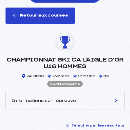
Retour aux courses
foi(s) le ski
CHAMPIONNAT SKI CA L'AIGLE D'OR
U16 HOMMES
VALBERG
Hommes
17/01/26
GS
ACAM0031.FFS
Informations sur l’épreuve
JURY DE COMPÉTITION
Télécharger les résultats
Délégué Technique :
ORECCHIA PHILIPPE (CA)