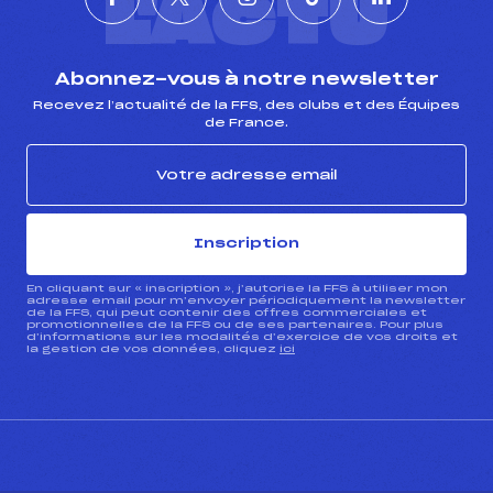
L'ACTU
Abonnez-vous à notre newsletter
Recevez l’actualité de la FFS, des clubs et des Équipes
de France.
Inscription
En cliquant sur « inscription », j’autorise la FFS à utiliser mon
adresse email pour m’envoyer périodiquement la newsletter
de la FFS, qui peut contenir des offres commerciales et
promotionnelles de la FFS ou de ses partenaires. Pour plus
d’informations sur les modalités d’exercice de vos droits et
la gestion de vos données, cliquez
ici