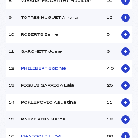
8
VIEARA-MCCARTHY Madison
10
Ouvreurs C :
GUILLERMO (ESP)
Ouvreurs D :
–
Ouvreurs E :
–
9
TORRES HUGUET Ainara
12
Météo :
–
Neige :
–
10
ROBERTS Esme
5
MANCHE 2
11
SARCHETT Josie
3
Nombre de portes :
60
Heure de départ :
20H32
12
PHILIBERT Sophie
40
Traceur :
GUENARD (FRA)
Ouvreurs A :
DELOURME (FRA)
13
FIGULS GARRIGA Laia
25
Ouvreurs B :
DESSANDIER (FRA)
Ouvreurs C :
GUILLERMO (ESP)
Ouvreurs D :
–
14
POKLEPOVIC Agustina
11
Ouvreurs E :
–
Température départ :
–
15
RABAT RIBA Marta
18
Température arrivée :
–
16
MANIGOLD Luce
33