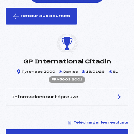
Retour aux courses
foi(s) le ski
GP International Citadin
Pyrenees 2000
Dames
15/01/26
SL
FRA5603.2001
Informations sur l’épreuve
JURY DE COMPÉTITION
Télécharger les résultats
Délégué Technique :
ANTOR ALEX (AND)
Arbitre :
JIMENEZ MARTA (ESP)