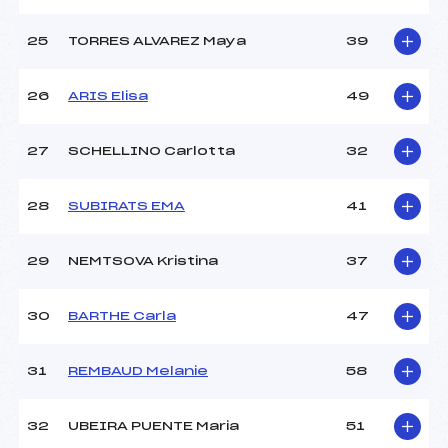
25
TORRES ALVAREZ Maya
39
26
ARIS Elisa
49
27
SCHELLINO Carlotta
32
28
SUBIRATS EMA
41
29
NEMTSOVA Kristina
37
30
BARTHE Carla
47
31
REMBAUD Melanie
58
32
UBEIRA PUENTE Maria
51