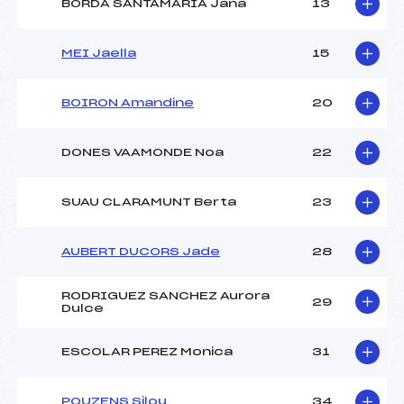
BORDA SANTAMARIA Jana
13
MEI Jaella
15
BOIRON Amandine
20
DONES VAAMONDE Noa
22
SUAU CLARAMUNT Berta
23
AUBERT DUCORS Jade
28
RODRIGUEZ SANCHEZ Aurora
29
Dulce
ESCOLAR PEREZ Monica
31
POUZENS Silou
34