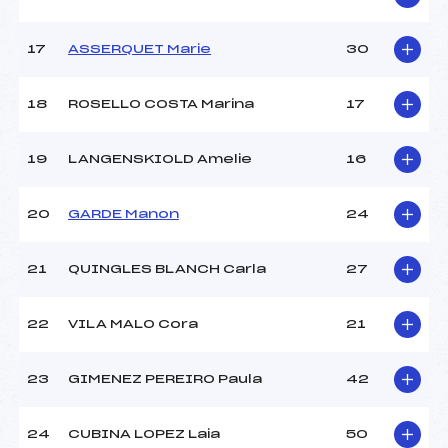
Pénalité appliquée :
44.1100
Catégorie :
*
17
ASSERQUET Marie
30
18
ROSELLO COSTA Marina
17
19
LANGENSKIOLD Amelie
16
20
GARDE Manon
24
21
QUINGLES BLANCH Carla
27
22
VILA MALO Cora
21
23
GIMENEZ PEREIRO Paula
42
24
CUBINA LOPEZ Laia
50