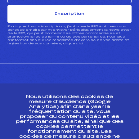
Inscription
En cliquant sur « inscription », j’autorise la FFS à utiliser mon
adresse email pour m’envoyer périodiquement la newsletter
de la FFS, qui peut contenir des offres commerciales et
promotionnelles de la FFS ou de ses partenaires. Pour plus
d’informations sur les modalités d’exercice de vos droits et
la gestion de vos données, cliquez
ici
CONTACT
Nous utilisons des cookies de
ESPACE PRESSE
mesure d’audience (Google
Analytics) afin d’analyser la
fréquentation du site, vous
Ressources
proposer du contenu vidéo et les
performances du site, ainsi que des
Pass’Neige
cookies permettant le
Projet sportif fédéral
fonctionnement du site. Les
cookies de mesure d’audience ne
Projet de performance fédéral