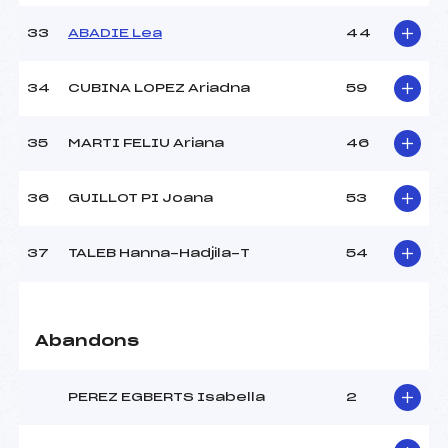
33
ABADIE Lea
44
34
CUBINA LOPEZ Ariadna
59
35
MARTI FELIU Ariana
46
36
GUILLOT PI Joana
53
37
TALEB Hanna-Hadjila-T
54
Abandons
PEREZ EGBERTS Isabella
2