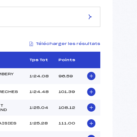
ES DE LA PISTE
Télécharger les résultats
–
1860
1680
Tps Tot
Points
180
–
MBERY
1:24.08
96.59
RECHES
1:24.48
101.39
27
ST
1:25.04
108.12
AND
10H50
GALENE (SA)
AISIES
1:25.28
111.00
CHOMEL (SA)
CUVEX-COMBAZ (SA)