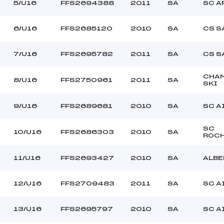
PAVIET SALOMON (SA)
Ouvreurs C :
5/U16
FFS2694388
2011
SA
SC A
NAYENER (SA)
Ouvreurs D :
QUENARD (SA)
Ouvreurs E :
6/U16
FFS2685120
2010
SA
CS S
–
Température départ
–
Température arrivée
7/U16
FFS2695782
2011
SA
CS S
CHA
8/U16
FFS2750961
2011
SA
96.5900
SKI
U16
9/U16
FFS2689681
2010
SA
SC A
SC
10/U16
FFS2686303
2010
SA
ROC
11/U16
FFS2693427
2010
SA
ALBE
12/U16
FFS2709483
2011
SA
SC A
13/U16
FFS2695797
2010
SA
SC A