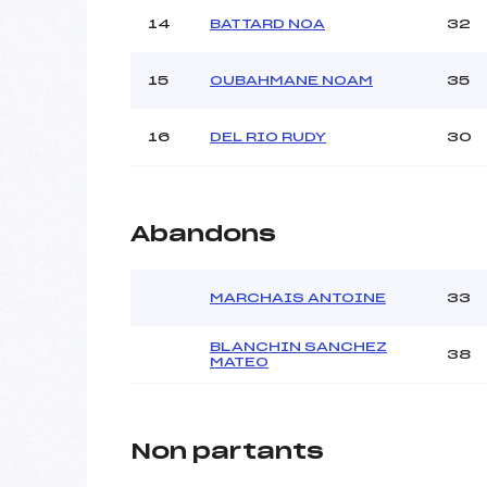
14
BATTARD NOA
32
15
OUBAHMANE NOAM
35
16
DEL RIO RUDY
30
Abandons
MARCHAIS ANTOINE
33
BLANCHIN SANCHEZ
38
MATEO
Non partants