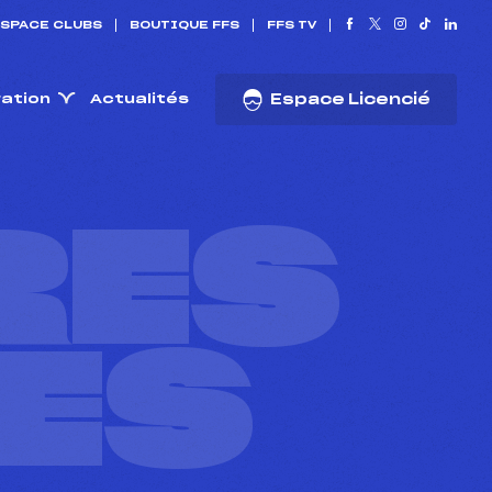
SPACE CLUBS
BOUTIQUE FFS
FFS TV
ration
Actualités
Espace Licencié
RES
ES