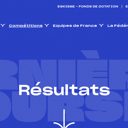
ESKISSE – FONDS DE DOTATION
E
Compétitions
Equipes de France
La Fédé
RNIÈ
Résultats
OURS