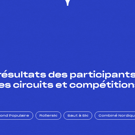
résultats des participants
es circuits et compétition
Fond Populaire
Rollerski
Saut à Ski
Combiné Nordiq