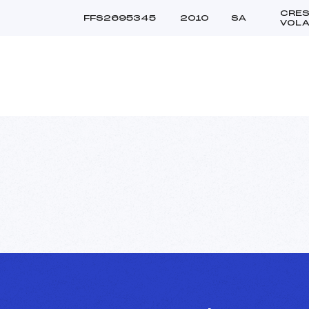
CRE
FFS2695345
2010
SA
VOL