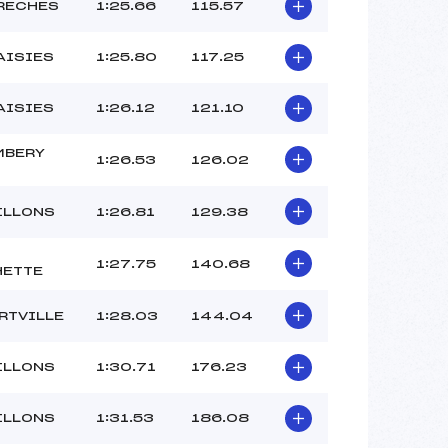
PAVIET SALOMON (SA)
RECHES
1:25.66
115.57
NAYENER (SA)
QUENARD (SA)
AISIES
1:25.80
117.25
 :
–
 :
–
AISIES
1:26.12
121.10
MBERY
1:26.53
126.02
ILLONS
1:26.81
129.38
1:27.75
140.68
HETTE
RTVILLE
1:28.03
144.04
ILLONS
1:30.71
176.23
ILLONS
1:31.53
186.08