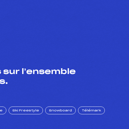
 sur l’ensemble
s.
ue
Ski Freestyle
Snowboard
Télémark