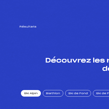
Résultats
Découvrez les 
d
Ski Alpin
Biathlon
Ski de Fond
Ski de 