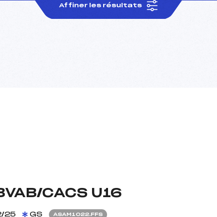
Affiner les résultats
BVAB/CACS U16
/25
GS
ASAM1022.FFS