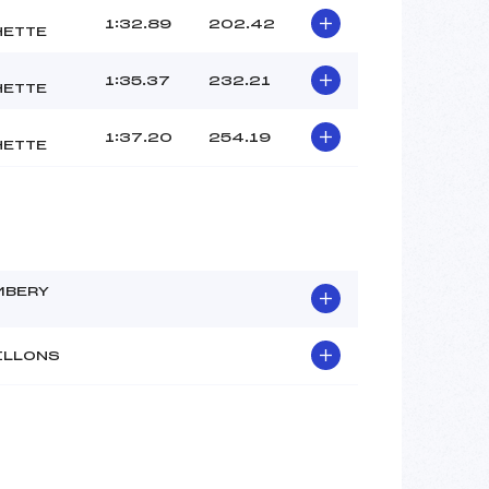
1:32.89
202.42
HETTE
1:35.37
232.21
HETTE
1:37.20
254.19
HETTE
MBERY
ILLONS