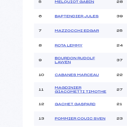
Ouvreurs C :
5
MELQUIOT GABIN
28
Ouvreurs D :
Ouvreurs E :
6
BAPTENDIER JULES
39
Météo :
Neige :
7
MAZZOCCHI EDGAR
25
8
ROTA LEMMY
24
Pénalité appliquée :
Catégorie :
BOURDON RUDOLF
9
37
LAWEN
10
CABANES MARCEAU
22
MAGDINIER
11
27
GIACOMETTI TIMOTHE
12
GACHET GASPARD
21
13
POMMIER COUIC SVEN
23