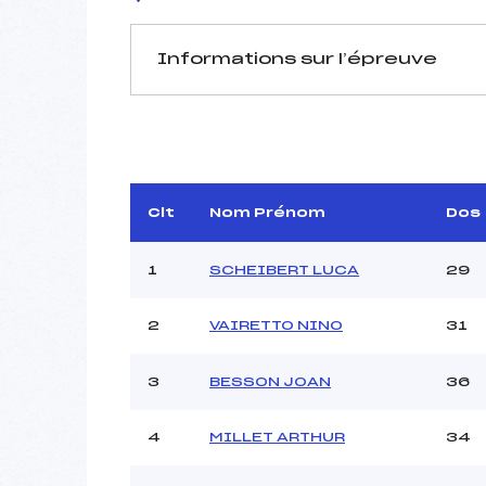
Informations sur l’épreuve
JURY DE COMPÉTITION
Délégué Technique :
Arbitre :
GR
Assistant :
Clt
Nom Prénom
Dos
Dir. Epreuve :
1
SCHEIBERT LUCA
29
2
VAIRETTO NINO
31
MANCHE 1
Nombre de portes :
3
BESSON JOAN
36
Heure de départ :
Traceur :
PI
4
MILLET ARTHUR
34
Ouvreurs A :
Ouvreurs B :