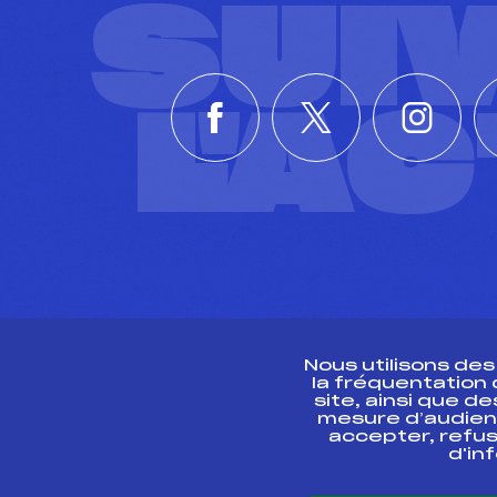
SUI
L'A
Nous utilisons de
la fréquentation
site, ainsi que 
R
mesure d’audien
accepter, refus
d'in
CONTACT