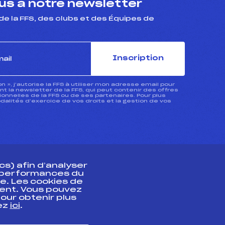
s à notre newsletter
de la FFS, des clubs et des Équipes de
Inscription
ion », j’autorise la FFS à utiliser mon adresse email pour
 la newsletter de la FFS, qui peut contenir des offres
nnelles de la FFS ou de ses partenaires. Pour plus
dalités d’exercice de vos droits et la gestion de vos
s) afin d’analyser
s performances du
e. Les cookies de
ent. Vous pouvez
athlète
our obtenir plus
uez
ici
.
t professionnel
e et chronométrage