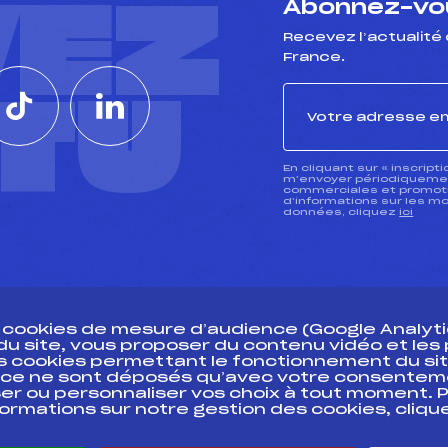
VEZ
Abonnez-vou
Recevez l’actualité 
France.
CTU
En cliquant sur « inscript
m’envoyer périodiquement
commerciales et promotio
d’informations sur les mo
données, cliquez
ici
s cookies de mesure d’audience (Google Analytic
 du site, vous proposer du contenu vidéo et le
des cookies permettant le fonctionnement du sit
essources
ce ne sont déposés qu’avec votre consentem
Pass’Neige
Pôle vie de l’
er ou personnaliser vos choix à tout moment. P
formations sur notre gestion des cookies, cliq
Projet sportif fédéral
Enseignemen
Projet de performance fédéral
Informatiqu