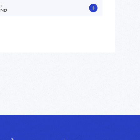
ST
AND