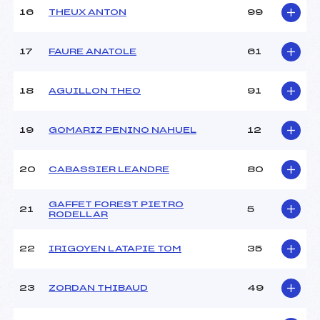
Pénalité appliquée :
226.3300
16
THEUX ANTON
99
Catégorie :
U14
17
FAURE ANATOLE
61
18
AGUILLON THEO
91
19
GOMARIZ PENINO NAHUEL
12
20
CABASSIER LEANDRE
80
GAFFET FOREST PIETRO
21
5
RODELLAR
22
IRIGOYEN LATAPIE TOM
35
23
ZORDAN THIBAUD
49