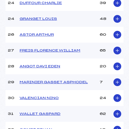
24
DUFFOUR CHARLIE
39
24
GRANGET LOUIS
48
26
ASTOR ARTHUR
60
27
FREIS FLORENCE WILLIAM
65
28
ANGOT DAVI EDEN
20
29
MARINIER GASSET ASPHODEL
7
30
VALENCIAN NINO
24
31
WALLET GASPARD
62