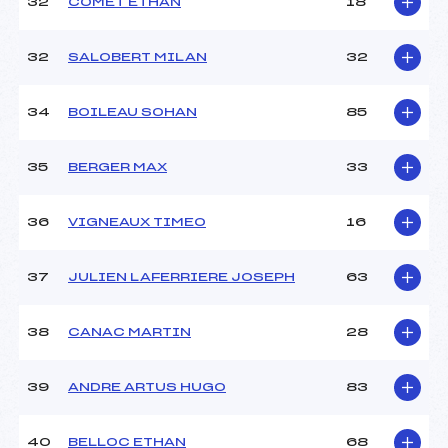
32
COMET ETHAN
18
32
SALOBERT MILAN
32
34
BOILEAU SOHAN
85
35
BERGER MAX
33
36
VIGNEAUX TIMEO
16
37
JULIEN LAFERRIERE JOSEPH
63
38
CANAC MARTIN
28
39
ANDRE ARTUS HUGO
83
40
BELLOC ETHAN
68