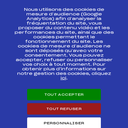
CONTACT
Nous utilisons des cookies de
ESPACE PRESSE
mesure d’audience (Google
Analytics) afin d’analyser la
fréquentation du site, vous
Ressources
proposer du contenu vidéo et les
performances du site, ainsi que des
Pass’Neige
cookies permettant le
Projet sportif fédéral
fonctionnement du site. Les
cookies de mesure d’audience ne
Projet de performance fédéral
sont déposés qu’avec votre
Antidopage
consentement. Vous pouvez
Pôle Développement, Formation, Suivi
accepter, refuser ou personnaliser
Scientifique
vos choix à tout moment. Pour
Listes ministérielles
obtenir plus d'informations sur
notre gestion des cookies, cliquez
Pôle vie de l’athlète
ici
.
Enseignement professionnel
Informatique et chronométrage
Circuits
TOUT ACCEPTER
Carrières
Développement des habiletés mentales
TOUT REFUSER
PERSONNALISER