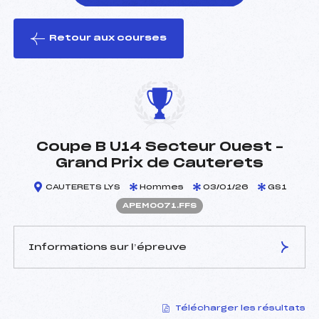
Retour aux courses
foi(s) le ski
Coupe B U14 Secteur Ouest –
Grand Prix de Cauterets
CAUTERETS LYS
Hommes
03/01/26
GS1
APEM0071.FFS
Informations sur l’épreuve
JURY DE COMPÉTITION
Télécharger les résultats
Délégué Technique :
RIGAIL DANIEL (PE)