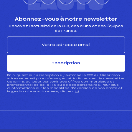
L'ACTU
Abonnez-vous à notre newsletter
Recevez l’actualité de la FFS, des clubs et des Équipes
de France.
Inscription
En cliquant sur « inscription », j’autorise la FFS à utiliser mon
adresse email pour m’envoyer périodiquement la newsletter
de la FFS, qui peut contenir des offres commerciales et
promotionnelles de la FFS ou de ses partenaires. Pour plus
d’informations sur les modalités d’exercice de vos droits et
la gestion de vos données, cliquez
ici