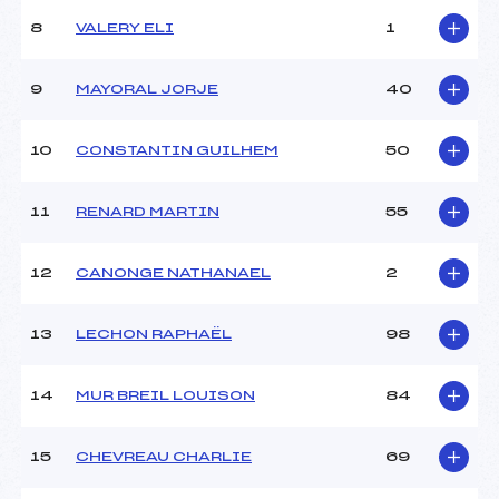
Ouvreurs C :
–
8
VALERY ELI
1
Ouvreurs D :
–
Ouvreurs E :
–
Météo :
–
9
MAYORAL JORJE
40
Neige :
–
10
CONSTANTIN GUILHEM
50
MANCHE 2
11
RENARD MARTIN
55
Nombre de portes :
–
Heure de départ :
–
Traceur :
MUR (PE)
12
CANONGE NATHANAEL
2
Ouvreurs A :
DESSERTINE (PE)
Ouvreurs B :
MOREL (PE)
13
LECHON RAPHAËL
98
Ouvreurs C :
–
Ouvreurs D :
–
Ouvreurs E :
–
14
MUR BREIL LOUISON
84
Température départ :
–
Température arrivée :
–
15
CHEVREAU CHARLIE
69