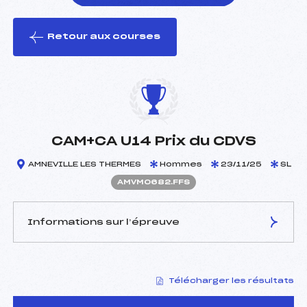
Retour aux courses
foi(s) le ski
CAM+CA U14 Prix du CDVS
AMNEVILLE LES THERMES
Hommes
23/11/25
SL
AMVM0682.FFS
Informations sur l’épreuve
JURY DE COMPÉTITION
Télécharger les résultats
Délégué Technique :
GUTH BRICE (MV)
Arbitre :
CORNIL PIERRE-YVES