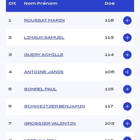
(MV)
Clt
Nom Prénom
Dos
Assistant :
–
Dir. Epreuve :
MOUGIN CHRISTOPHE
1
ROUSSAT MARIN
118
(MV)
2
LIMAUX SAMUEL
113
CARACTÉRISTIQUES DE LA PISTE
Piste :
SNOWHALL
3
GUERY ACHILLE
114
Altitude départ :
321
Altitude arrivée :
231
4
ANTOINE JANIS
106
Dénivelé :
90
Homologation :
3462/11/17
5
SONREL PAUL
115
MANCHE 1
5
SCHWEITZER BENJAMIN
117
Nombre de portes :
51
Heure de départ :
8H10
7
GROSSIER VALENTIN
103
Traceur :
PETITJEAN (MV)
Ouvreurs A :
POIROT (MV)