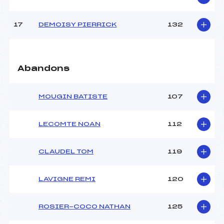
Pénalité appliquée :
120.0000
17
DEMOISY PIERRICK
132
Catégorie :
U18->Mas
Abandons
MOUGIN BATISTE
107
LECOMTE NOAN
112
CLAUDEL TOM
119
LAVIGNE REMI
120
ROSIER-COCO NATHAN
125