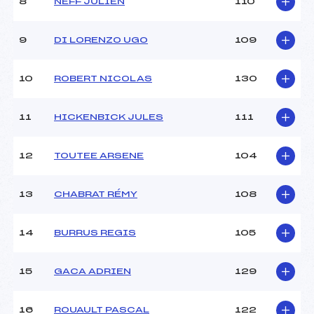
Ouvreurs B :
–
8
NEFF JULIEN
110
Ouvreurs C :
–
Ouvreurs D :
–
9
DI LORENZO UGO
109
Ouvreurs E :
–
Météo :
–
10
ROBERT NICOLAS
130
Neige :
–
11
HICKENBICK JULES
111
MANCHE 2
Nombre de portes :
50
12
TOUTEE ARSENE
104
Heure de départ :
10H00
Traceur :
KEMPF (MV)
13
CHABRAT RÉMY
108
Ouvreurs A :
–
Ouvreurs B :
–
Ouvreurs C :
–
14
BURRUS REGIS
105
Ouvreurs D :
–
Ouvreurs E :
–
15
GACA ADRIEN
129
Température départ :
–
Température arrivée :
–
16
ROUAULT PASCAL
122