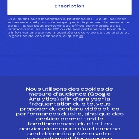
Inscription
En cliquant sur « inscription », j’autorise la FFS à utiliser mon
adresse email pour m’envoyer périodiquement la newsletter
de la FFS, qui peut contenir des offres commerciales et
promotionnelles de la FFS ou de ses partenaires. Pour plus
d’informations sur les modalités d’exercice de vos droits et
la gestion de vos données, cliquez
ici
CONTACT
Nous utilisons des cookies de
ESPACE PRESSE
mesure d’audience (Google
Analytics) afin d’analyser la
fréquentation du site, vous
Ressources
proposer du contenu vidéo et les
performances du site, ainsi que des
Pass’Neige
cookies permettant le
Projet sportif fédéral
fonctionnement du site. Les
cookies de mesure d’audience ne
Projet de performance fédéral
sont déposés qu’avec votre
Antidopage