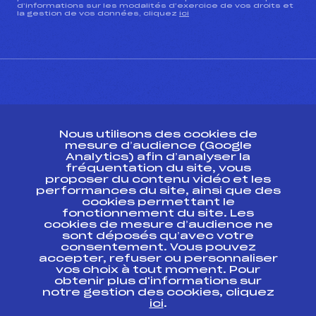
d’informations sur les modalités d’exercice de vos droits et
la gestion de vos données, cliquez
ici
CONTACT
Nous utilisons des cookies de
ESPACE PRESSE
mesure d’audience (Google
Analytics) afin d’analyser la
fréquentation du site, vous
Ressources
proposer du contenu vidéo et les
performances du site, ainsi que des
Pass’Neige
cookies permettant le
Projet sportif fédéral
fonctionnement du site. Les
cookies de mesure d’audience ne
Projet de performance fédéral
sont déposés qu’avec votre
Antidopage
consentement. Vous pouvez
Pôle Développement, Formation, Suivi
accepter, refuser ou personnaliser
Scientifique
vos choix à tout moment. Pour
Listes ministérielles
obtenir plus d'informations sur
notre gestion des cookies, cliquez
Pôle vie de l’athlète
ici
.
Enseignement professionnel