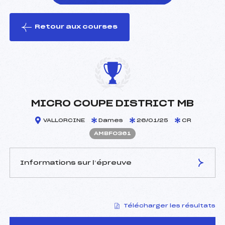
Retour aux courses
foi(s) le ski
MICRO COUPE DISTRICT MB
VALLORCINE
Dames
26/01/25
CR
AMBF0361
Informations sur l’épreuve
JURY DE COMPÉTITION
Télécharger les résultats
Délégué Technique :
AUDIBERT JEREMY (MB)
Arbitre :
BALMAT JEROME (MB)