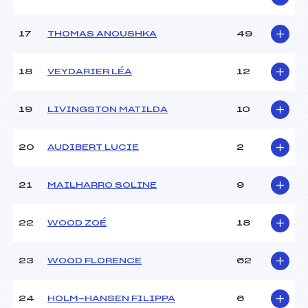
Catégorie :
U10
17
THOMAS ANOUSHKA
49
18
VEYDARIER LÉA
12
19
LIVINGSTON MATILDA
10
20
AUDIBERT LUCIE
2
21
MAILHARRO SOLINE
9
22
WOOD ZOÉ
18
23
WOOD FLORENCE
62
24
HOLM-HANSEN FILIPPA
6