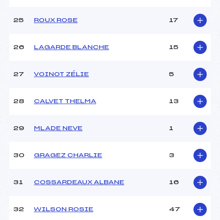
25
ROUX ROSE
17
26
LAGARDE BLANCHE
15
27
VOINOT ZÉLIE
5
28
CALVET THELMA
13
29
MLADE NEVE
1
30
GRAGEZ CHARLIE
3
31
COSSARDEAUX ALBANE
16
32
WILSON ROSIE
47