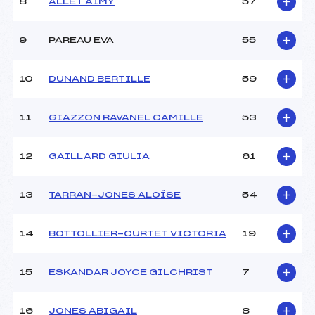
8
ALLET AIMY
57
Ouvreurs D :
–
Ouvreurs E :
–
Météo :
–
9
PAREAU EVA
55
Neige :
–
10
DUNAND BERTILLE
59
MANCHE 2
11
GIAZZON RAVANEL CAMILLE
53
Nombre de portes :
21
Heure de départ :
11H40
Traceur :
MOLLIER (MB)
12
GAILLARD GIULIA
61
Ouvreurs A :
AUDIBERT (MB)
Ouvreurs B :
ROUSSET (MB)
13
TARRAN-JONES ALOÏSE
54
Ouvreurs C :
VILLARD (MB)
Ouvreurs D :
–
Ouvreurs E :
–
14
BOTTOLLIER-CURTET VICTORIA
19
Température départ :
–
Température arrivée :
–
15
ESKANDAR JOYCE GILCHRIST
7
Pénalité appliquée :
–
16
JONES ABIGAIL
8