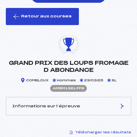
Retour aux courses
foi(s) le ski
GRAND PRIX DES LOUPS FROMAGE
D ABONDANCE
COMBLOUX
Hommes
23/03/25
SL
AMBM1321.FFS
Informations sur l’épreuve
JURY DE COMPÉTITION
Télécharger les résultats
Délégué Technique :
LEROULLEY PIERRE (MB)