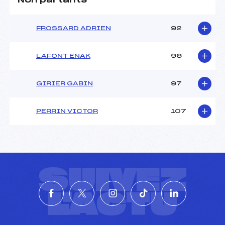
Non partants
FROSSARD ADRIEN
92
LAFONT ENAK
96
GIRIER GABIN
97
PERRIN VICTOR
107
SUIVEZ
L'ACTU