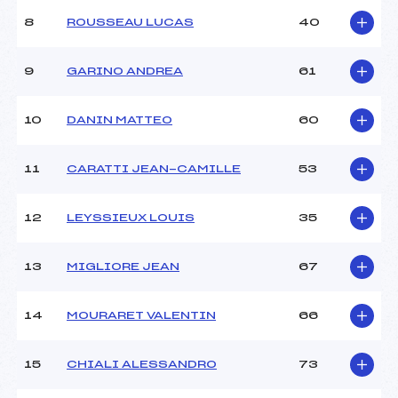
Ouvreurs C :
GASTALDI (CA)
8
ROUSSEAU LUCAS
40
Ouvreurs D :
–
Ouvreurs E :
–
Météo :
–
9
GARINO ANDREA
61
Neige :
–
10
DANIN MATTEO
60
MANCHE 2
11
CARATTI JEAN-CAMILLE
53
Nombre de portes :
41
Heure de départ :
11H00
Traceur :
RAYBAUD (CA)
12
LEYSSIEUX LOUIS
35
Ouvreurs A :
MARCHESE (CA)
Ouvreurs B :
COUCHOT (CA)
13
MIGLIORE JEAN
67
Ouvreurs C :
GASTALDI (CA)
Ouvreurs D :
–
Ouvreurs E :
–
14
MOURARET VALENTIN
66
Température départ :
–
Température arrivée :
–
15
CHIALI ALESSANDRO
73