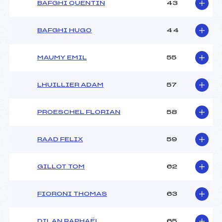
BAFGHI QUENTIN
43
BAFGHI HUGO
44
MAUMY EMIL
55
LHUILLIER ADAM
57
PROESCHEL FLORIAN
58
RAAD FELIX
59
GILLOT TOM
62
FIORONI THOMAS
63
DILAN RAPHAËL
65