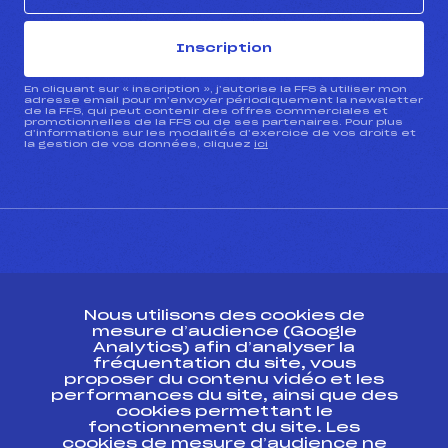
Inscription
En cliquant sur « inscription », j’autorise la FFS à utiliser mon
adresse email pour m’envoyer périodiquement la newsletter
de la FFS, qui peut contenir des offres commerciales et
promotionnelles de la FFS ou de ses partenaires. Pour plus
d’informations sur les modalités d’exercice de vos droits et
la gestion de vos données, cliquez
ici
CONTACT
Nous utilisons des cookies de
ESPACE PRESSE
mesure d’audience (Google
Analytics) afin d’analyser la
fréquentation du site, vous
Ressources
proposer du contenu vidéo et les
performances du site, ainsi que des
Pass’Neige
cookies permettant le
Projet sportif fédéral
fonctionnement du site. Les
cookies de mesure d’audience ne
Projet de performance fédéral