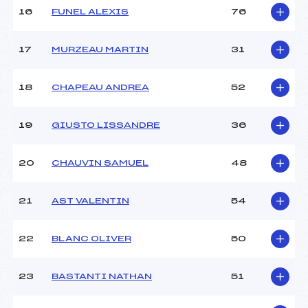
Pénalité appliquée :
230.0000
16
FUNEL ALEXIS
76
Catégorie :
U12
17
MURZEAU MARTIN
31
18
CHAPEAU ANDREA
52
19
GIUSTO LISSANDRE
36
20
CHAUVIN SAMUEL
48
21
AST VALENTIN
54
22
BLANC OLIVER
50
23
BASTANTI NATHAN
51