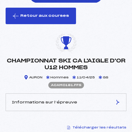
Retour aux courses
foi(s) le ski
CHAMPIONNAT SKI CA L'AIGLE D'OR
U12 HOMMES
AURON
Hommes
11/04/25
GS
ACAM0181.FFS
Informations sur l’épreuve
JURY DE COMPÉTITION
Télécharger les résultats
Délégué Technique :
PASSERON HENRY (CA)