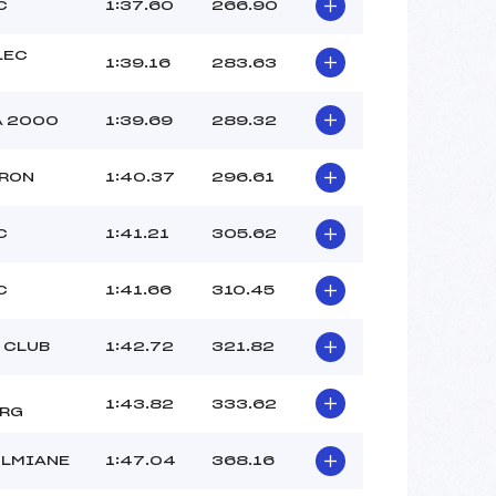
GASTALDI (CA)
C
1:37.60
266.90
–
–
LEC
1:39.16
283.63
 :
–
 :
–
A 2000
1:39.69
289.32
URON
1:40.37
296.61
C
1:41.21
305.62
C
1:41.66
310.45
 CLUB
1:42.72
321.82
1:43.82
333.62
ERG
OLMIANE
1:47.04
368.16