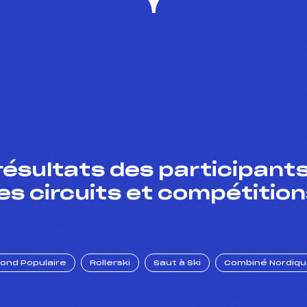
résultats des participants
es circuits et compétition
Fond Populaire
Rollerski
Saut à Ski
Combiné Nordiq