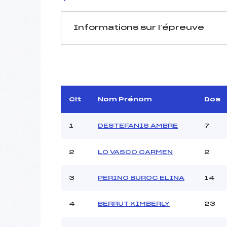
Informations sur l’épreuve
JURY DE COMPÉTITION
Délégué Technique :
P
Arbitre :
Assistant :
Clt
Nom Prénom
Dos
Dir. Epreuve :
1
DESTEFANIS AMBRE
7
2
LO VASCO CARMEN
2
MANCHE 1
Nombre de portes :
3
PERINO BUROC ELINA
14
Heure de départ :
Traceur :
4
BERRUT KIMBERLY
23
Ouvreurs A :
Ouvreurs B :