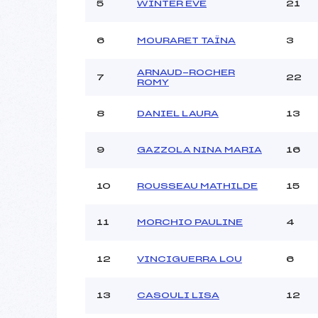
Ouvreurs C :
5
WINTER EVE
21
Ouvreurs D :
Ouvreurs E :
6
MOURARET TAÏNA
3
Météo :
Neige :
ARNAUD-ROCHER
7
22
ROMY
8
DANIEL LAURA
13
Pénalité appliquée :
Catégorie :
9
GAZZOLA NINA MARIA
16
10
ROUSSEAU MATHILDE
15
11
MORCHIO PAULINE
4
12
VINCIGUERRA LOU
6
13
CASOULI LISA
12