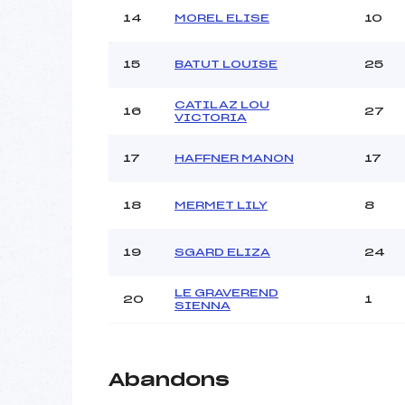
14
MOREL ELISE
10
15
BATUT LOUISE
25
CATILAZ LOU
16
27
VICTORIA
17
HAFFNER MANON
17
18
MERMET LILY
8
19
SGARD ELIZA
24
LE GRAVEREND
20
1
SIENNA
Abandons