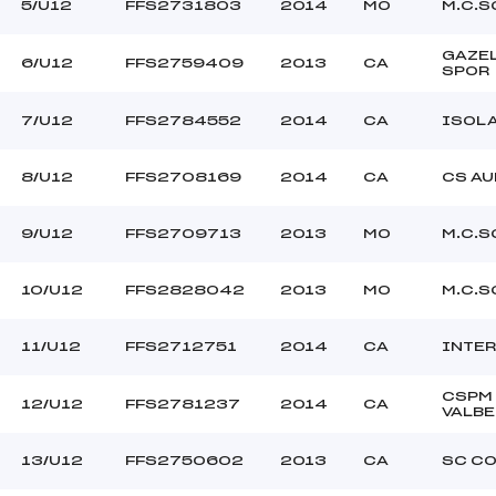
GASTALDI (CA)
Ouvreurs C :
5/U12
FFS2731803
2014
MO
M.C.S
–
Ouvreurs D :
–
Ouvreurs E :
GAZE
6/U12
FFS2759409
2013
CA
SPOR
–
Température départ
–
Température arrivée
7/U12
FFS2784552
2014
CA
ISOL
8/U12
FFS2708169
2014
CA
CS A
230.0000
U12
9/U12
FFS2709713
2013
MO
M.C.S
10/U12
FFS2828042
2013
MO
M.C.S
11/U12
FFS2712751
2014
CA
INTER
CSPM
12/U12
FFS2781237
2014
CA
VALB
13/U12
FFS2750602
2013
CA
SC C