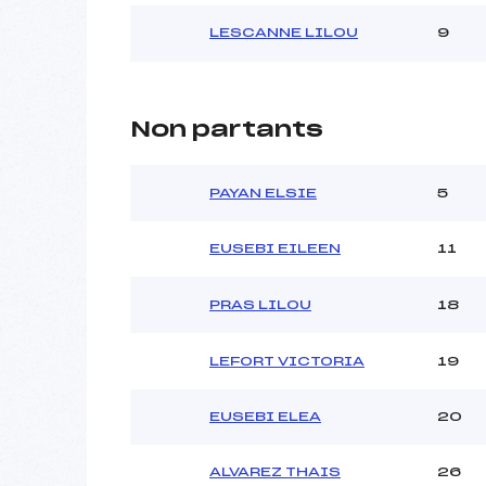
LESCANNE LILOU
9
Non partants
PAYAN ELSIE
5
EUSEBI EILEEN
11
PRAS LILOU
18
LEFORT VICTORIA
19
EUSEBI ELEA
20
ALVAREZ THAIS
26