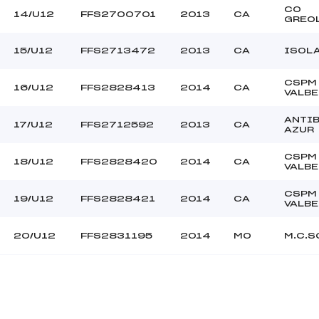
CO
14/U12
FFS2700701
2013
CA
GREO
15/U12
FFS2713472
2013
CA
ISOL
CSPM
16/U12
FFS2828413
2014
CA
VALB
ANTI
17/U12
FFS2712592
2013
CA
AZUR
CSPM
18/U12
FFS2828420
2014
CA
VALB
CSPM
19/U12
FFS2828421
2014
CA
VALB
20/U12
FFS2831195
2014
MO
M.C.S