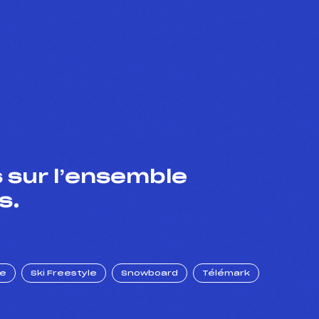
 sur l’ensemble
s.
ue
Ski Freestyle
Snowboard
Télémark