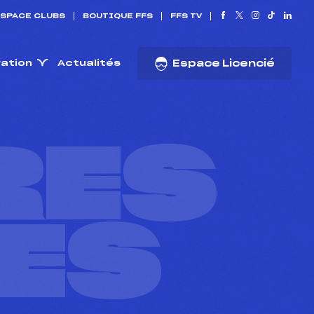
SPACE CLUBS
BOUTIQUE FFS
FFS TV
ration
Actualités
Espace Licencié
RES
ES