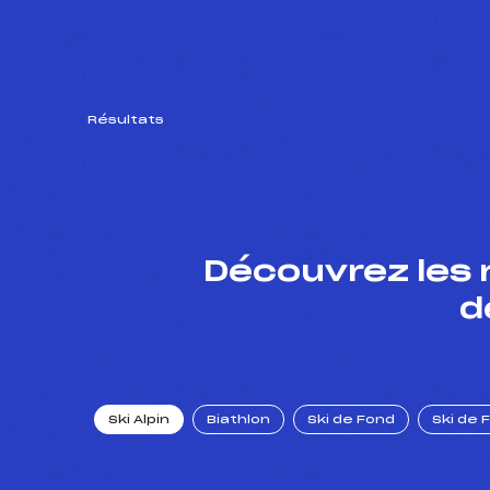
Résultats
Découvrez les 
d
Ski Alpin
Biathlon
Ski de Fond
Ski de 