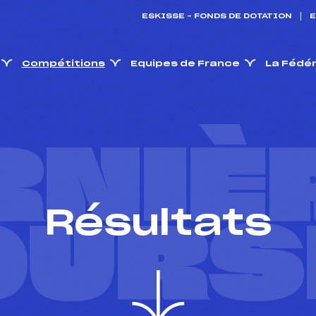
ESKISSE – FONDS DE DOTATION
E
Compétitions
Equipes de France
La Fédé
RNIÈ
Résultats
OURS