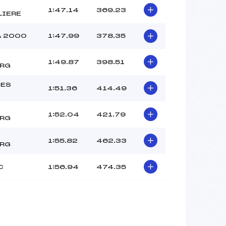
1:47.14
369.23
LIERE
A 2000
1:47.99
378.35
1:49.87
398.51
ERG
BES
1:51.36
414.49
1:52.04
421.79
ERG
1:55.82
462.33
ERG
C
1:56.94
474.35