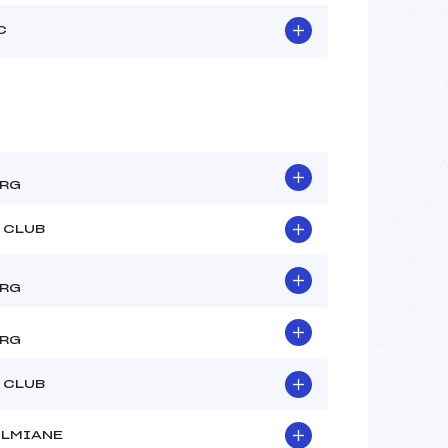
C
ERG
 CLUB
ERG
ERG
 CLUB
OLMIANE