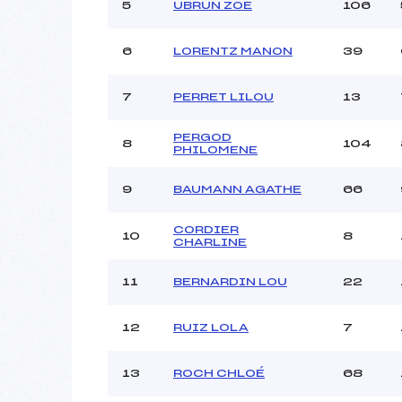
Ouvreurs C :
5
UBRUN ZOE
106
Ouvreurs D :
Ouvreurs E :
6
LORENTZ MANON
39
Météo :
Neige :
7
PERRET LILOU
13
PERGOD
8
104
Pénalité appliquée :
PHILOMENE
Catégorie :
9
BAUMANN AGATHE
66
CORDIER
10
8
CHARLINE
11
BERNARDIN LOU
22
12
RUIZ LOLA
7
13
ROCH CHLOÉ
68