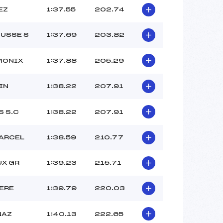
EZ
1:37.55
202.74
USSE S
1:37.69
203.82
MONIX
1:37.88
205.29
IN
1:38.22
207.91
S S.C
1:38.22
207.91
BARCEL
1:38.59
210.77
UX GR
1:39.23
215.71
ERE
1:39.79
220.03
NAZ
1:40.13
222.65