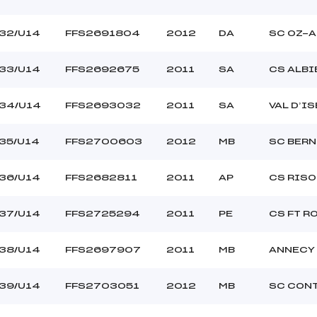
32/U14
FFS2691804
2012
DA
SC OZ-
33/U14
FFS2692675
2011
SA
CS ALBI
34/U14
FFS2693032
2011
SA
VAL D’I
35/U14
FFS2700603
2012
MB
SC BERN
36/U14
FFS2682811
2011
AP
CS RISO
37/U14
FFS2725294
2011
PE
CS FT R
38/U14
FFS2697907
2011
MB
ANNECY
39/U14
FFS2703051
2012
MB
SC CON