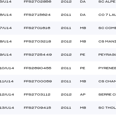
–
Ouvreurs C :
5/U14
FFS2702856
2012
DA
SC ALPE
–
Ouvreurs D :
–
Ouvreurs E :
6/U14
FFS2715624
2011
DA
CO 7 LA
–
Température départ
–
Température arrivée
7/U14
FFS2701616
2011
MB
SC COM
8/U14
FFS2703218
2012
MB
CS MAN
179.9800
U14
9/U14
FFS2725449
2012
PE
PEYRAG
10/U14
FFS2690455
2011
PE
PYRENE
11/U14
FFS2700059
2011
MB
CS CHA
12/U14
FFS2703112
2012
AP
SERRE C
13/U14
FFS2709415
2011
MB
SC THO