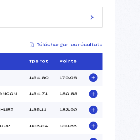
ES DE LA PISTE
Télécharger les résultats
STADE DESIRE LACROIX
2000
1863
Tps Tot
Points
137
3464/11/17
1:34.60
179.98
IANCON
1:34.71
180.83
48
 HUEZ
1:35.11
183.92
11:15
MARCHAND (DA)
LOUP
1:35.84
189.55
–
–