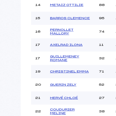
14
METAIZ OTTILIE
88
15
BARROS CLEMENCE
95
PERNOLLET
16
74
MALLORY
17
AXELRAD ILONA
11
GUILLEMENEY
17
32
ROMANE
19
CHRISTINEL EMMA
71
20
GUERIN ZELY
52
21
HERVÉ CHLOÉ
27
COUDURIER
22
38
MELINE