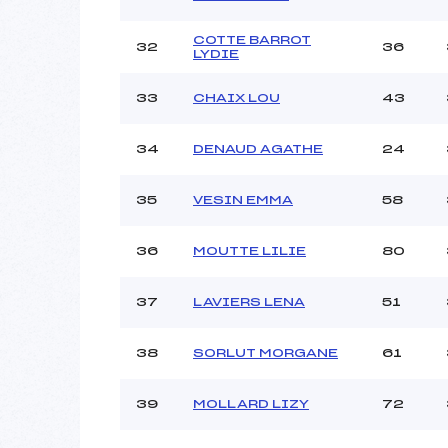
COTTE BARROT
32
36
LYDIE
33
CHAIX LOU
43
34
DENAUD AGATHE
24
35
VESIN EMMA
58
36
MOUTTE LILIE
80
37
LAVIERS LENA
51
38
SORLUT MORGANE
61
39
MOLLARD LIZY
72