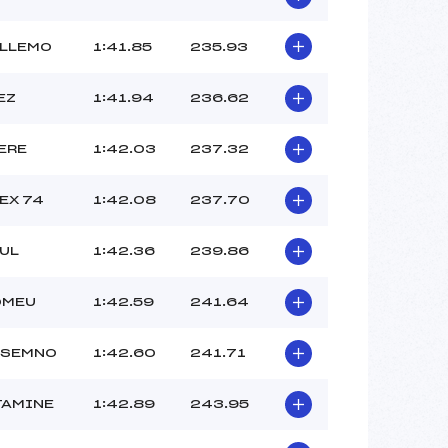
ALLEMO
1:41.85
235.93
EZ
1:41.94
236.62
SERE
1:42.03
237.32
EX 74
1:42.08
237.70
UL
1:42.36
239.86
OMEU
1:42.59
241.64
 SEMNO
1:42.60
241.71
TAMINE
1:42.89
243.95