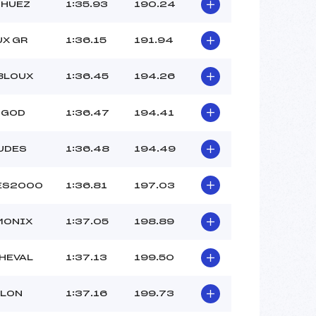
–
 HUEZ
1:35.93
190.24
–
–
UX GR
1:36.15
191.94
 :
–
 :
–
BLOUX
1:36.45
194.26
IGOD
1:36.47
194.41
UDES
1:36.48
194.49
ES2000
1:36.81
197.03
MONIX
1:37.05
198.89
HEVAL
1:37.13
199.50
LLON
1:37.16
199.73