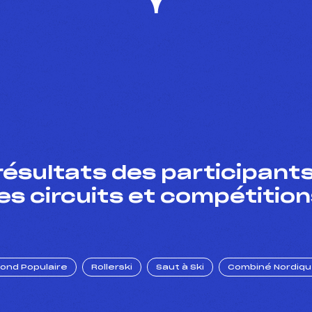
résultats des participants
es circuits et compétition
Fond Populaire
Rollerski
Saut à Ski
Combiné Nordiq