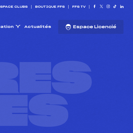
SPACE CLUBS
BOUTIQUE FFS
FFS TV
ration
Actualités
Espace Licencié
RES
ES