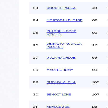
23
SOUCHE PAULA
19
24
MORICEAU ELOISE
69
PUIGDELLOSES
25
93
AITANA
DE BRITO-GARCIA
26
20
PAULINE
27
GUIARD CHLOE
55
28
MAUREL ROMY
94
29
DUCLOUX LOLA
105
30
BENOIT LINE
107
31
ABADIE ZOE
26