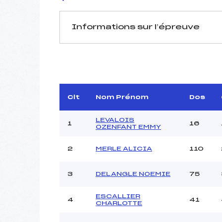
Informations sur l’épreuve
JURY DE COMPÉTITION
Délégué Technique :
BELL
Arbitre :
BLUM
Assistant :
Clt
Nom Prénom
Dos
Dir. Epreuve :
LEVALOIS
1
16
OZENFANT EMMY
2
MERLE ALICIA
110
MANCHE 1
Nombre de portes :
3
DELANGLE NOEMIE
75
Heure de départ :
Traceur :
ESCALLIER
4
41
Ouvreurs A :
CHARLOTTE
Ouvreurs B :