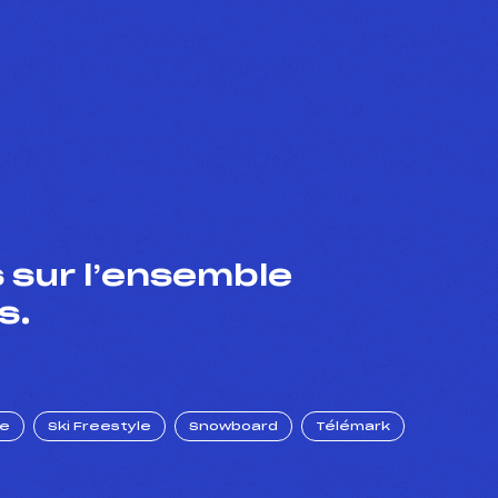
 sur l’ensemble
s.
ue
Ski Freestyle
Snowboard
Télémark