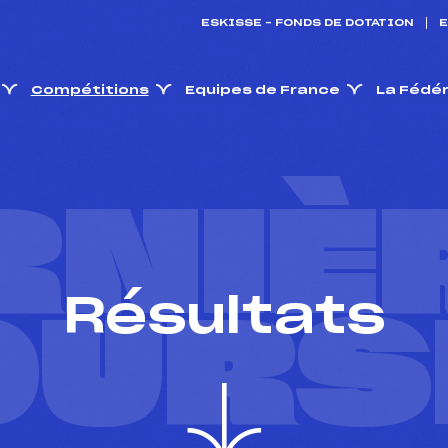
ESKISSE – FONDS DE DOTATION
E
Compétitions
Equipes de France
La Fédé
RNIÈ
Résultats
OURS