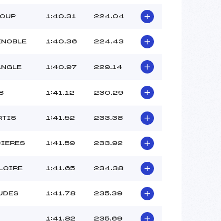
LOUP
1:40.31
224.04
ENOBLE
1:40.36
224.43
ANGLE
1:40.97
229.14
S
1:41.12
230.29
RTIS
1:41.52
233.38
CIERES
1:41.59
233.92
LOIRE
1:41.65
234.38
UDES
1:41.78
235.39
1:41.82
235.69