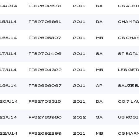
14/U14
FFS2692673
2011
SA
CS ALBI
15/U14
FFS2706661
2011
DA
CHAMRO
16/U14
FFS2695307
2011
MB
CS CHA
17/U14
FFS2701406
2011
SA
ST SORL
17/U14
FFS2694322
2011
MB
LES GET
19/U14
FFS2696067
2011
AP
SAUZE 
20/U14
FFS2703315
2011
DA
CO 7 LA
21/U14
FFS2783980
2012
SA
US ROSI
22/U14
FFS2692299
2011
MB
CS MAR