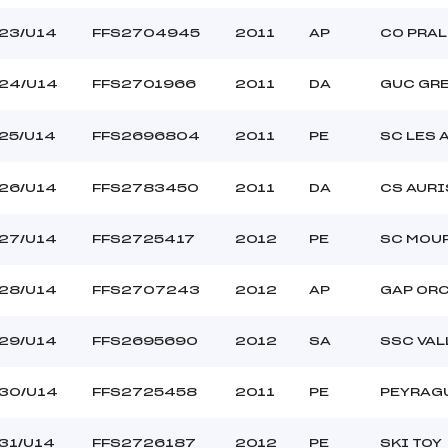
23/U14
FFS2704945
2011
AP
CO PRA
24/U14
FFS2701966
2011
DA
GUC GR
25/U14
FFS2696804
2011
PE
SC LES 
26/U14
FFS2783450
2011
DA
CS AURI
27/U14
FFS2725417
2012
PE
SC MOU
28/U14
FFS2707243
2012
AP
GAP OR
29/U14
FFS2695690
2012
SA
SSC VAL
30/U14
FFS2725458
2011
PE
PEYRAG
31/U14
FFS2726187
2012
PE
SKI TOY