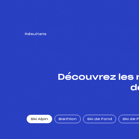
Résultats
Découvrez les 
d
Ski Alpin
Biathlon
Ski de Fond
Ski de 