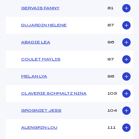
GERVAIS FANNY
81
DUJARDIN HELENE
87
ABADIE LEA
96
COULET MAYLIS
97
MELAN LYA
98
CLAVERIE SCHMALTZ NINA
103
GROGNIET JESS
104
ALENGRIN LOU
111