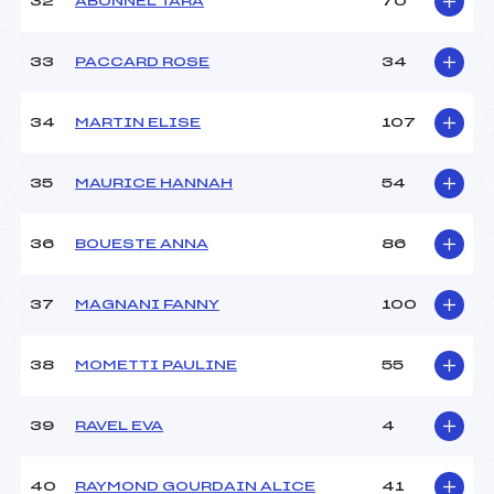
32
ABONNEL TARA
70
33
PACCARD ROSE
34
34
MARTIN ELISE
107
35
MAURICE HANNAH
54
36
BOUESTE ANNA
86
37
MAGNANI FANNY
100
38
MOMETTI PAULINE
55
39
RAVEL EVA
4
40
RAYMOND GOURDAIN ALICE
41