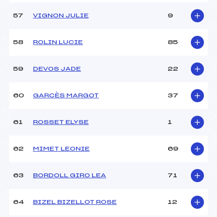
57
VIGNON JULIE
9
58
ROLIN LUCIE
85
59
DEVOS JADE
22
60
GARCÈS MARGOT
37
61
ROSSET ELYSE
1
62
MIMET LEONIE
69
63
BORDOLL GIRO LEA
71
64
BIZEL BIZELLOT ROSE
12