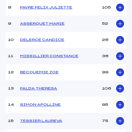
Ouvreurs C :
–
8
FAVRE FELIX JULIETTE
105
Ouvreurs D :
–
Ouvreurs E :
–
Météo :
–
9
ASSERQUET MARIE
52
Neige :
–
10
DELERCE CANDICE
26
MANCHE 2
11
MISSILLIER CONSTANCE
36
Nombre de portes :
–
Heure de départ :
10H15
Traceur :
GALLAND (DA)
12
BECQUEMIE ZOE
99
Ouvreurs A :
–
Ouvreurs B :
–
13
FALDA THERESA
106
Ouvreurs C :
–
Ouvreurs D :
–
Ouvreurs E :
–
14
SIMON APOLLINE
95
Température départ :
–
Température arrivée :
–
15
TESSIER LAUREVA
75