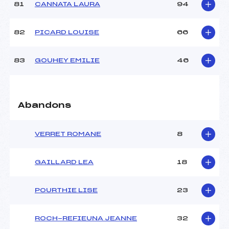
81
CANNATA LAURA
94
82
PICARD LOUISE
66
83
GOUHEY EMILIE
46
Abandons
VERRET ROMANE
8
GAILLARD LEA
18
POURTHIE LISE
23
ROCH-REFIEUNA JEANNE
32