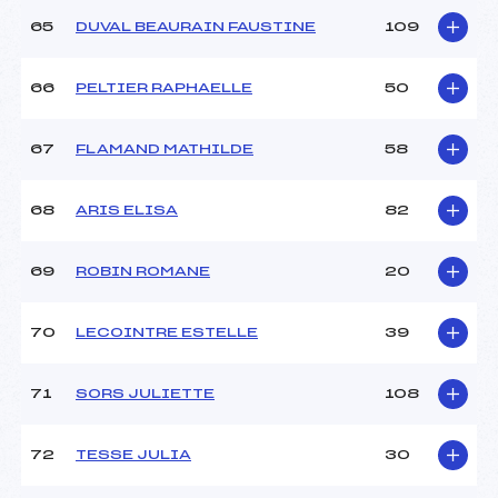
65
DUVAL BEAURAIN FAUSTINE
109
66
PELTIER RAPHAELLE
50
67
FLAMAND MATHILDE
58
68
ARIS ELISA
82
69
ROBIN ROMANE
20
70
LECOINTRE ESTELLE
39
71
SORS JULIETTE
108
72
TESSE JULIA
30