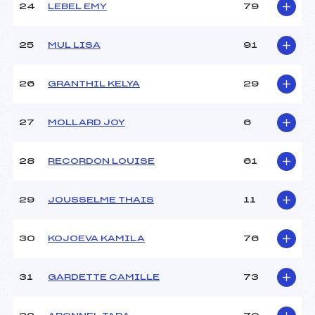
24
LEBEL EMY
79
25
MUL LISA
91
26
GRANTHIL KELYA
29
27
MOLLARD JOY
6
28
RECORDON LOUISE
61
29
JOUSSELME THAIS
11
30
KOJOEVA KAMILA
76
31
GARDETTE CAMILLE
73