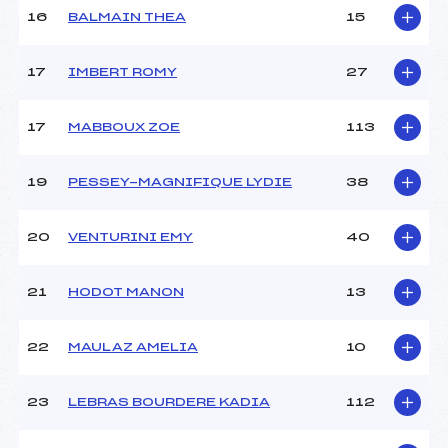
Pénalité appliquée :
95.9700
16
BALMAIN THEA
15
Catégorie :
U16
17
IMBERT ROMY
27
17
MABBOUX ZOE
113
19
PESSEY-MAGNIFIQUE LYDIE
38
20
VENTURINI EMY
40
21
HODOT MANON
13
22
MAULAZ AMELIA
10
23
LEBRAS BOURDERE KADIA
112