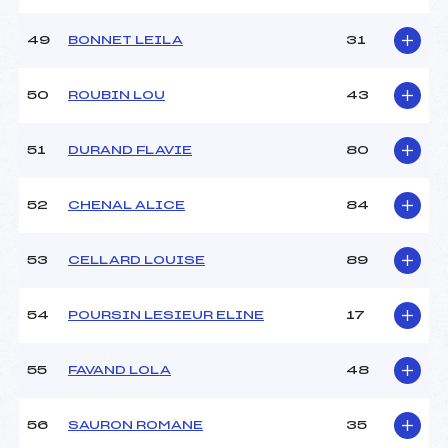
49
BONNET LEILA
31
50
ROUBIN LOU
43
51
DURAND FLAVIE
80
52
CHENAL ALICE
84
53
CELLARD LOUISE
89
54
POURSIN LESIEUR ELINE
17
55
FAVAND LOLA
48
56
SAURON ROMANE
35