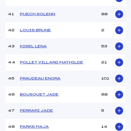
41
PUECH SOLENN
88
42
LOUIS BRUNE
2
43
KISEL LENA
53
44
POLLET VILLARD MATHILDE
21
45
FRAUDEAU ENORA
101
46
BOUSQUET JADE
68
47
FERRARI JADE
5
48
PARKS MAJA
14