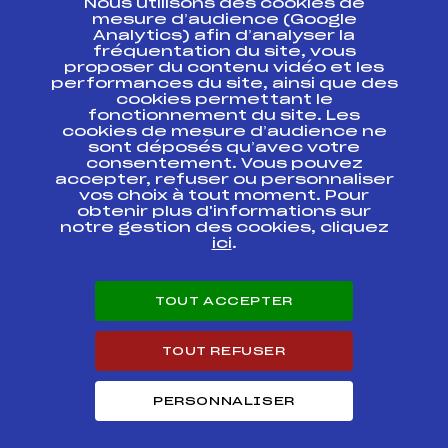
Nous utilisons des cookies de
ESPACE PRESSE
mesure d’audience (Google
Analytics) afin d’analyser la
fréquentation du site, vous
Ressources
proposer du contenu vidéo et les
performances du site, ainsi que des
Pass’Neige
cookies permettant le
Projet sportif fédéral
fonctionnement du site. Les
cookies de mesure d’audience ne
Projet de performance fédéral
sont déposés qu’avec votre
Antidopage
consentement. Vous pouvez
Pôle Développement, Formation, Suivi
accepter, refuser ou personnaliser
Scientifique
vos choix à tout moment. Pour
Listes ministérielles
obtenir plus d'informations sur
notre gestion des cookies, cliquez
Pôle vie de l’athlète
ici
.
Enseignement professionnel
Informatique et chronométrage
Circuits
TOUT ACCEPTER
Carrières
Développement des habiletés mentales
TOUT REFUSER
PERSONNALISER
© 2026 Fédération Française de Ski
Mentions légales
Politique de
confidentialité
Cookies