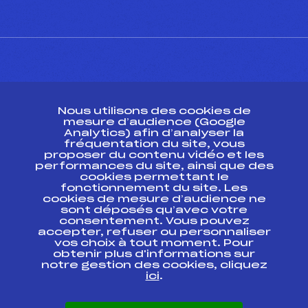
CONTACT
Nous utilisons des cookies de
ESPACE PRESSE
mesure d’audience (Google
Analytics) afin d’analyser la
fréquentation du site, vous
Ressources
proposer du contenu vidéo et les
performances du site, ainsi que des
Pass’Neige
cookies permettant le
Projet sportif fédéral
fonctionnement du site. Les
cookies de mesure d’audience ne
Projet de performance fédéral
sont déposés qu’avec votre
Antidopage
consentement. Vous pouvez
Pôle Développement, Formation, Suivi
accepter, refuser ou personnaliser
Scientifique
vos choix à tout moment. Pour
Listes ministérielles
obtenir plus d'informations sur
notre gestion des cookies, cliquez
Pôle vie de l’athlète
ici
.
Enseignement professionnel
Informatique et chronométrage