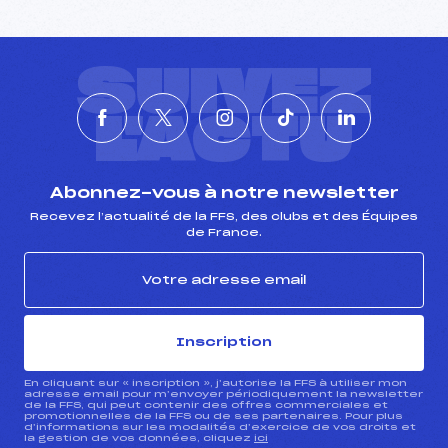
SUIVEZ
L'ACTU
Abonnez-vous à notre newsletter
Recevez l’actualité de la FFS, des clubs et des Équipes
de France.
Inscription
En cliquant sur « inscription », j’autorise la FFS à utiliser mon
adresse email pour m’envoyer périodiquement la newsletter
de la FFS, qui peut contenir des offres commerciales et
promotionnelles de la FFS ou de ses partenaires. Pour plus
d’informations sur les modalités d’exercice de vos droits et
la gestion de vos données, cliquez
ici