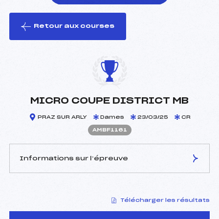
Retour aux courses
foi(s) le ski
MICRO COUPE DISTRICT MB
PRAZ SUR ARLY
Dames
23/03/25
CR
AMBF1161
Informations sur l’épreuve
JURY DE COMPÉTITION
Télécharger les résultats
Délégué Technique :
STACHOWIAK CELINE
(MB)