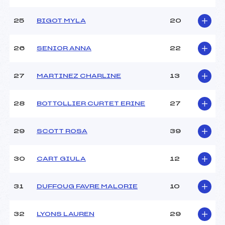
25
BIGOT MYLA
20
26
SENIOR ANNA
22
27
MARTINEZ CHARLINE
13
28
BOTTOLLIER CURTET ERINE
27
29
SCOTT ROSA
39
30
CART GIULA
12
31
DUFFOUG FAVRE MALORIE
10
32
LYONS LAUREN
29