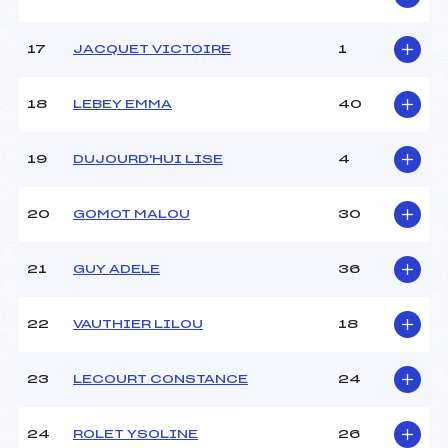
Pénalité appliquée :
–
Catégorie :
U10
17
JACQUET VICTOIRE
1
18
LEBEY EMMA
40
19
DUJOURD'HUI LISE
4
20
GOMOT MALOU
30
21
GUY ADELE
36
22
VAUTHIER LILOU
18
23
LECOURT CONSTANCE
24
24
ROLET YSOLINE
26