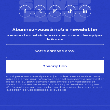
SUIVEZ
L'ACTU
Abonnez-vous à notre newsletter
Recevez l’actualité de la FFS, des clubs et des Équipes
de France.
Inscription
En cliquant sur « inscription », j’autorise la FFS à utiliser mon
adresse email pour m’envoyer périodiquement la newsletter
de la FFS, qui peut contenir des offres commerciales et
promotionnelles de la FFS ou de ses partenaires. Pour plus
d’informations sur les modalités d’exercice de vos droits et
la gestion de vos données, cliquez
ici