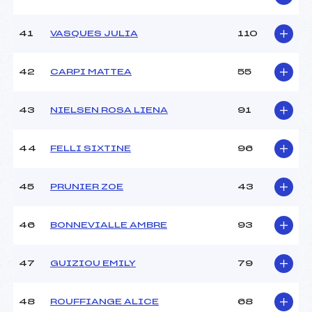
41
VASQUES JULIA
110
42
CARPI MATTEA
55
43
NIELSEN ROSA LIENA
91
44
FELLI SIXTINE
96
45
PRUNIER ZOE
43
46
BONNEVIALLE AMBRE
93
47
GUIZIOU EMILY
79
48
ROUFFIANGE ALICE
68