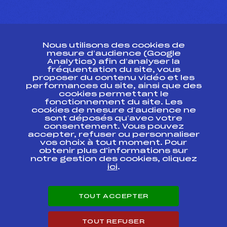
CONTACT
Nous utilisons des cookies de
ESPACE PRESSE
mesure d’audience (Google
Analytics) afin d’analyser la
fréquentation du site, vous
Ressources
proposer du contenu vidéo et les
performances du site, ainsi que des
Pass’Neige
cookies permettant le
Projet sportif fédéral
fonctionnement du site. Les
cookies de mesure d’audience ne
Projet de performance fédéral
sont déposés qu’avec votre
Antidopage
consentement. Vous pouvez
Pôle Développement, Formation, Suivi
accepter, refuser ou personnaliser
Scientifique
vos choix à tout moment. Pour
Listes ministérielles
obtenir plus d'informations sur
notre gestion des cookies, cliquez
Pôle vie de l’athlète
ici
.
Enseignement professionnel
Informatique et chronométrage
Circuits
TOUT ACCEPTER
Carrières
Développement des habiletés mentales
TOUT REFUSER