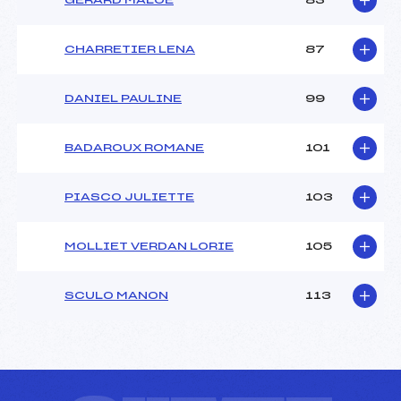
GERARD MALOE
83
CHARRETIER LENA
87
DANIEL PAULINE
99
BADAROUX ROMANE
101
PIASCO JULIETTE
103
MOLLIET VERDAN LORIE
105
SCULO MANON
113