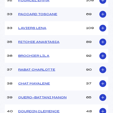
32
POURCEL EMMA
108
33
PACCARD TOSCANE
69
33
LAVIERS LENA
109
35
RITCHIE ANASTASIA
89
36
BROCHIER LILA
92
37
RABAT CHARLOTTE
90
38
CHAT MAYALENE
37
39
QUERO-BATTANI MANON
65
40
DOURDIN CLEMENCE
48