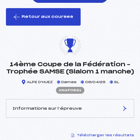
Retour aux courses
foi(s) le ski
14ème Coupe de la Fédération –
Trophée SAMSE (Slalom 1 manche)
ALPE D'HUEZ
Dames
06/04/25
SL
ANAF0621
Informations sur l’épreuve
JURY DE COMPÉTITION
Télécharger les résultats
Délégué Technique :
GOULESQUE AUDREY (AU)