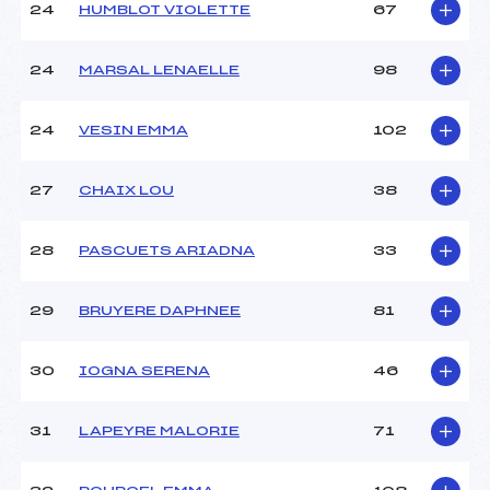
24
HUMBLOT VIOLETTE
67
24
MARSAL LENAELLE
98
24
VESIN EMMA
102
27
CHAIX LOU
38
28
PASCUETS ARIADNA
33
29
BRUYERE DAPHNEE
81
30
IOGNA SERENA
46
31
LAPEYRE MALORIE
71