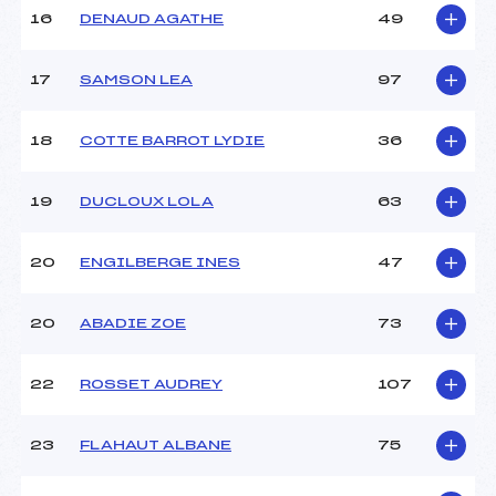
Pénalité appliquée :
–
16
DENAUD AGATHE
49
Catégorie :
U14
17
SAMSON LEA
97
18
COTTE BARROT LYDIE
36
19
DUCLOUX LOLA
63
20
ENGILBERGE INES
47
20
ABADIE ZOE
73
22
ROSSET AUDREY
107
23
FLAHAUT ALBANE
75