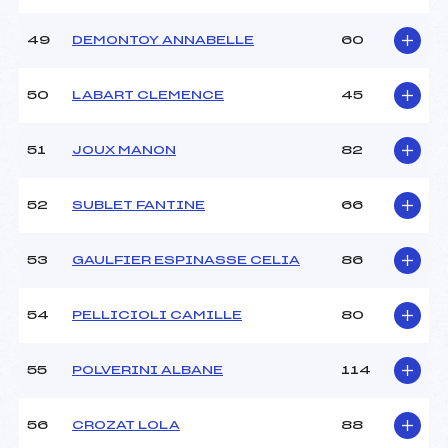
49
DEMONTOY ANNABELLE
60
50
LABART CLEMENCE
45
51
JOUX MANON
82
52
SUBLET FANTINE
66
53
GAULFIER ESPINASSE CELIA
86
54
PELLICIOLI CAMILLE
80
55
POLVERINI ALBANE
114
56
CROZAT LOLA
88