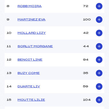
Ouvreurs C :
–
8
ROBB MOIRA
72
Ouvreurs D :
–
Ouvreurs E :
–
Météo :
–
9
MARTINEZ EVA
100
Neige :
–
10
MOLLARD LIZY
42
MANCHE 2
11
SORLUT MORGANE
44
Nombre de portes :
–
Heure de départ :
–
Traceur :
–
12
BENOIT LINE
94
Ouvreurs A :
–
Ouvreurs B :
–
13
BUZY COME
35
Ouvreurs C :
–
Ouvreurs D :
–
Ouvreurs E :
–
14
DUARTE LIV
59
Température départ :
–
Température arrivée :
–
15
MOUTTE LILIE
104