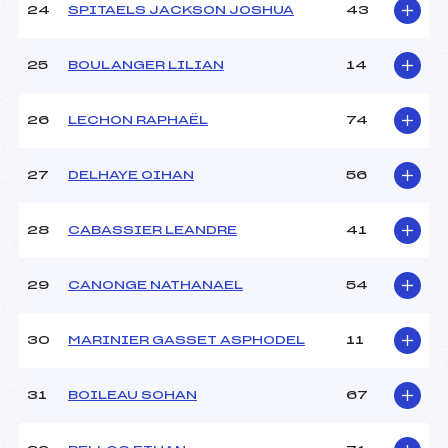
24
SPITAELS JACKSON JOSHUA
43
25
BOULANGER LILIAN
14
26
LECHON RAPHAËL
74
27
DELHAYE OIHAN
56
28
CABASSIER LEANDRE
41
29
CANONGE NATHANAEL
54
30
MARINIER GASSET ASPHODEL
11
31
BOILEAU SOHAN
67