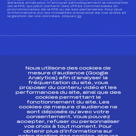
adresse email pour m’envoyer périodiquement la newsletter
de la FFS, qui peut contenir des offres commerciales et
promotionnelles de la FFS ou de ses partenaires. Pour plus
d’informations sur les modalités d’exercice de vos droits et
la gestion de vos données, cliquez
ici
CONTACT
Nous utilisons des cookies de
ESPACE PRESSE
mesure d’audience (Google
Analytics) afin d’analyser la
fréquentation du site, vous
Ressources
proposer du contenu vidéo et les
performances du site, ainsi que des
Pass’Neige
cookies permettant le
Projet sportif fédéral
fonctionnement du site. Les
cookies de mesure d’audience ne
Projet de performance fédéral
sont déposés qu’avec votre
Antidopage
consentement. Vous pouvez
Pôle Développement, Formation, Suivi
accepter, refuser ou personnaliser
Scientifique
vos choix à tout moment. Pour
Listes ministérielles
obtenir plus d'informations sur