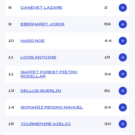
Ouvreurs B :
COTTEREAU LAPEBIE (PE)
8
CANEVET LAZARE
2
Ouvreurs C :
LE FUR (PE)
Ouvreurs D :
–
Ouvreurs E :
–
9
EBERHARDT JORIS
59
Météo :
–
Neige :
–
10
HARO NOE
44
MANCHE 2
11
LOOS ANTOINE
15
Nombre de portes :
41
Heure de départ :
13H20
GAFFET FOREST PIETRO
11
34
RODELLAR
Traceur :
GER (PE)
Ouvreurs A :
DORE (PE)
13
DELLUS GUERLIN
81
Ouvreurs B :
COTTEREAU LAPEBIE (PE)
Ouvreurs C :
LE FUR (PE)
Ouvreurs D :
–
14
GOMARIZ PENINO NAHUEL
24
Ouvreurs E :
–
Température départ :
–
15
TOURNEMIRE AZELIO
30
Température arrivée :
–