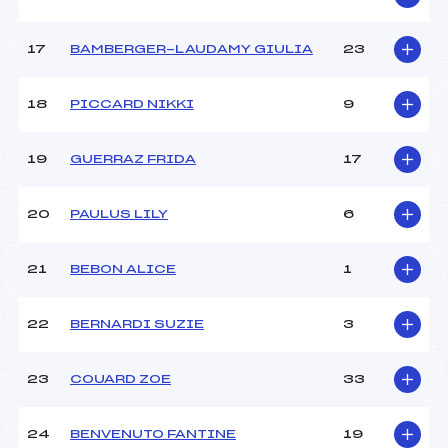
Pénalité appliquée :
227.3800
Catégorie :
U12
17
BAMBERGER-LAUDAMY GIULIA
23
18
PICCARD NIKKI
9
19
GUERRAZ FRIDA
17
20
PAULUS LILY
6
21
BEBON ALICE
1
22
BERNARDI SUZIE
3
23
COUARD ZOE
33
24
BENVENUTO FANTINE
19