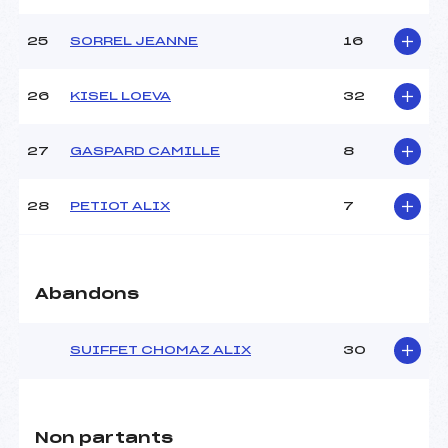
25
SORREL JEANNE
16
26
KISEL LOEVA
32
27
GASPARD CAMILLE
8
28
PETIOT ALIX
7
Abandons
SUIFFET CHOMAZ ALIX
30
Non partants