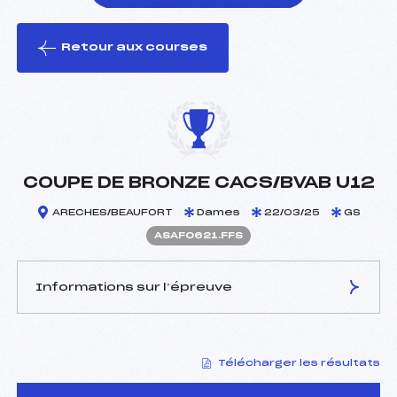
Retour aux courses
foi(s) le ski
COUPE DE BRONZE CACS/BVAB U12
ARECHES/BEAUFORT
Dames
22/03/25
GS
ASAF0621.FFS
Informations sur l’épreuve
JURY DE COMPÉTITION
Télécharger les résultats
Délégué Technique :
MOLLIER DIDIER (SA)
Arbitre :
LASSIAZ FRANCOIS (SA)