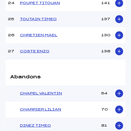
24
POUPET TITOUAN
141
25
TOUTAIN TIMEO
137
26
CHRETIEN MAEL
130
27
COSTE ENZO
138
Abandons
CHAPEL VALENTIN
54
CHARRIER LILIAN
70
DINEZ TIMEO
81