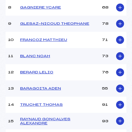
Ouvreurs B :
TURPAULT (SA)
8
GAGNIERE YCARE
68
Ouvreurs C :
–
Ouvreurs D :
–
Ouvreurs E :
–
9
GLESAZ-NICOUD THEOPHANE
78
Météo :
–
Neige :
–
10
FRANCOZ MATTHIEU
71
MANCHE 2
11
BLANC NOAH
73
Nombre de portes :
48
Heure de départ :
13:00
12
BERARD LELIO
76
Traceur :
BAUDIN (SA)
Ouvreurs A :
FILLIOL (SA)
13
BARAGOITA ADEN
55
Ouvreurs B :
TURPAULT (SA)
Ouvreurs C :
–
Ouvreurs D :
–
14
TRUCHET THOMAS
91
Ouvreurs E :
–
Température départ :
–
RAYNAUD GONCALVES
15
93
Température arrivée :
–
ALEXANDRE