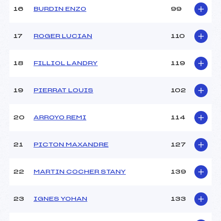
16
BURDIN ENZO
99
Pénalité appliquée :
85.0000
Catégorie :
U16
17
ROGER LUCIAN
110
18
FILLIOL LANDRY
119
19
PIERRAT LOUIS
102
20
ARROYO REMI
114
21
PICTON MAXANDRE
127
22
MARTIN COCHER STANY
139
23
IGNES YOHAN
133