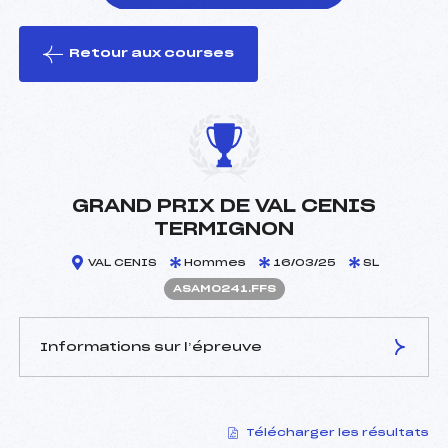
Retour aux courses
foi(s) le ski
GRAND PRIX DE VAL CENIS
TERMIGNON
VAL CENIS
Hommes
16/03/25
SL
ASAM0241.FFS
Informations sur l’épreuve
JURY DE COMPÉTITION
Télécharger les résultats
Délégué Technique :
BURDIN ROBERT (SA)