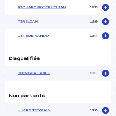
RICHARD ROYER KILIAN
128
TIR ILIAN
129
DI FEDE NANDO
134
Disqualifiés
BRINGDAL AXEL
80
Non partants
HUARD TITOUAN
126