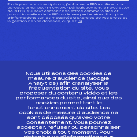
En cliquant sur « inscription », j’autorise la FFS à utiliser mon
adresse email pour m’envoyer périodiquement la newsletter
de la FFS, qui peut contenir des offres commerciales et
promotionnelles de la FFS ou de ses partenaires. Pour plus
d’informations sur les modalités d’exercice de vos droits et
la gestion de vos données, cliquez
ici
CONTACT
Nous utilisons des cookies de
ESPACE PRESSE
mesure d’audience (Google
Analytics) afin d’analyser la
fréquentation du site, vous
Ressources
proposer du contenu vidéo et les
performances du site, ainsi que des
Pass’Neige
cookies permettant le
Projet sportif fédéral
fonctionnement du site. Les
cookies de mesure d’audience ne
Projet de performance fédéral
sont déposés qu’avec votre
Antidopage
consentement. Vous pouvez
Pôle Développement, Formation, Suivi
accepter, refuser ou personnaliser
Scientifique
vos choix à tout moment. Pour
Listes ministérielles