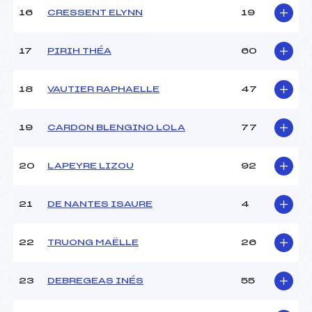
16
CRESSENT ELYNN
19
Pénalité appliquée :
230.0000
Catégorie :
U12
17
PIRIH THÉA
60
18
VAUTIER RAPHAELLE
47
19
CARDON BLENGINO LOLA
77
20
LAPEYRE LIZOU
92
21
DE NANTES ISAURE
4
22
TRUONG MAËLLE
26
23
DEBREGEAS INÉS
55