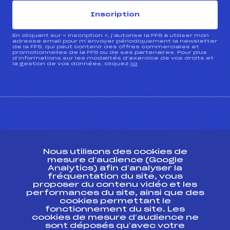
Inscription
En cliquant sur « inscription », j’autorise la FFS à utiliser mon
adresse email pour m’envoyer périodiquement la newsletter
de la FFS, qui peut contenir des offres commerciales et
promotionnelles de la FFS ou de ses partenaires. Pour plus
d’informations sur les modalités d’exercice de vos droits et
la gestion de vos données, cliquez
ici
CONTACT
Nous utilisons des cookies de
ESPACE PRESSE
mesure d’audience (Google
Analytics) afin d’analyser la
fréquentation du site, vous
Ressources
proposer du contenu vidéo et les
performances du site, ainsi que des
Pass’Neige
cookies permettant le
Projet sportif fédéral
fonctionnement du site. Les
cookies de mesure d’audience ne
Projet de performance fédéral
sont déposés qu’avec votre
Antidopage