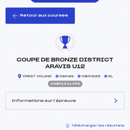
Retour aux courses
foi(s) le ski
COUPE DE BRONZE DISTRICT
ARAVIS U12
CREST VOLAND
Dames
08/03/25
SL
AMBF1041.FFS
Informations sur l’épreuve
JURY DE COMPÉTITION
Télécharger les résultats
Délégué Technique :
FONTAINE HERVÉ (MB)