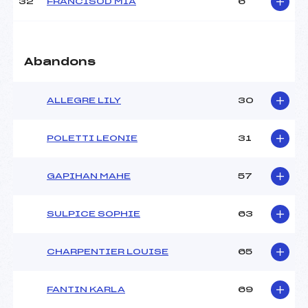
32
FRANCISOD MIA
6
Abandons
ALLEGRE LILY
30
POLETTI LEONIE
31
GAPIHAN MAHE
57
SULPICE SOPHIE
63
CHARPENTIER LOUISE
65
FANTIN KARLA
69