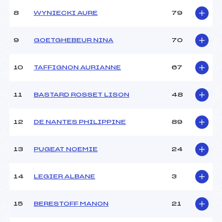
Ouvreurs B :
GIULIANI (MB)
8
WYNIECKI AURE
79
Ouvreurs C :
BRACHET (MB)
Ouvreurs D :
MESSAOUDI (MB)
Ouvreurs E :
SAGNARD (MB)
9
GOETGHEBEUR NINA
70
Météo :
–
Neige :
–
10
TAFFIGNON AURIANNE
67
MANCHE 2
11
BASTARD ROSSET LISON
48
Nombre de portes :
43
Heure de départ :
11H44
12
DE NANTES PHILIPPINE
89
Traceur :
MASSON (MB)
Ouvreurs A :
ROBERT (MB)
13
PUGEAT NOEMIE
24
Ouvreurs B :
GIULIANI (MB)
Ouvreurs C :
SAGNARD (MB)
Ouvreurs D :
BRACHET (MB)
14
LEGIER ALBANE
3
Ouvreurs E :
MESSAOUDI (MB)
Température départ :
–
15
BERESTOFF MANON
21
Température arrivée :
–