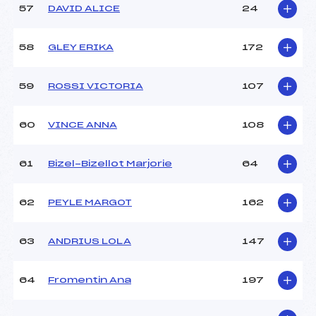
57
DAVID ALICE
24
58
GLEY ERIKA
172
59
ROSSI VICTORIA
107
60
VINCE ANNA
108
61
Bizel-Bizellot Marjorie
64
62
PEYLE MARGOT
162
63
ANDRIUS LOLA
147
64
Fromentin Ana
197