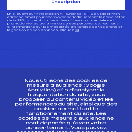
Inscription
En cliquant sur « inscription », j’autorise la FFS à utiliser mon
adresse email pour m’envoyer périodiquement la newsletter
de la FFS, qui peut contenir des offres commerciales et
promotionnelles de la FFS ou de ses partenaires. Pour plus
d’informations sur les modalités d’exercice de vos droits et
la gestion de vos données, cliquez
ici
CONTACT
Nous utilisons des cookies de
ESPACE PRESSE
mesure d’audience (Google
Analytics) afin d’analyser la
fréquentation du site, vous
Ressources
proposer du contenu vidéo et les
performances du site, ainsi que des
Pass’Neige
cookies permettant le
Projet sportif fédéral
fonctionnement du site. Les
cookies de mesure d’audience ne
Projet de performance fédéral
sont déposés qu’avec votre
Antidopage
consentement. Vous pouvez
Pôle Développement, Formation, Suivi