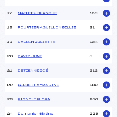
17
MATHIEU BLANCHE
158
Pénalité appliquée :
–
Catégorie :
U8+U10
18
POURTIER AGUILLON BILLIE
21
19
DALCIN JULIETTE
134
20
DAVID JUNE
5
21
DETIENNE ZOÉ
212
22
GILBERT AMANDINE
189
23
PIGNOLI FLORA
250
24
Dompnier Sixtine
223