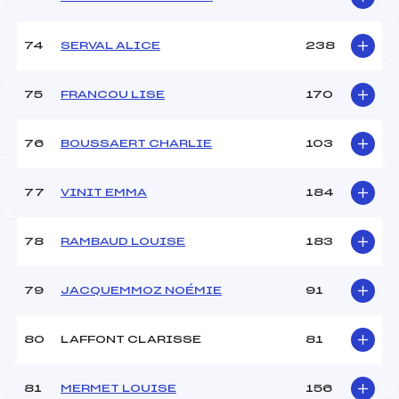
74
SERVAL ALICE
238
75
FRANCOU LISE
170
76
BOUSSAERT CHARLIE
103
77
VINIT EMMA
184
78
RAMBAUD LOUISE
183
79
JACQUEMMOZ NOÉMIE
91
80
LAFFONT CLARISSE
81
81
MERMET LOUISE
156