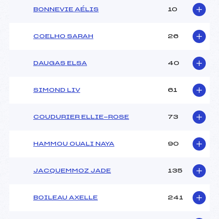
BONNEVIE AÉLIS
10
COELHO SARAH
26
DAUGAS ELSA
40
SIMOND LIV
61
COUDURIER ELLIE-ROSE
73
HAMMOU OUALI NAYA
90
JACQUEMMOZ JADE
135
BOILEAU AXELLE
241