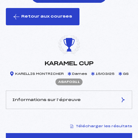
Retour aux courses
foi(s) le ski
KARAMEL CUP
KARELLIS MONTRICHER
Dames
15/03/25
GS
ASAF0311
Informations sur l’épreuve
JURY DE COMPÉTITION
Télécharger les résultats
Délégué Technique :
HOUEL PHILIPPE (SA)
Arbitre :
–