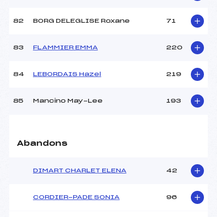
82
BORG DELEGLISE Roxane
71
83
FLAMMIER EMMA
220
84
LEBORDAIS Hazel
219
85
Mancino May-Lee
193
Abandons
DIMART CHARLET ELENA
42
CORDIER-PADE SONIA
96