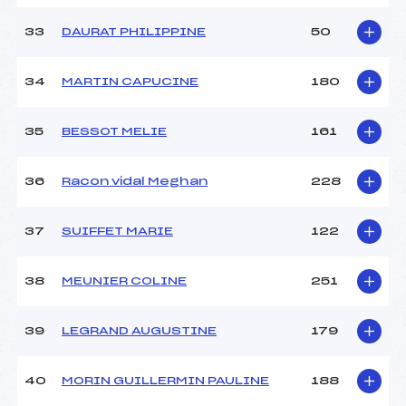
33
DAURAT PHILIPPINE
50
34
MARTIN CAPUCINE
180
35
BESSOT MELIE
161
36
Racon vidal Meghan
228
37
SUIFFET MARIE
122
38
MEUNIER COLINE
251
39
LEGRAND AUGUSTINE
179
40
MORIN GUILLERMIN PAULINE
188