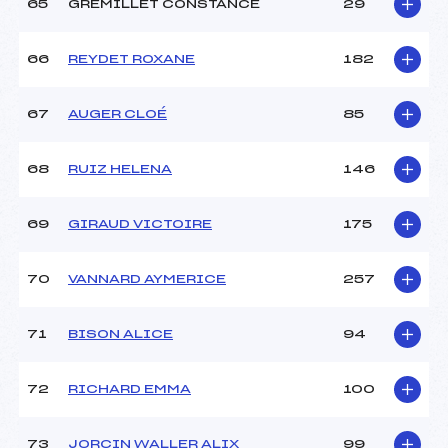
65
GREMILLET CONSTANCE
29
66
REYDET ROXANE
182
67
AUGER CLOÉ
85
68
RUIZ HELENA
146
69
GIRAUD VICTOIRE
175
70
VANNARD AYMERICE
257
71
BISON ALICE
94
72
RICHARD EMMA
100
73
JORCIN WALLER ALIX
99