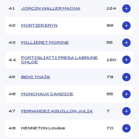
41
JORCIN WALLER MACHA
124
42
MORTIER ERYN
89
43
MILLIERET MORINE
55
PORTIGLIATTI PRESA LABRUNE
44
190
CHLOE
45
BENI THAÏS
78
46
MONCHAUX CANDICE
65
47
FERNANDEZ AGUILLON JULIA
7
48
HENNETON Louise
70