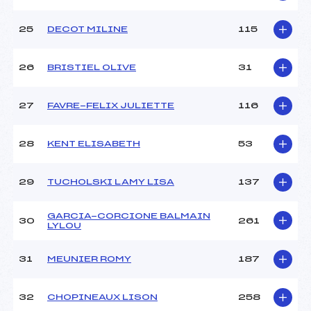
25
DECOT MILINE
115
26
BRISTIEL OLIVE
31
27
FAVRE-FELIX JULIETTE
116
28
KENT ELISABETH
53
29
TUCHOLSKI LAMY LISA
137
GARCIA-CORCIONE BALMAIN
30
261
LYLOU
31
MEUNIER ROMY
187
32
CHOPINEAUX LISON
258