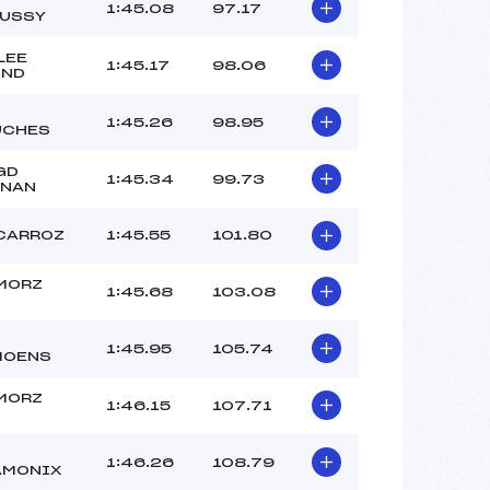
–
1:45.08
97.17
USSY
–
–
LEE
1:45.17
98.06
OND
 :
–
 :
–
1:45.26
98.95
UCHES
GD
1:45.34
99.73
RNAN
CARROZ
1:45.55
101.80
MORZ
1:45.68
103.08
1:45.95
105.74
MOENS
MORZ
1:46.15
107.71
1:46.26
108.79
AMONIX