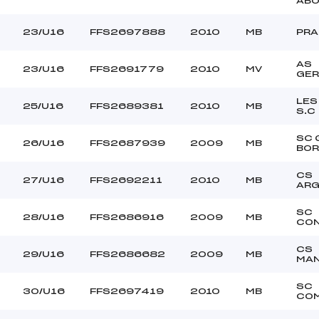
AB
23/U16
FFS2697888
2010
MB
PRA
AS
23/U16
FFS2691779
2010
MV
GE
LES
25/U16
FFS2689381
2010
MB
S.C
SC 
26/U16
FFS2687939
2009
MB
BO
CS
27/U16
FFS2692211
2010
MB
ARG
SC
28/U16
FFS2686916
2009
MB
CON
CS
29/U16
FFS2686682
2009
MB
MA
SC
30/U16
FFS2697419
2010
MB
CO