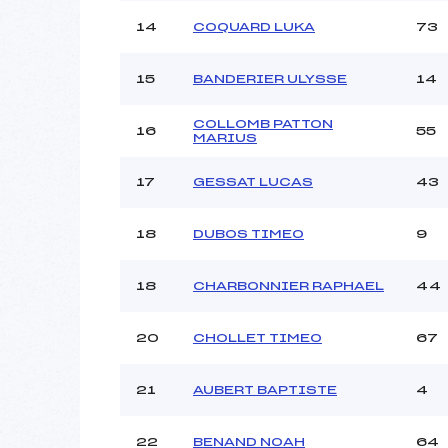
14
COQUARD LUKA
73
15
BANDERIER ULYSSE
14
COLLOMB PATTON
16
55
MARIUS
17
GESSAT LUCAS
43
18
DUBOS TIMEO
9
18
CHARBONNIER RAPHAEL
44
20
CHOLLET TIMEO
67
21
AUBERT BAPTISTE
4
22
BENAND NOAH
64