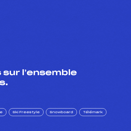
 sur l’ensemble
s.
ue
Ski Freestyle
Snowboard
Télémark