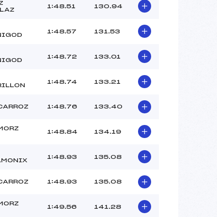
Z
1:48.51
130.94
LAZ
1:48.57
131.53
NIGOD
1:48.72
133.01
NIGOD
1:48.74
133.21
ILLON
CARROZ
1:48.76
133.40
MORZ
1:48.84
134.19
1:48.93
135.08
AMONIX
CARROZ
1:48.93
135.08
MORZ
1:49.56
141.28