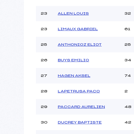
23
ALLEN LOUIS
32
23
LIMAUX GABRIEL
61
25
ANTHONIOZ ELIOT
25
26
BUYS EMILIO
34
27
HAGEN AKSEL
74
28
LAPETRUSA PACO
2
29
PACCARD AURELIEN
48
30
DUCREY BAPTISTE
42