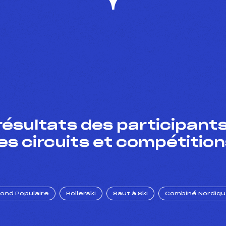
résultats des participants
es circuits et compétition
Fond Populaire
Rollerski
Saut à Ski
Combiné Nordiq