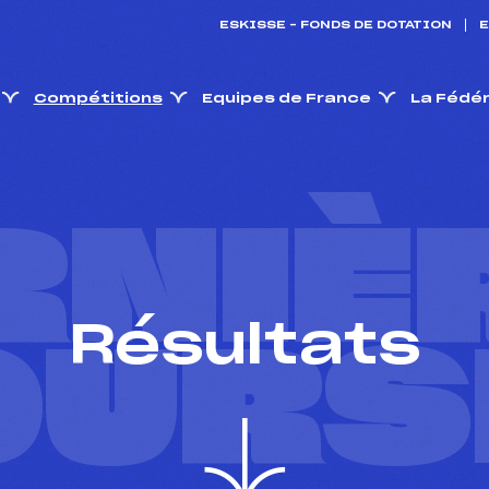
ESKISSE – FONDS DE DOTATION
E
Compétitions
Equipes de France
La Fédé
RNIÈ
Résultats
OURS