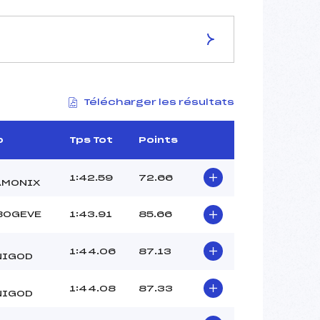
ES DE LA PISTE
Télécharger les résultats
LES ROLLES
1847
1572
b
Tps Tot
Points
275
4129/11/21
1:42.59
72.66
AMONIX
BOGEVE
1:43.91
85.66
37
1:44.06
87.13
NIGOD
12:00
MISSILLIER SEBASTIEN (MB)
1:44.08
87.33
CHOLLET MAXIME (MB)
NIGOD
LEVALLOIS JULES (MB)