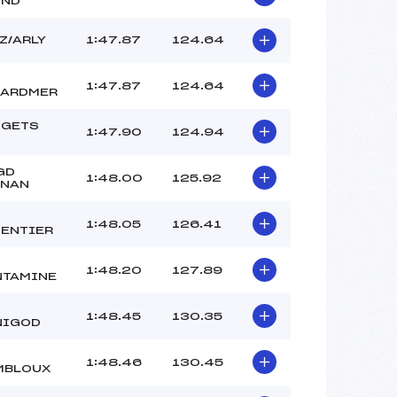
OND
Z/ARLY
1:47.87
124.64
1:47.87
124.64
RARDMER
 GETS
1:47.90
124.94
GD
1:48.00
125.92
RNAN
1:48.05
126.41
ENTIER
1:48.20
127.89
TAMINE
1:48.45
130.35
NIGOD
1:48.46
130.45
MBLOUX