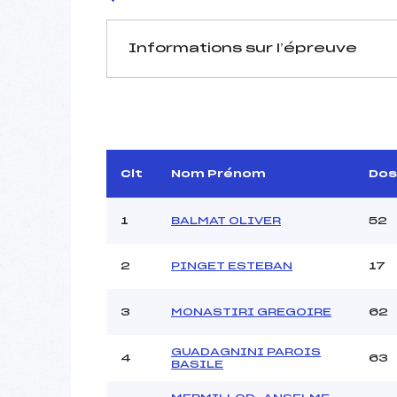
Informations sur l’épreuve
JURY DE COMPÉTITION
Délégué Technique :
FER
Arbitre :
GENA
Clt
Nom Prénom
Dos
Assistant :
Dir. Epreuve :
1
BALMAT OLIVER
52
2
PINGET ESTEBAN
17
MANCHE 1
Nombre de portes :
3
MONASTIRI GREGOIRE
62
Heure de départ :
Traceur :
GUADAGNINI PAROIS
4
63
Ouvreurs A :
C
BASILE
Ouvreurs B :
L