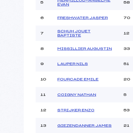
MERMILLOD-ANSELME
Ouvreurs C :
5
58
EVAN
Ouvreurs D :
Ouvreurs E :
6
FRESHWATER JASPER
70
Météo :
Neige :
SCHUH JOUET
7
12
BAPTISTE
Pénalité appliquée :
8
MISSILLIER AUGUSTIN
33
Catégorie :
9
LAUPER NILS
51
10
FOURCADE EMILE
20
11
COIGNY NATHAN
5
12
STRIJKER ENZO
53
13
GIEZENDANNER JAMES
21