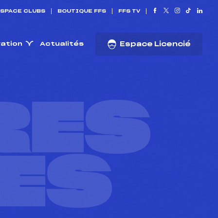
SPACE CLUBS
BOUTIQUE FFS
FFS TV
ration
Actualités
Espace Licencié
RES
ES