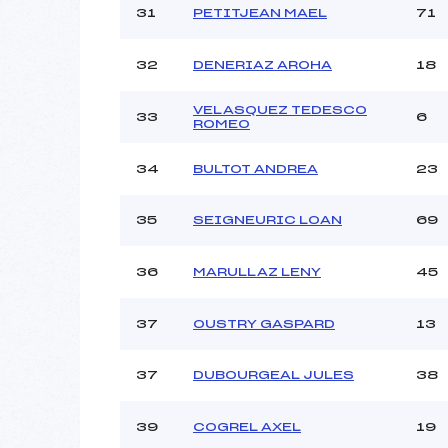
31
PETITJEAN MAEL
71
32
DENERIAZ AROHA
18
VELASQUEZ TEDESCO
33
6
ROMEO
34
BULTOT ANDREA
23
35
SEIGNEURIC LOAN
69
36
MARULLAZ LENY
45
37
OUSTRY GASPARD
13
37
DUBOURGEAL JULES
38
39
COGREL AXEL
19