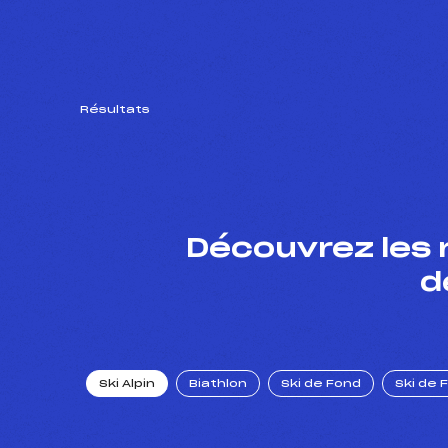
Résultats
Découvrez les 
d
Ski Alpin
Biathlon
Ski de Fond
Ski de 