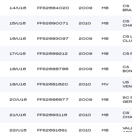
CS
14/U16
FFS2684020
2009
MB
BRA
CS
15/U16
FFS2690071
2010
MB
CH
CS 
16/U16
FFS2683097
2009
MB
CLU
17/U16
FFS2689212
2009
MB
CS 
CA
18/U16
FFS2688786
2009
MB
BON
US
18/U16
FFS2681620
2010
MV
VEN
SC 
20/U16
FFS2686877
2009
MB
GER
CS
21/U16
FFS2693116
2010
MB
CH
VAL
22/U16
FFS2691691
2010
MB