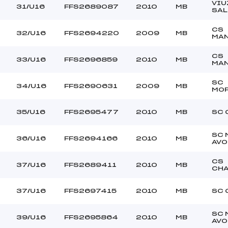
VIU
31/U16
FFS2689087
2010
MB
SAL
CS
32/U16
FFS2694220
2009
MB
MA
CS
33/U16
FFS2696859
2010
MB
MA
SC
34/U16
FFS2690631
2009
MB
MOR
35/U16
FFS2695477
2010
MB
SC 
SC 
36/U16
FFS2694166
2010
MB
AVO
CS
37/U16
FFS2689411
2010
MB
CH
37/U16
FFS2697415
2010
MB
SC 
SC 
39/U16
FFS2695864
2010
MB
AVO