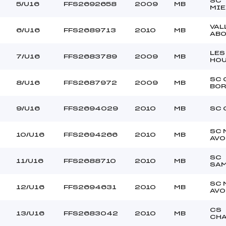
SC
–
Ouvreurs C :
5/U16
FFS2692658
2009
MB
MIE
–
Ouvreurs D :
–
Ouvreurs E :
VAL
6/U16
FFS2689713
2010
MB
AB
–
Température départ
–
Température arrivée
LES
7/U16
FFS2683789
2009
MB
HO
SC 
72.6600
8/U16
FFS2687972
2009
MB
BO
U16
9/U16
FFS2694029
2010
MB
SC 
SC 
10/U16
FFS2694266
2010
MB
AVO
SC
11/U16
FFS2688710
2010
MB
SA
SC 
12/U16
FFS2694631
2010
MB
AVO
CS
13/U16
FFS2683042
2010
MB
CH