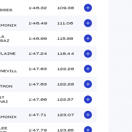
1:46.32
109.38
SSES
1:46.49
111.06
AMONIX
LA
1:46.99
115.98
SAZ
FLAINE
1:47.24
118.44
1:47.63
122.28
NEVILL
1:47.63
122.28
TRON
ST
1:47.66
122.57
VAI
1:47.71
123.07
AMONIX
LEE
1:47.79
123.85