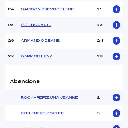
24
SAMSON PREVOST LISE
11
25
MER ROSALIE
16
26
ARMAND OCEANE
24
27
DARMON LENA
18
Abandons
ROCH-REFIEUNA JEANNE
2
PHILIBERT SOPHIE
5