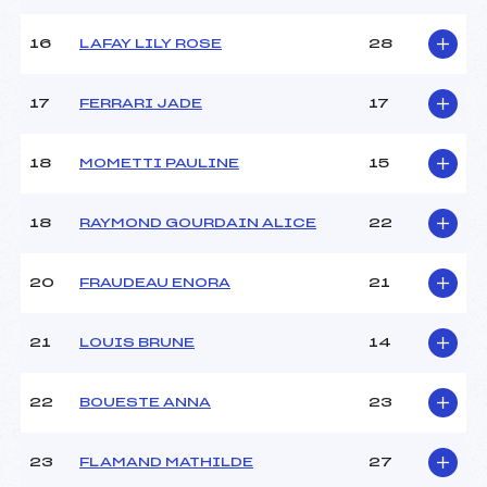
Ouvreurs D :
OESTREICH (DA)
Ouvreurs E :
–
16
LAFAY LILY ROSE
28
Température départ :
–
Température arrivée :
–
17
FERRARI JADE
17
Pénalité appliquée :
82.4100
18
MOMETTI PAULINE
15
Catégorie :
U16
18
RAYMOND GOURDAIN ALICE
22
20
FRAUDEAU ENORA
21
21
LOUIS BRUNE
14
22
BOUESTE ANNA
23
23
FLAMAND MATHILDE
27