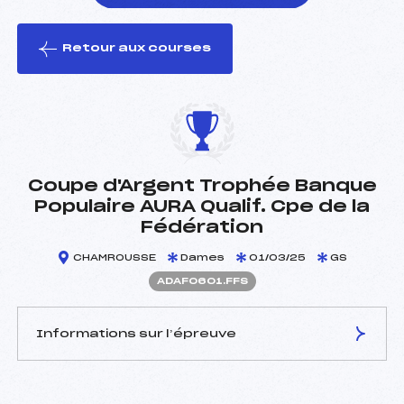
Retour aux courses
foi(s) le ski
Coupe d'Argent Trophée Banque
Populaire AURA Qualif. Cpe de la
Fédération
CHAMROUSSE
Dames
01/03/25
GS
ADAF0601.FFS
Informations sur l’épreuve
JURY DE COMPÉTITION