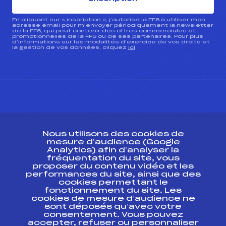
En cliquant sur « inscription », j’autorise la FFS à utiliser mon
adresse email pour m’envoyer périodiquement la newsletter
de la FFS, qui peut contenir des offres commerciales et
promotionnelles de la FFS ou de ses partenaires. Pour plus
d’informations sur les modalités d’exercice de vos droits et
la gestion de vos données, cliquez
ici
CONTACT
Nous utilisons des cookies de
ESPACE PRESSE
mesure d’audience (Google
Analytics) afin d’analyser la
fréquentation du site, vous
Ressources
proposer du contenu vidéo et les
performances du site, ainsi que des
Pass’Neige
cookies permettant le
Projet sportif fédéral
fonctionnement du site. Les
cookies de mesure d’audience ne
Projet de performance fédéral
sont déposés qu’avec votre
Antidopage
consentement. Vous pouvez
Pôle Développement, Formation, Suivi
accepter, refuser ou personnaliser