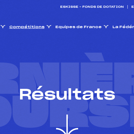
ESKISSE – FONDS DE DOTATION
E
Compétitions
Equipes de France
La Fédé
RNIÈ
Résultats
OURS