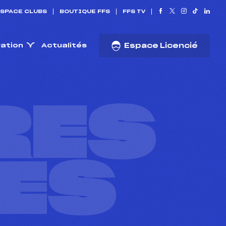
SPACE CLUBS
BOUTIQUE FFS
FFS TV
ration
Actualités
Espace Licencié
RES
ES