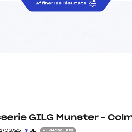
Affiner les résultats
sserie GILG Munster – Colm
1/03/25
SL
AMVM0561.FFS