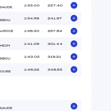
1:33.00
227.40
SAUDE
1:34.59
241.97
SBOU
AURICE
1:36.30
257.64
1:41.08
301.44
HEIM
1:43.02
319.21
SBOU
1:46.22
348.53
OUSE
SAUDE