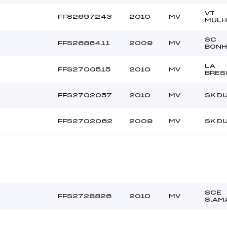
VT
FFS2697243
2010
MV
MULH
SC
FFS2686411
2009
MV
BON
LA
FFS2700515
2010
MV
BRES
FFS2702057
2010
MV
SK D
FFS2702062
2009
MV
SK D
SCE
FFS2728826
2010
MV
S.AM