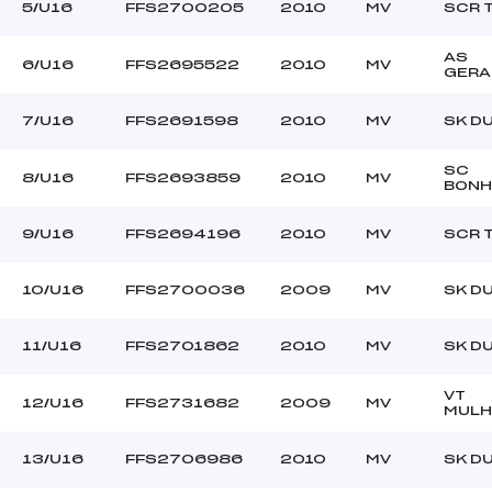
–
Ouvreurs C :
5/U16
FFS2700205
2010
MV
SCR 
–
Ouvreurs D :
–
Ouvreurs E :
AS
6/U16
FFS2695522
2010
MV
GERA
–
Température départ
–
Température arrivée
7/U16
FFS2691598
2010
MV
SK D
SC
105.2600
8/U16
FFS2693859
2010
MV
BON
U16
9/U16
FFS2694196
2010
MV
SCR 
10/U16
FFS2700036
2009
MV
SK D
11/U16
FFS2701862
2010
MV
SK D
VT
12/U16
FFS2731682
2009
MV
MULH
13/U16
FFS2706986
2010
MV
SK D