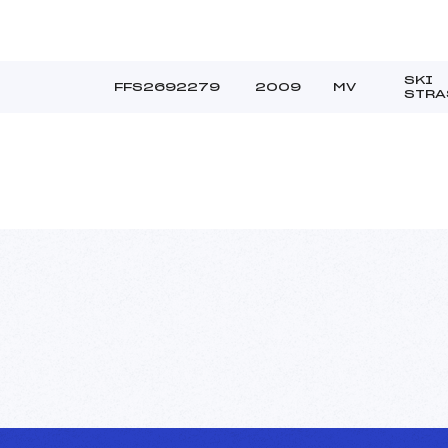
SKI
FFS2692279
2009
MV
STRA