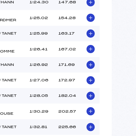
–
THANN
1:24.30
147.68
–
–
1:25.02
154.28
RDMER
 :
–
 :
–
U TANET
1:25.99
163.17
1:26.41
167.02
HOMME
THANN
1:26.92
171.69
U TANET
1:27.06
172.97
U TANET
1:28.05
182.04
1:30.29
202.57
OUSE
U TANET
1:32.81
225.66