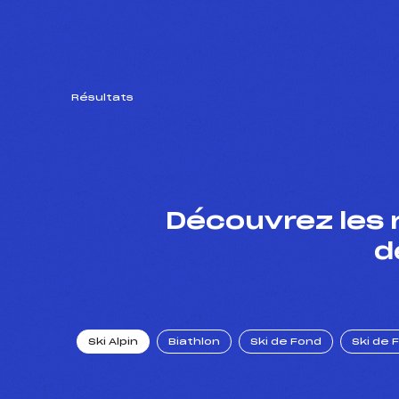
Résultats
Découvrez les 
d
Ski Alpin
Biathlon
Ski de Fond
Ski de 