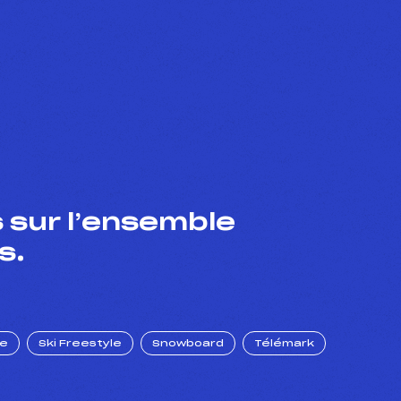
 sur l’ensemble
s.
ue
Ski Freestyle
Snowboard
Télémark