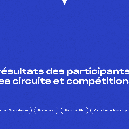
résultats des participants
es circuits et compétition
Fond Populaire
Rollerski
Saut à Ski
Combiné Nordiq