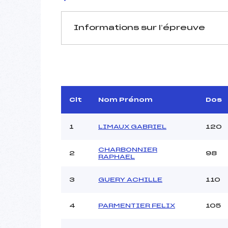
Informations sur l’épreuve
JURY DE COMPÉTITION
Délégué Technique :
Arbitre :
Assistant :
Clt
Nom Prénom
Dos
Dir. Epreuve :
SC
1
LIMAUX GABRIEL
120
CHARBONNIER
2
98
MANCHE 1
RAPHAEL
Nombre de portes :
3
GUERY ACHILLE
110
Heure de départ :
Traceur :
4
PARMENTIER FELIX
105
Ouvreurs A :
Ouvreurs B :