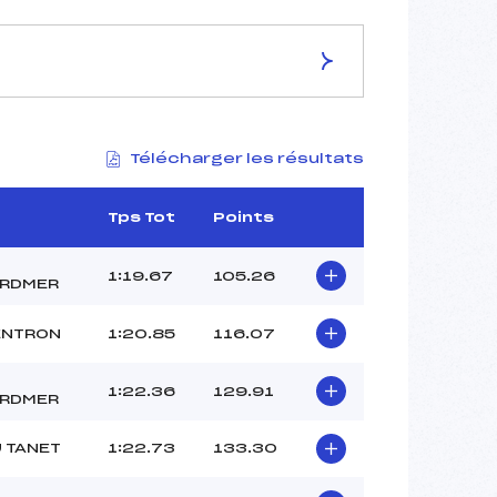
ES DE LA PISTE
Télécharger les résultats
PANORAMIC
1230
1090
Tps Tot
Points
140
3175/01/15
1:19.67
105.26
RDMER
ENTRON
1:20.85
116.07
46
1:22.36
129.91
9h45
RDMER
KLING (MV)
U TANET
1:22.73
133.30
–
–