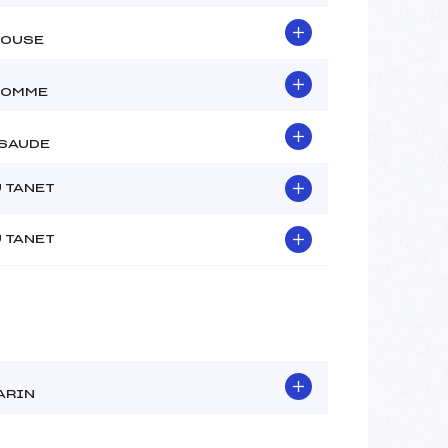
OUSE
HOMME
SAUDE
U TANET
U TANET
ARIN