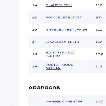
14
CLAUDEL TOM
119
15
POINCELET ELIOTT
97
16
GROSJEAN BENJAMIN
111
17
LEVASSEUR LELIO
117
BINETTI POZZI
18
107
PIETRO
ROSIER-COCO
19
113
NATHAN
Abandons
MANGEL CORENTIN
100