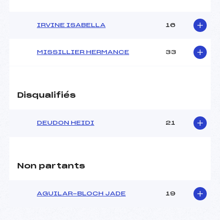
Pénalité appliquée :
110.6800
Catégorie :
U18->Mas
IRVINE ISABELLA
16
MISSILLIER HERMANCE
33
Disqualifiés
DEUDON HEIDI
21
Non partants
AGUILAR-BLOCH JADE
19