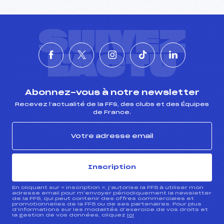
SUIVEZ
L'ACTU
Abonnez-vous à notre newsletter
Recevez l’actualité de la FFS, des clubs et des Équipes
de France.
Inscription
En cliquant sur « inscription », j’autorise la FFS à utiliser mon
adresse email pour m’envoyer périodiquement la newsletter
de la FFS, qui peut contenir des offres commerciales et
promotionnelles de la FFS ou de ses partenaires. Pour plus
d’informations sur les modalités d’exercice de vos droits et
la gestion de vos données, cliquez
ici