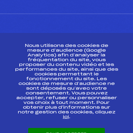
CONTACT
Nous utilisons des cookies de
ESPACE PRESSE
mesure d’audience (Google
Analytics) afin d’analyser la
fréquentation du site, vous
Ressources
proposer du contenu vidéo et les
performances du site, ainsi que des
Pass’Neige
cookies permettant le
Projet sportif fédéral
fonctionnement du site. Les
cookies de mesure d’audience ne
Projet de performance fédéral
sont déposés qu’avec votre
Antidopage
consentement. Vous pouvez
Pôle Développement, Formation, Suivi
accepter, refuser ou personnaliser
Scientifique
vos choix à tout moment. Pour
Listes ministérielles
obtenir plus d'informations sur
notre gestion des cookies, cliquez
Pôle vie de l’athlète
ici
.
Enseignement professionnel
Informatique et chronométrage
Circuits