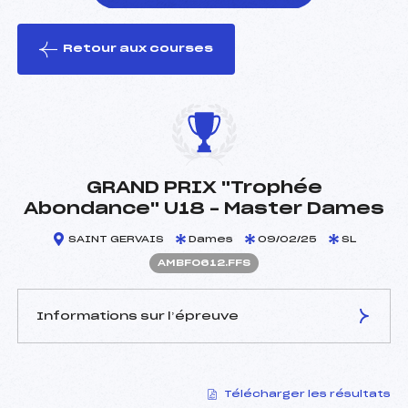
Retour aux courses
foi(s) le ski
GRAND PRIX "Trophée
Abondance" U18 – Master Dames
SAINT GERVAIS
Dames
09/02/25
SL
AMBF0612.FFS
Informations sur l’épreuve
JURY DE COMPÉTITION
Télécharger les résultats
Délégué Technique :
RIGOLE FABIEN (MB)