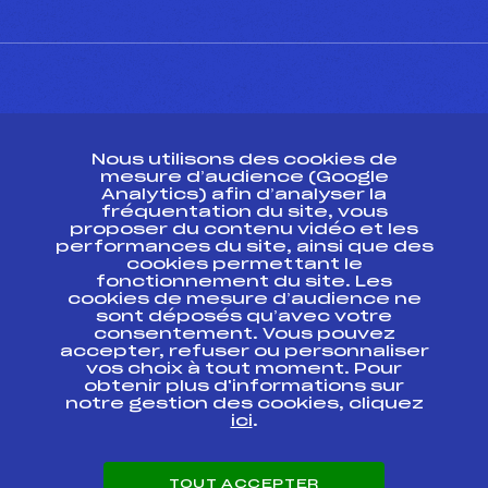
CONTACT
Nous utilisons des cookies de
ESPACE PRESSE
mesure d’audience (Google
Analytics) afin d’analyser la
fréquentation du site, vous
Ressources
proposer du contenu vidéo et les
performances du site, ainsi que des
Pass’Neige
cookies permettant le
Projet sportif fédéral
fonctionnement du site. Les
cookies de mesure d’audience ne
Projet de performance fédéral
sont déposés qu’avec votre
Antidopage
consentement. Vous pouvez
Pôle Développement, Formation, Suivi
accepter, refuser ou personnaliser
Scientifique
vos choix à tout moment. Pour
Listes ministérielles
obtenir plus d'informations sur
notre gestion des cookies, cliquez
Pôle vie de l’athlète
ici
.
Enseignement professionnel
Informatique et chronométrage
Circuits
TOUT ACCEPTER