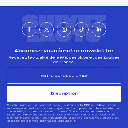
SUIVEZ
L'ACTU
Abonnez-vous à notre newsletter
Recevez l’actualité de la FFS, des clubs et des Équipes
de France.
Inscription
En cliquant sur « inscription », j’autorise la FFS à utiliser mon
adresse email pour m’envoyer périodiquement la newsletter
de la FFS, qui peut contenir des offres commerciales et
promotionnelles de la FFS ou de ses partenaires. Pour plus
d’informations sur les modalités d’exercice de vos droits et
la gestion de vos données, cliquez
ici