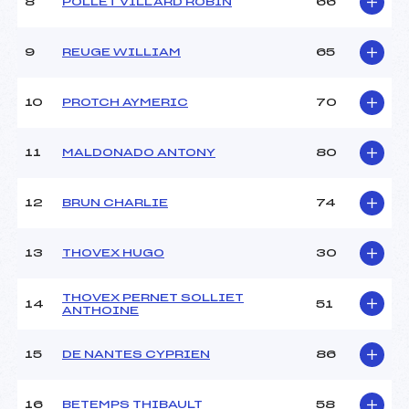
Ouvreurs B :
DENERIAZ (MB)
8
POLLET VILLARD ROBIN
66
Ouvreurs C :
PACCARD (MB)
Ouvreurs D :
–
9
REUGE WILLIAM
65
Ouvreurs E :
–
Météo :
–
10
PROTCH AYMERIC
70
Neige :
–
11
MALDONADO ANTONY
80
MANCHE 2
Nombre de portes :
37
12
BRUN CHARLIE
74
Heure de départ :
12H00
Traceur :
MOUNIER (MB)
13
THOVEX HUGO
30
Ouvreurs A :
GUADAGNINI PAROIS
(MB)
Ouvreurs B :
DENERIAZ (MB)
THOVEX PERNET SOLLIET
14
51
ANTHOINE
Ouvreurs C :
PACCARD (MB)
Ouvreurs D :
–
15
DE NANTES CYPRIEN
86
Ouvreurs E :
–
Température départ :
–
Température arrivée :
–
16
BETEMPS THIBAULT
58