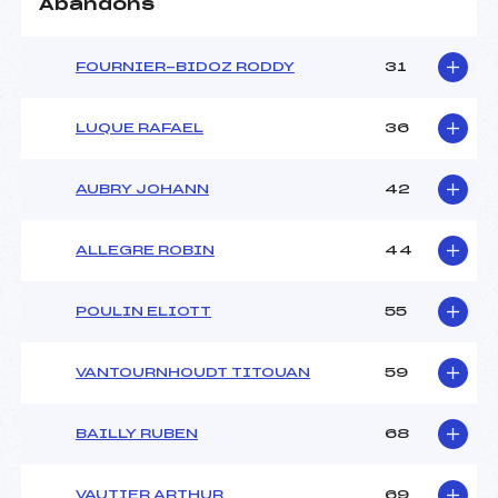
Abandons
FOURNIER-BIDOZ RODDY
31
LUQUE RAFAEL
36
AUBRY JOHANN
42
ALLEGRE ROBIN
44
POULIN ELIOTT
55
VANTOURNHOUDT TITOUAN
59
BAILLY RUBEN
68
VAUTIER ARTHUR
69