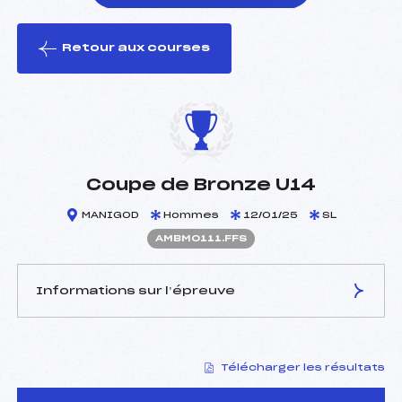
Retour aux courses
foi(s) le ski
Coupe de Bronze U14
MANIGOD
Hommes
12/01/25
SL
AMBM0111.FFS
Informations sur l’épreuve
JURY DE COMPÉTITION
Télécharger les résultats
Délégué Technique :
ANGUENOT LIONEL (MB)
Arbitre :
MOUNIER JORIS (MB)