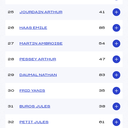
25
JOURDAIN ARTHUR
41
26
HAAS EMILE
85
27
MARTIN AMBROISE
54
28
PESSEY ARTHUR
47
29
DAUMAL NATHAN
83
30
FRID YANIS
35
31
BUROS JULES
38
32
PETIT JULES
61