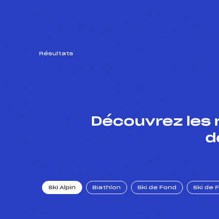
Résultats
Découvrez les 
d
Ski Alpin
Biathlon
Ski de Fond
Ski de 