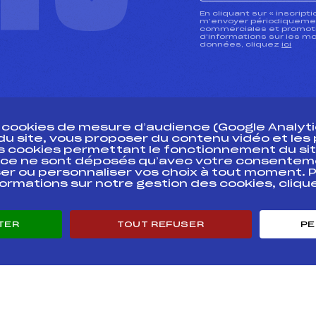
CTU
En cliquant sur « inscript
m’envoyer périodiquement
commerciales et promotio
d’informations sur les mo
données, cliquez
ici
s cookies de mesure d’audience (Google Analytic
 du site, vous proposer du contenu vidéo et le
des cookies permettant le fonctionnement du sit
essources
ce ne sont déposés qu’avec votre consentem
Pass’Neige
Pôle vie de l’
er ou personnaliser vos choix à tout moment. P
formations sur notre gestion des cookies, cliq
Projet sportif fédéral
Enseignemen
Projet de performance fédéral
Informatiqu
Antidopage
Circuits
TER
TOUT REFUSER
PE
Pôle Développement, Formation, Suivi
Carrières
Scientifique
Développeme
Listes ministérielles
mentales