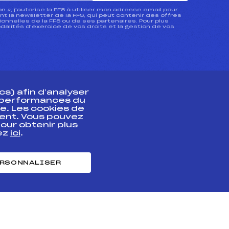
ion », j’autorise la FFS à utiliser mon adresse email pour
 la newsletter de la FFS, qui peut contenir des offres
nnelles de la FFS ou de ses partenaires. Pour plus
dalités d’exercice de vos droits et la gestion de vos
s) afin d’analyser
s performances du
e. Les cookies de
ent. Vous pouvez
athlète
our obtenir plus
uez
ici
.
t professionnel
e et chronométrage
RSONNALISER
nt des habiletés