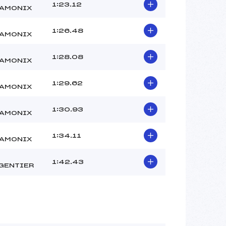
VILLARD HUGO (MB)
1:23.12
AMONIX
YATES-HOWORTH TORAN (MB)
–
1:26.48
AMONIX
 :
–
 :
–
1:28.08
AMONIX
1:29.62
AMONIX
1:30.93
AMONIX
1:34.11
AMONIX
1:42.43
GENTIER