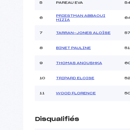
Ouvreurs C :
5
PAREAU EVA
5
Ouvreurs D :
YATES-
Ouvreurs E :
PRIESTMAN ABBAOUI
6
6
HIZIA
Météo :
Neige :
7
TARRAN-JONES ALOÏSE
5
Pénalité appliquée :
8
BINET PAULINE
51
Catégorie :
9
THOMAS ANOUSHKA
6
10
TRIPARD ELOISE
5
11
WOOD FLORENCE
5
Disqualifiés