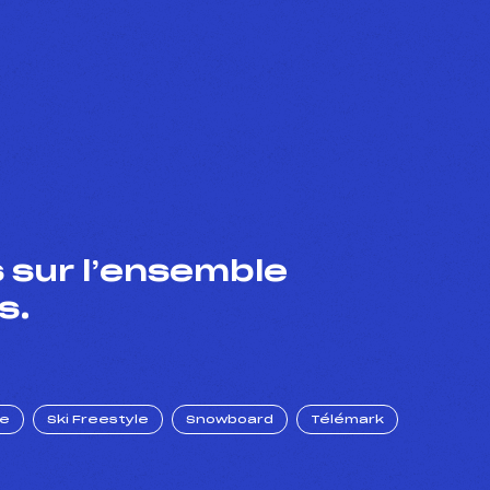
 sur l’ensemble
s.
ue
Ski Freestyle
Snowboard
Télémark