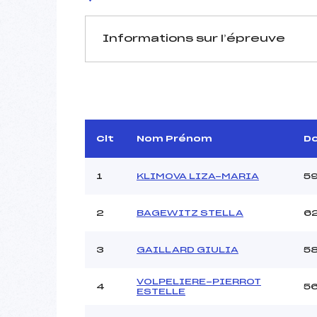
Informations sur l’épreuve
JURY DE COMPÉTITION
Délégué Technique :
A
Arbitre :
Assistant :
Clt
Nom Prénom
D
Dir. Epreuve :
M
1
KLIMOVA LIZA-MARIA
5
2
BAGEWITZ STELLA
6
MANCHE 1
Nombre de portes :
3
GAILLARD GIULIA
5
Heure de départ :
Traceur :
VOLPELIERE-PIERROT
Ouvreurs A :
RO
4
5
ESTELLE
Ouvreurs B :