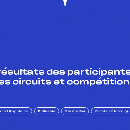
résultats des participants
es circuits et compétition
Fond Populaire
Rollerski
Saut à Ski
Combiné Nordiq