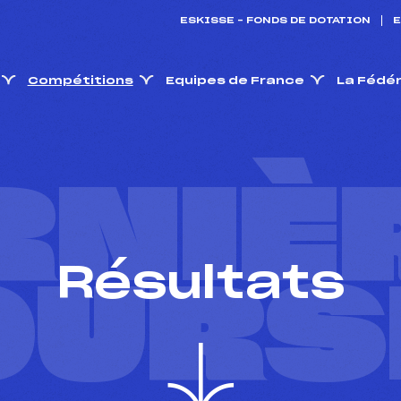
ESKISSE – FONDS DE DOTATION
E
Compétitions
Equipes de France
La Fédé
RNIÈ
Résultats
OURS