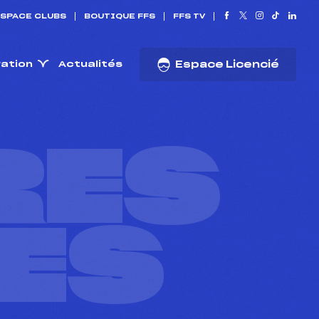
SPACE CLUBS
BOUTIQUE FFS
FFS TV
ration
Actualités
Espace Licencié
RES
ES