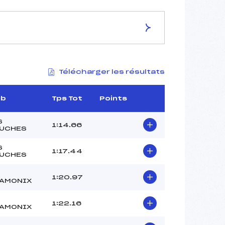
ES DE LA PISTE
Télécharger les résultats
STADE VORMAINE
1594
1512
ub
Tps Tot
Points
82
4481/03/24
S
1:14.66
UCHES
S
1:17.44
UCHES
29
1:20.97
12:40
AMONIX
BELLIN FANNY (MB)
ROUSSET TITOUAN (MB)
1:22.16
AMONIX
AUDIBERT PAUL (MB)