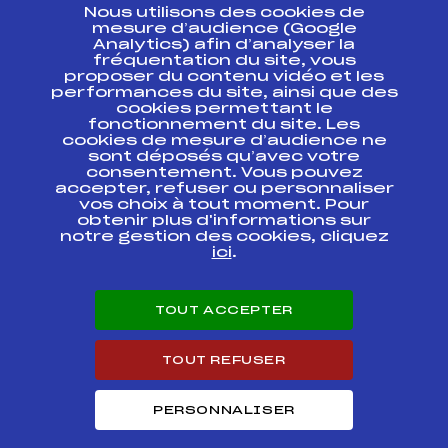
Nous utilisons des cookies de
ESPACE PRESSE
mesure d’audience (Google
Analytics) afin d’analyser la
fréquentation du site, vous
Ressources
proposer du contenu vidéo et les
performances du site, ainsi que des
Pass’Neige
cookies permettant le
Projet sportif fédéral
fonctionnement du site. Les
cookies de mesure d’audience ne
Projet de performance fédéral
sont déposés qu’avec votre
Antidopage
consentement. Vous pouvez
Pôle Développement, Formation, Suivi
accepter, refuser ou personnaliser
Scientifique
vos choix à tout moment. Pour
Listes ministérielles
obtenir plus d'informations sur
notre gestion des cookies, cliquez
Pôle vie de l’athlète
ici
.
Enseignement professionnel
Informatique et chronométrage
Circuits
TOUT ACCEPTER
Carrières
Développement des habiletés mentales
TOUT REFUSER
PERSONNALISER
© 2026 Fédération Française de Ski
Mentions légales
Politique de