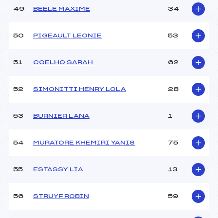
49
BEELE MAXIME
34
50
PIGEAULT LEONIE
53
51
COELHO SARAH
62
52
SIMONITTI HENRY LOLA
28
53
BURNIER LANA
1
54
MURATORE KHEMIRI YANIS
75
55
ESTASSY LIA
13
56
STRUYF ROBIN
59