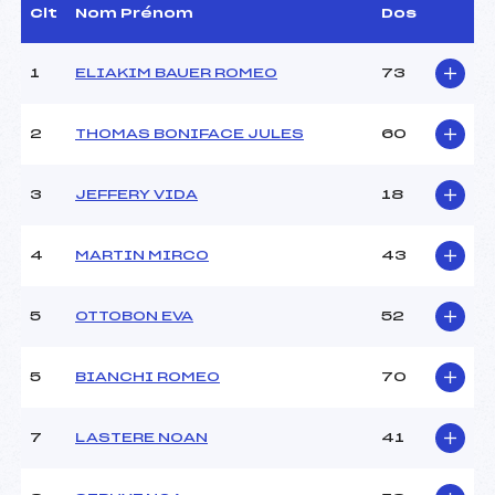
Assistant :
PERRIER PAUL (SA)
Clt
Nom Prénom
Dos
Dir. Epreuve :
CLAVERIE RÉMI (SA)
1
ELIAKIM BAUER ROMEO
73
CARACTÉRISTIQUES DE LA PISTE
2
THOMAS BONIFACE JULES
60
Piste :
LOGNAN HAUT
Altitude départ :
2662
3
JEFFERY VIDA
18
Altitude arrivée :
2482
Dénivelé :
180
Homologation :
4549/11/24
4
MARTIN MIRCO
43
MANCHE 1
5
OTTOBON EVA
52
Nombre de portes :
23
5
BIANCHI ROMEO
70
Heure de départ :
10:30
Traceur :
–
Ouvreurs A :
LOPEZ LEA (SA)
7
LASTERE NOAN
41
Ouvreurs B :
BERNARD-MARTIN
GABRIEL (SA)