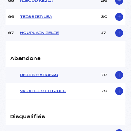
65
RIBOUD KEZIA
26
66
TEISSIER LEA
30
67
HOUPLAIN ZELIE
17
Abandons
DEISS MARCEAU
72
VARAH-SMITH JOEL
79
Disqualifiés