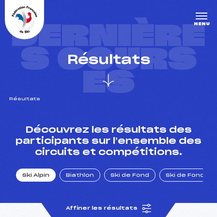
Panneau de gestion des cookies
DERNIÈRE
MENU
S COURS
Résultats
ES
Résultats
un Club
Découvrez les résultats des
participants sur l’ensemble des
circuits et compétitions.
l : un titre olympique
Ski Alpin
Biathlon
Ski de Fond
Ski de Fond Po
tions en live
Affiner les résultats