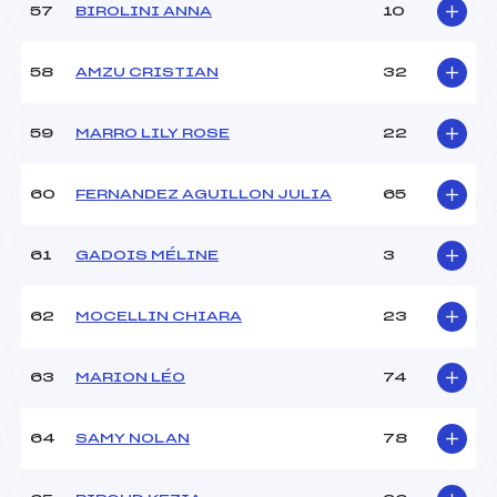
57
BIROLINI ANNA
10
58
AMZU CRISTIAN
32
59
MARRO LILY ROSE
22
60
FERNANDEZ AGUILLON JULIA
65
61
GADOIS MÉLINE
3
62
MOCELLIN CHIARA
23
63
MARION LÉO
74
64
SAMY NOLAN
78