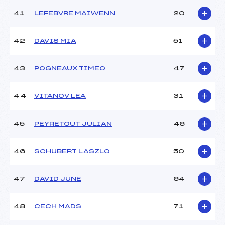
41
LEFEBVRE MAIWENN
20
42
DAVIS MIA
51
43
POGNEAUX TIMEO
47
44
VITANOV LEA
31
45
PEYRETOUT JULIAN
46
46
SCHUBERT LASZLO
50
47
DAVID JUNE
64
48
CECH MADS
71