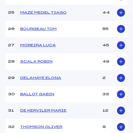
25
MAZE MEDEL TIAGO
44
26
BOURGEAU TOM
55
27
MOREIRA LUCA
45
28
SCALA ROBIN
49
29
DELAHAYE ELONA
2
30
BALLOT GABIN
33
31
DE KERVILER MARIE
12
32
THOMSON OLIVER
9