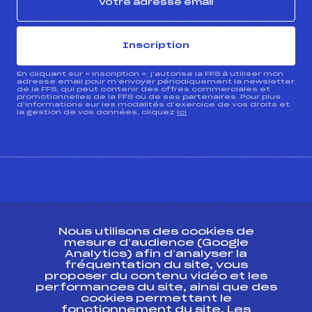
Inscription
En cliquant sur « inscription », j’autorise la FFS à utiliser mon
adresse email pour m’envoyer périodiquement la newsletter
de la FFS, qui peut contenir des offres commerciales et
promotionnelles de la FFS ou de ses partenaires. Pour plus
d’informations sur les modalités d’exercice de vos droits et
la gestion de vos données, cliquez
ici
CONTACT
Nous utilisons des cookies de
ESPACE PRESSE
mesure d’audience (Google
Analytics) afin d’analyser la
fréquentation du site, vous
Ressources
proposer du contenu vidéo et les
performances du site, ainsi que des
Pass’Neige
cookies permettant le
Projet sportif fédéral
fonctionnement du site. Les