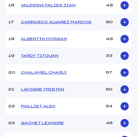
16
VALESINI FALIES ZIAN
48
Pénalité appliquée :
–
Catégorie :
U14
17
CARRASCO ALVAREZ MARCOS
60
18
ALBERTIN MORGAN
49
19
TARDY TITOUAN
33
20
CHALAMEL CHARLY
57
21
LAVIGNE TRISTAN
50
22
MALLIET ALEK
54
23
GACHET LEANDRE
45