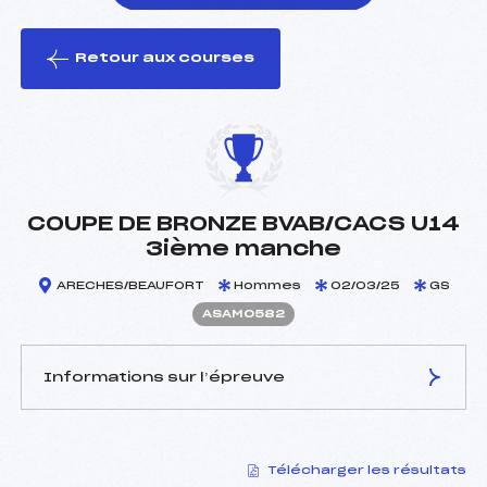
Retour aux courses
foi(s) le ski
COUPE DE BRONZE BVAB/CACS U14
3ième manche
ARECHES/BEAUFORT
Hommes
02/03/25
GS
ASAM0582
Informations sur l’épreuve
JURY DE COMPÉTITION
Télécharger les résultats
Délégué Technique :
PATUEL LAURENT (SA)