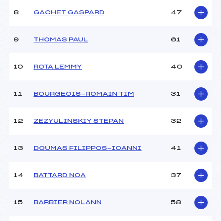
Ouvreurs B :
–
8
GACHET GASPARD
47
Ouvreurs C :
–
Ouvreurs D :
–
Ouvreurs E :
–
9
THOMAS PAUL
61
Météo :
–
Neige :
–
10
ROTA LEMMY
40
MANCHE 2
11
BOURGEOIS-ROMAIN TIM
31
Nombre de portes :
–
Heure de départ :
–
12
ZEZYULINSKIY STEPAN
32
Traceur :
–
Ouvreurs A :
–
13
DOUMAS FILIPPOS-IOANNI
41
Ouvreurs B :
–
Ouvreurs C :
–
Ouvreurs D :
–
14
BATTARD NOA
37
Ouvreurs E :
–
Température départ :
–
15
BARBIER NOLANN
58
Température arrivée :
–