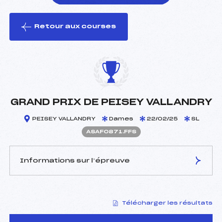
Retour aux courses
foi(s) le ski
GRAND PRIX DE PEISEY VALLANDRY
PEISEY VALLANDRY
Dames
22/02/25
SL
ASAF0871.FFS
Informations sur l’épreuve
JURY DE COMPÉTITION
Télécharger les résultats
Délégué Technique :
GRUMEAU FRANCK (SA)
Arbitre :
ESBERARD GHISLAIN