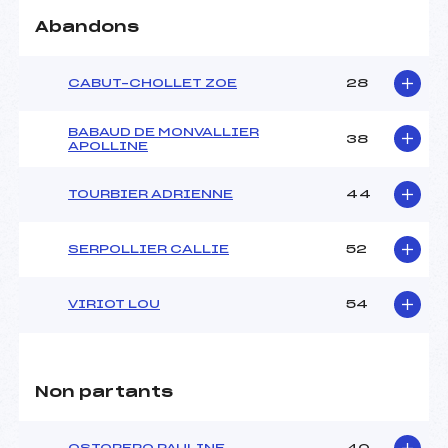
Abandons
Pénalité appliquée :
154.4200
Catégorie :
U16
CABUT–CHOLLET ZOE
28
BABAUD DE MONVALLIER
38
APOLLINE
TOURBIER ADRIENNE
44
SERPOLLIER CALLIE
52
VIRIOT LOU
54
Non partants