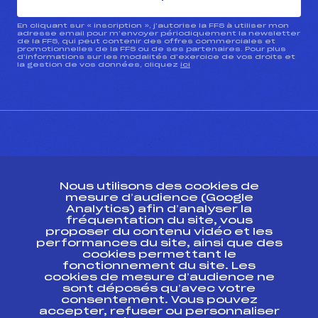
En cliquant sur « inscription », j’autorise la FFS à utiliser mon
adresse email pour m’envoyer périodiquement la newsletter
de la FFS, qui peut contenir des offres commerciales et
promotionnelles de la FFS ou de ses partenaires. Pour plus
d’informations sur les modalités d’exercice de vos droits et
la gestion de vos données, cliquez
ici
CONTACT
Nous utilisons des cookies de
ESPACE PRESSE
mesure d’audience (Google
Analytics) afin d’analyser la
fréquentation du site, vous
Ressources
proposer du contenu vidéo et les
performances du site, ainsi que des
Pass’Neige
cookies permettant le
Projet sportif fédéral
fonctionnement du site. Les
cookies de mesure d’audience ne
Projet de performance fédéral
sont déposés qu’avec votre
Antidopage
consentement. Vous pouvez
Pôle Développement, Formation, Suivi
accepter, refuser ou personnaliser
Scientifique