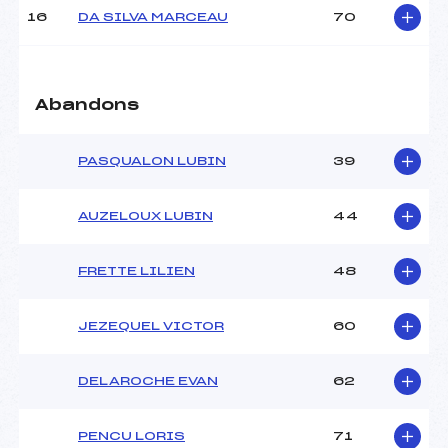
Pénalité appliquée :
109.0100
16
DA SILVA MARCEAU
70
Catégorie :
U16
Abandons
PASQUALON LUBIN
39
AUZELOUX LUBIN
44
FRETTE LILIEN
48
JEZEQUEL VICTOR
60
DELAROCHE EVAN
62
PENCU LORIS
71