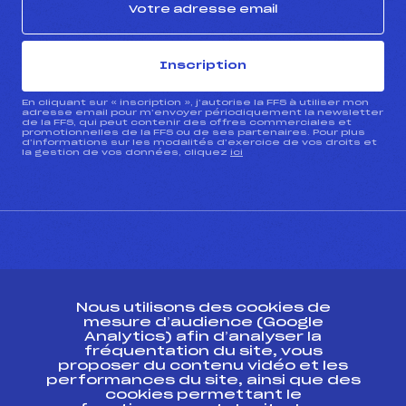
Inscription
En cliquant sur « inscription », j’autorise la FFS à utiliser mon
adresse email pour m’envoyer périodiquement la newsletter
de la FFS, qui peut contenir des offres commerciales et
promotionnelles de la FFS ou de ses partenaires. Pour plus
d’informations sur les modalités d’exercice de vos droits et
la gestion de vos données, cliquez
ici
CONTACT
Nous utilisons des cookies de
ESPACE PRESSE
mesure d’audience (Google
Analytics) afin d’analyser la
fréquentation du site, vous
Ressources
proposer du contenu vidéo et les
performances du site, ainsi que des
Pass’Neige
cookies permettant le
Projet sportif fédéral