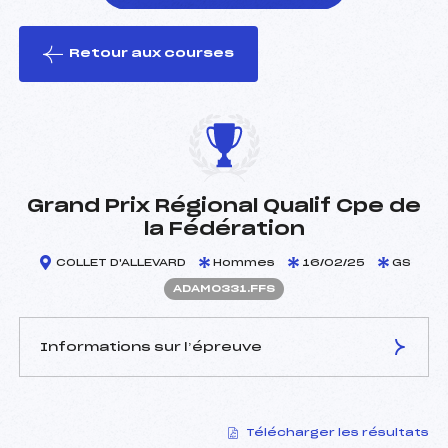
Retour aux courses
foi(s) le ski
Grand Prix Régional Qualif Cpe de
la Fédération
COLLET D'ALLEVARD
Hommes
16/02/25
GS
ADAM0331.FFS
Informations sur l’épreuve
JURY DE COMPÉTITION
Télécharger les résultats
Délégué Technique :
RUTGÉ THIERRY (DA)