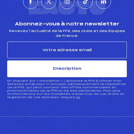
L'ACTU
Abonnez-vous à notre newsletter
Recevez l’actualité de la FFS, des clubs et des Équipes
de France.
Inscription
En cliquant sur « inscription », j’autorise la FFS à utiliser mon
adresse email pour m’envoyer périodiquement la newsletter
de la FFS, qui peut contenir des offres commerciales et
promotionnelles de la FFS ou de ses partenaires. Pour plus
d’informations sur les modalités d’exercice de vos droits et
la gestion de vos données, cliquez
ici