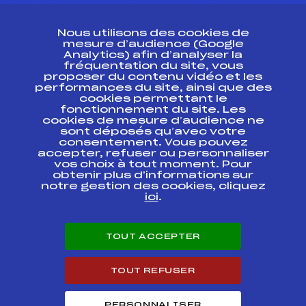
CONTACT
Nous utilisons des cookies de
ESPACE PRESSE
mesure d’audience (Google
Analytics) afin d’analyser la
fréquentation du site, vous
Ressources
proposer du contenu vidéo et les
performances du site, ainsi que des
Pass’Neige
cookies permettant le
Projet sportif fédéral
fonctionnement du site. Les
cookies de mesure d’audience ne
Projet de performance fédéral
sont déposés qu’avec votre
Antidopage
consentement. Vous pouvez
Pôle Développement, Formation, Suivi
accepter, refuser ou personnaliser
Scientifique
vos choix à tout moment. Pour
Listes ministérielles
obtenir plus d'informations sur
notre gestion des cookies, cliquez
Pôle vie de l’athlète
ici
.
Enseignement professionnel
Informatique et chronométrage
Circuits
TOUT ACCEPTER
Carrières
Développement des habiletés mentales
TOUT REFUSER
PERSONNALISER