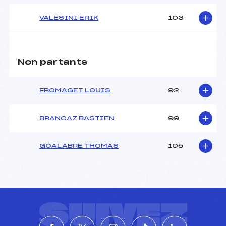
VALESINI ERIK
103
Non partants
FROMAGET LOUIS
92
BRANCAZ BASTIEN
99
GOALABRE THOMAS
105
SUIVEZ