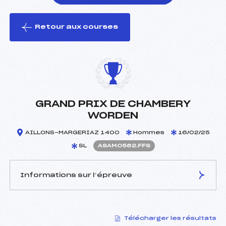
Retour aux courses
foi(s) le ski
GRAND PRIX DE CHAMBERY
WORDEN
AILLONS-MARGERIAZ 1400
Hommes
16/02/25
SL
ASAM0562.FFS
Informations sur l’épreuve
JURY DE COMPÉTITION
Télécharger les résultats
Délégué Technique :
REMANDET ROBERT (SA)