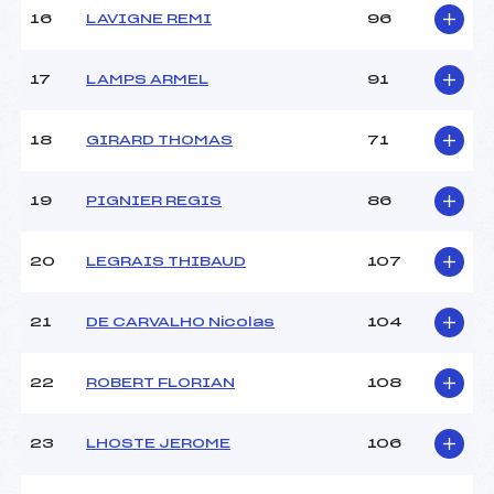
16
LAVIGNE REMI
96
Pénalité appliquée :
106.4600
17
LAMPS ARMEL
91
Catégorie :
U18->Mas
18
GIRARD THOMAS
71
19
PIGNIER REGIS
86
20
LEGRAIS THIBAUD
107
21
DE CARVALHO Nicolas
104
22
ROBERT FLORIAN
108
23
LHOSTE JEROME
106