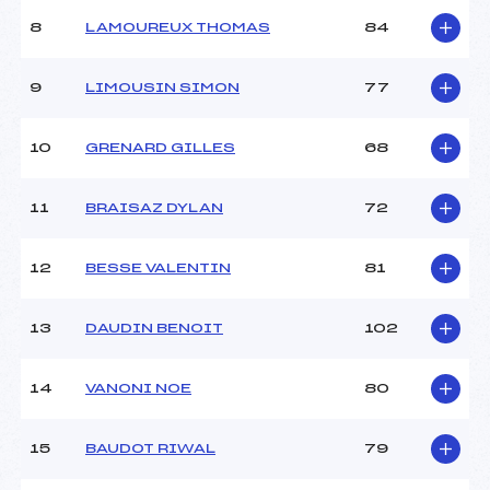
Ouvreurs B :
–
8
LAMOUREUX THOMAS
84
Ouvreurs C :
–
Ouvreurs D :
–
Ouvreurs E :
–
9
LIMOUSIN SIMON
77
Météo :
–
Neige :
–
10
GRENARD GILLES
68
MANCHE 2
11
BRAISAZ DYLAN
72
Nombre de portes :
49
Heure de départ :
12h00
12
BESSE VALENTIN
81
Traceur :
BONNEFOND (SA)
Ouvreurs A :
DUBETTIER CHALLIER
13
DAUDIN BENOIT
102
(SA)
Ouvreurs B :
–
Ouvreurs C :
–
14
VANONI NOE
80
Ouvreurs D :
–
Ouvreurs E :
–
15
BAUDOT RIWAL
79
Température départ :
–
Température arrivée :
–