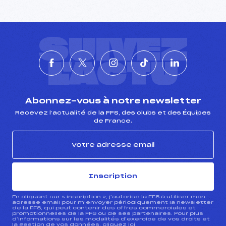
SUIVEZ
L'ACTU
Abonnez-vous à notre newsletter
Recevez l’actualité de la FFS, des clubs et des Équipes
de France.
Inscription
En cliquant sur « inscription », j’autorise la FFS à utiliser mon
adresse email pour m’envoyer périodiquement la newsletter
de la FFS, qui peut contenir des offres commerciales et
promotionnelles de la FFS ou de ses partenaires. Pour plus
d’informations sur les modalités d’exercice de vos droits et
la gestion de vos données, cliquez
ici