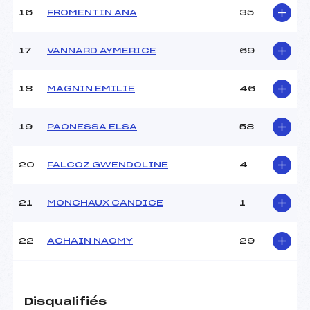
Pénalité appliquée :
–
16
FROMENTIN ANA
35
Catégorie :
U10
17
VANNARD AYMERICE
69
18
MAGNIN EMILIE
46
19
PAONESSA ELSA
58
20
FALCOZ GWENDOLINE
4
21
MONCHAUX CANDICE
1
22
ACHAIN NAOMY
29
Disqualifiés