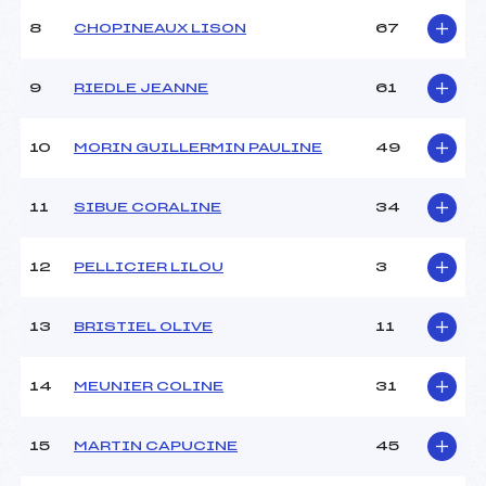
Ouvreurs C :
MOLLIEX RENIER (SA)
8
CHOPINEAUX LISON
67
Ouvreurs D :
LE LAN (SA)
Ouvreurs E :
NORAZ (SA)
Météo :
–
9
RIEDLE JEANNE
61
Neige :
–
10
MORIN GUILLERMIN PAULINE
49
MANCHE 2
11
SIBUE CORALINE
34
Nombre de portes :
–
Heure de départ :
–
Traceur :
–
12
PELLICIER LILOU
3
Ouvreurs A :
–
Ouvreurs B :
–
13
BRISTIEL OLIVE
11
Ouvreurs C :
–
Ouvreurs D :
–
Ouvreurs E :
–
14
MEUNIER COLINE
31
Température départ :
–
Température arrivée :
–
15
MARTIN CAPUCINE
45