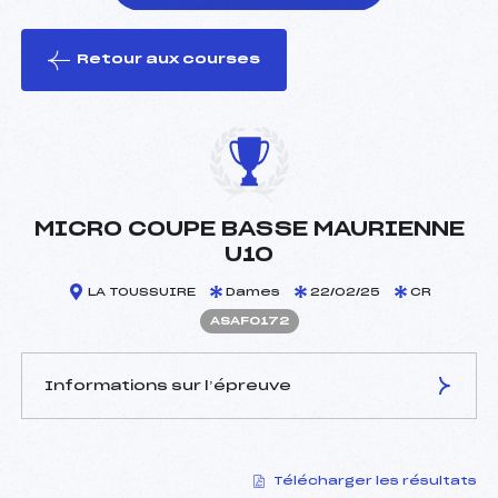
Retour aux courses
foi(s) le ski
MICRO COUPE BASSE MAURIENNE
U10
LA TOUSSUIRE
Dames
22/02/25
CR
ASAF0172
Informations sur l’épreuve
JURY DE COMPÉTITION
Télécharger les résultats
Délégué Technique :
FLAMMIER BERNARD (SA)