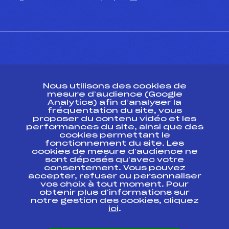
CONTACT
Nous utilisons des cookies de
ESPACE PRESSE
mesure d’audience (Google
Analytics) afin d’analyser la
fréquentation du site, vous
Ressources
proposer du contenu vidéo et les
performances du site, ainsi que des
Pass’Neige
cookies permettant le
Projet sportif fédéral
fonctionnement du site. Les
cookies de mesure d’audience ne
Projet de performance fédéral
sont déposés qu’avec votre
Antidopage
consentement. Vous pouvez
Pôle Développement, Formation, Suivi
accepter, refuser ou personnaliser
Scientifique
vos choix à tout moment. Pour
Listes ministérielles
obtenir plus d'informations sur
notre gestion des cookies, cliquez
Pôle vie de l’athlète
ici
.
Enseignement professionnel
Informatique et chronométrage