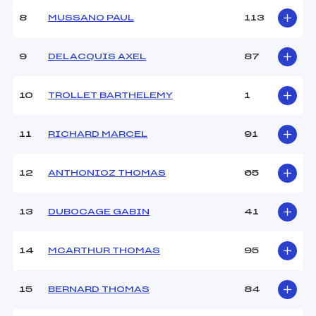
Ouvreurs C :
–
8
MUSSANO PAUL
113
Ouvreurs D :
–
Ouvreurs E :
–
Météo :
–
9
DELACQUIS AXEL
87
Neige :
–
10
TROLLET BARTHELEMY
1
MANCHE 2
11
RICHARD MARCEL
91
Nombre de portes :
–
Heure de départ :
–
Traceur :
CLAUSI (MB)
12
ANTHONIOZ THOMAS
65
Ouvreurs A :
–
Ouvreurs B :
–
13
DUBOCAGE GABIN
41
Ouvreurs C :
–
Ouvreurs D :
–
Ouvreurs E :
–
14
MCARTHUR THOMAS
95
Température départ :
–
Température arrivée :
–
15
BERNARD THOMAS
84