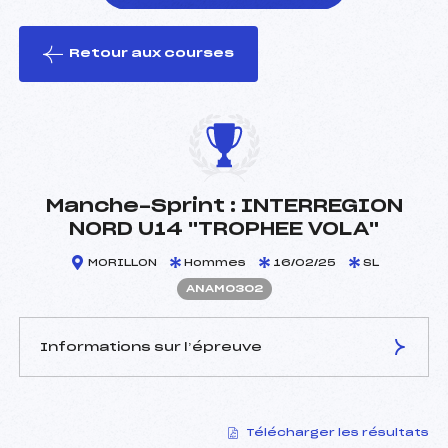
Retour aux courses
foi(s) le ski
Manche-Sprint : INTERREGION
NORD U14 "TROPHEE VOLA"
MORILLON
Hommes
16/02/25
SL
ANAM0302
Informations sur l’épreuve
JURY DE COMPÉTITION
Télécharger les résultats
Délégué Technique :
SECHAUD ANTHONY (MB)