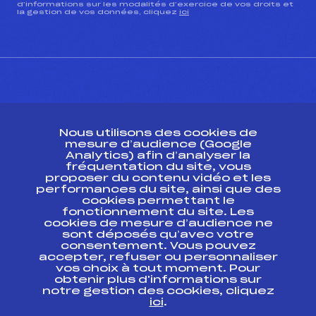
d’informations sur les modalités d’exercice de vos droits et
la gestion de vos données, cliquez
ici
CONTACT
Nous utilisons des cookies de
ESPACE PRESSE
mesure d’audience (Google
Analytics) afin d’analyser la
fréquentation du site, vous
Ressources
proposer du contenu vidéo et les
performances du site, ainsi que des
Pass’Neige
cookies permettant le
Projet sportif fédéral
fonctionnement du site. Les
cookies de mesure d’audience ne
Projet de performance fédéral
sont déposés qu’avec votre
Antidopage
consentement. Vous pouvez
Pôle Développement, Formation, Suivi
accepter, refuser ou personnaliser
Scientifique
vos choix à tout moment. Pour
Listes ministérielles
obtenir plus d'informations sur
notre gestion des cookies, cliquez
Pôle vie de l’athlète
ici
.
Enseignement professionnel