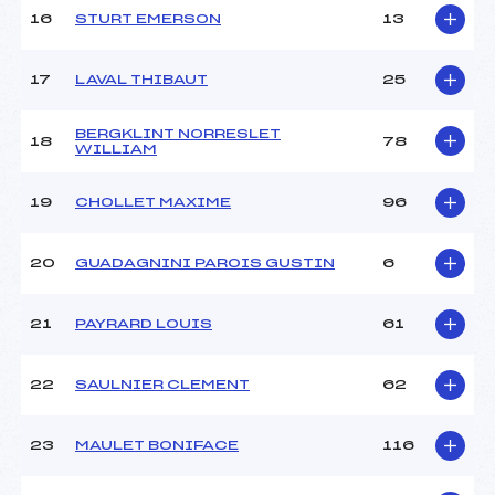
Pénalité appliquée :
–
16
STURT EMERSON
13
Catégorie :
U14
17
LAVAL THIBAUT
25
BERGKLINT NORRESLET
18
78
WILLIAM
19
CHOLLET MAXIME
96
20
GUADAGNINI PAROIS GUSTIN
6
21
PAYRARD LOUIS
61
22
SAULNIER CLEMENT
62
23
MAULET BONIFACE
116