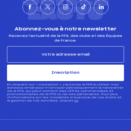
L'ACTU
Abonnez-vous à notre newsletter
Recevez l’actualité de la FFS, des clubs et des Équipes
de France.
Inscription
En cliquant sur « inscription », j’autorise la FFS à utiliser mon
adresse email pour m’envoyer périodiquement la newsletter
de la FFS, qui peut contenir des offres commerciales et
promotionnelles de la FFS ou de ses partenaires. Pour plus
d’informations sur les modalités d’exercice de vos droits et
la gestion de vos données, cliquez
ici