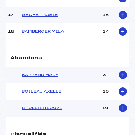
Pénalité appliquée :
–
17
GACHET ROSIE
18
Catégorie :
U10
18
BAMBERGER MILA
14
Abandons
SARRAND MADY
3
BOILEAU AXELLE
16
GROLLIER LOUVE
21
Disqualifiés