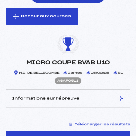
Retour aux courses
foi(s) le ski
MICRO COUPE BVAB U10
N.D. DE BELLECOMBE
Dames
15/02/25
SL
ASAF0511
Informations sur l’épreuve
JURY DE COMPÉTITION
Télécharger les résultats
Délégué Technique :
GROGNUX VINCENT (SA)
Arbitre :
BOURGEOIS-ROMAIN