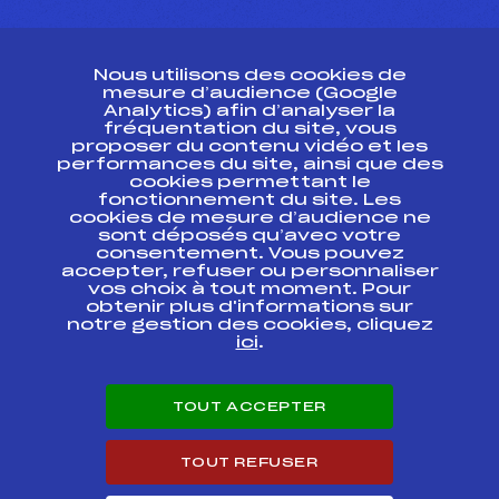
CONTACT
Nous utilisons des cookies de
ESPACE PRESSE
mesure d’audience (Google
Analytics) afin d’analyser la
fréquentation du site, vous
Ressources
proposer du contenu vidéo et les
performances du site, ainsi que des
Pass’Neige
cookies permettant le
Projet sportif fédéral
fonctionnement du site. Les
cookies de mesure d’audience ne
Projet de performance fédéral
sont déposés qu’avec votre
Antidopage
consentement. Vous pouvez
Pôle Développement, Formation, Suivi
accepter, refuser ou personnaliser
Scientifique
vos choix à tout moment. Pour
Listes ministérielles
obtenir plus d'informations sur
notre gestion des cookies, cliquez
Pôle vie de l’athlète
ici
.
Enseignement professionnel
Informatique et chronométrage
Circuits
TOUT ACCEPTER
Carrières
Développement des habiletés mentales
TOUT REFUSER