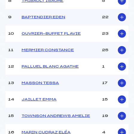
Ouvreurs B :
BEBON (SA)
8
THIBAULT ISAURE
5
Ouvreurs C :
BEBON (SA)
Ouvreurs D :
–
9
BAPTENDIER EDEN
22
Ouvreurs E :
–
Météo :
–
10
OUVRIER-BUFFET FLAVIE
23
Neige :
–
11
MERMIER CONSTANCE
25
MANCHE 2
Nombre de portes :
24
12
PALLUEL BLANC AGATHE
1
Heure de départ :
11H00
Traceur :
OUVRIER-BUFFET (SA)
13
MASSON TESSA
17
Ouvreurs A :
CHARLES (SA)
Ouvreurs B :
BEBON (SA)
Ouvreurs C :
BEBON (SA)
14
JAILLET EMMA
15
Ouvreurs D :
–
Ouvreurs E :
–
15
TOWNSON ANDREWS AMELIE
19
Température départ :
–
Température arrivée :
–
16
MARIN CUDRAZ ELÉA
4