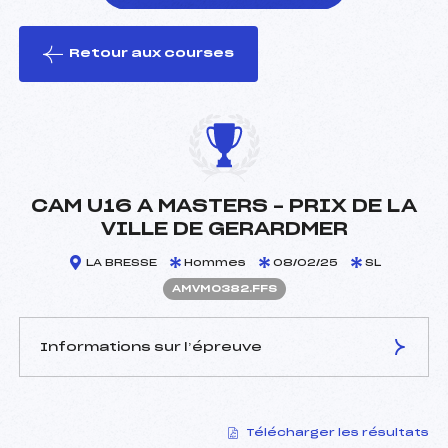
Retour aux courses
foi(s) le ski
CAM U16 A MASTERS – PRIX DE LA
VILLE DE GERARDMER
LA BRESSE
Hommes
08/02/25
SL
AMVM0382.FFS
Informations sur l’épreuve
JURY DE COMPÉTITION
Télécharger les résultats
Délégué Technique :
HABERER BERNARD (MV)