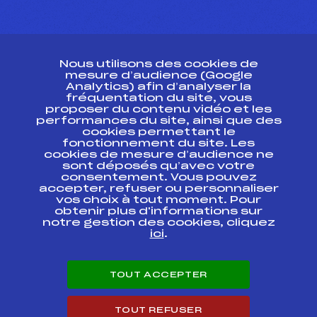
CONTACT
Nous utilisons des cookies de
ESPACE PRESSE
mesure d’audience (Google
Analytics) afin d’analyser la
fréquentation du site, vous
Ressources
proposer du contenu vidéo et les
performances du site, ainsi que des
Pass’Neige
cookies permettant le
Projet sportif fédéral
fonctionnement du site. Les
cookies de mesure d’audience ne
Projet de performance fédéral
sont déposés qu’avec votre
Antidopage
consentement. Vous pouvez
Pôle Développement, Formation, Suivi
accepter, refuser ou personnaliser
Scientifique
vos choix à tout moment. Pour
Listes ministérielles
obtenir plus d'informations sur
notre gestion des cookies, cliquez
Pôle vie de l’athlète
ici
.
Enseignement professionnel
Informatique et chronométrage
Circuits
TOUT ACCEPTER
Carrières
Développement des habiletés mentales
TOUT REFUSER