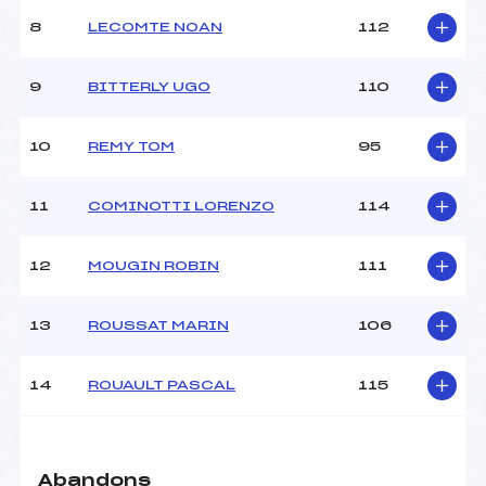
Ouvreurs B :
–
8
LECOMTE NOAN
112
Ouvreurs C :
–
Ouvreurs D :
–
Ouvreurs E :
–
9
BITTERLY UGO
110
Météo :
–
Neige :
–
10
REMY TOM
95
MANCHE 2
11
COMINOTTI LORENZO
114
Nombre de portes :
50
Heure de départ :
19H30
12
MOUGIN ROBIN
111
Traceur :
GRUNENBERGER (MV)
Ouvreurs A :
–
13
ROUSSAT MARIN
106
Ouvreurs B :
–
Ouvreurs C :
–
Ouvreurs D :
–
14
ROUAULT PASCAL
115
Ouvreurs E :
–
Température départ :
–
Température arrivée :
–
Abandons