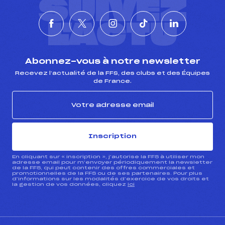
SUIVEZ
L'ACTU
Abonnez-vous à notre newsletter
Recevez l’actualité de la FFS, des clubs et des Équipes
de France.
Inscription
En cliquant sur « inscription », j’autorise la FFS à utiliser mon
adresse email pour m’envoyer périodiquement la newsletter
de la FFS, qui peut contenir des offres commerciales et
promotionnelles de la FFS ou de ses partenaires. Pour plus
d’informations sur les modalités d’exercice de vos droits et
la gestion de vos données, cliquez
ici