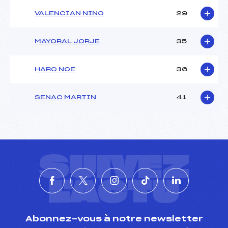
VALENCIAN NINO
29
MAYORAL JORJE
35
HARO NOE
36
SENAC MARTIN
41
SUIVEZ
L'ACTU
Abonnez-vous à notre newsletter