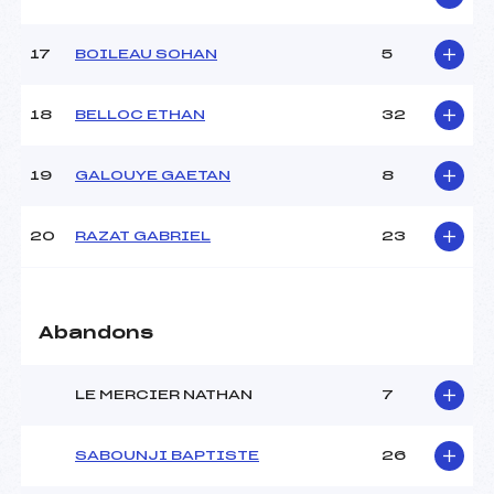
Pénalité appliquée :
230.0000
Catégorie :
U14
17
BOILEAU SOHAN
5
18
BELLOC ETHAN
32
19
GALOUYE GAETAN
8
20
RAZAT GABRIEL
23
Abandons
LE MERCIER NATHAN
7
SABOUNJI BAPTISTE
26