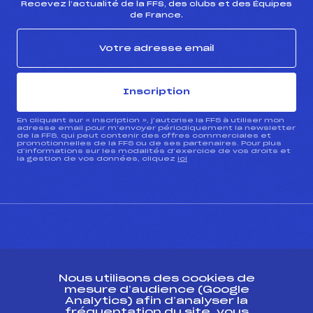
Recevez l’actualité de la FFS, des clubs et des Équipes
de France.
Inscription
En cliquant sur « inscription », j’autorise la FFS à utiliser mon
adresse email pour m’envoyer périodiquement la newsletter
de la FFS, qui peut contenir des offres commerciales et
promotionnelles de la FFS ou de ses partenaires. Pour plus
d’informations sur les modalités d’exercice de vos droits et
la gestion de vos données, cliquez
ici
CONTACT
Nous utilisons des cookies de
ESPACE PRESSE
mesure d’audience (Google
Analytics) afin d’analyser la
fréquentation du site, vous