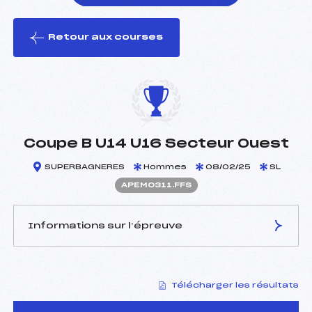
Retour aux courses
foi(s) le ski
Coupe B U14 U16 Secteur Ouest
SUPERBAGNERES
Hommes
08/02/25
SL
APEM0311.FFS
Informations sur l’épreuve
JURY DE COMPÉTITION
Télécharger les résultats
Délégué Technique :
LAFARGUE VALERIE (PE)
Arbitre :
LAPLAGNE CHRISTOPHE